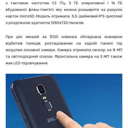
з тактовою частотою 1,3 ГГц, 2 ГБ оперативної і 16 ГБ
вбудованої флеш-пам’яті, яку можна розширити за рахунок
карток microSD. Модель отримала 5,5-дюймовий IPS-дисплей
з роздільною здатністю 1280х720 пікселів.
При ціні меншій за $120 новинка обладнана сканером
відбитків пальців, розташованим на задній панелі під
модулем основної камери. Камера отримала сенсор на 8 МП
та світлодіодний спалах. Фронтальна камера на 5 МП також
має LED-підсвічування.