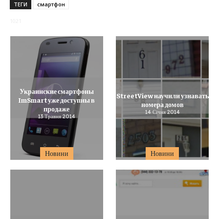
ТЕГИ
смартфон
1021
Украинские смартфоны
StreetView научили узнавать
ImSmart уже доступны в
номера домов
продаже
14 Січня 2014
13 Травня 2014
Новини
Новини