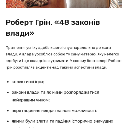
Роберт Грін. «48 законів
влади»
Прагнення успіху здебільшого існує паралельно до жаги
влади. А влада уособлює собою ту саму матерію, яку нелегко
здобути і ще складніше утримати. У своєму бестселері Роберт
Грін розставляє акценти над такими аспектами влади:
колективні ігри;
закони влади та як ними розпоряджатися
найкращим чином;
перетворення невдач на нові можливості;
якими були злети та падіння історично значущих