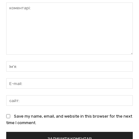
коментарі:
Ім'
E-
mai
сай
Save my name, email, and website in this browser for the next
time I comment.