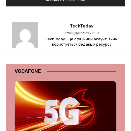
TechToday
https://techtoday.in.ua
TechToday – це офіційний акаунт, яким
користується редакція ресурсу
VODAFONE