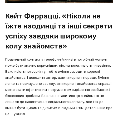
Кейт Феррацці. «Ніколи не
їжте наодинці та інші секрети
успіху завдяки широкому
колу знайомств»
Правильний контакт у телефонній книзі в потрібний момент
може бути значно кориснішим, ніж наполегливість чи везіння.
Важливість нетворкінгу, тобто вміння заводити корисні
знайомства, і доводить автор, даючи корисні поради. Вміння
легко та невимушено зав’язувати корисні знайомства справді
може стати ефективним інструментом вирішення особистих і
бізнесових проблем. Важливо ставитися до знайомств не
лише як до накопичення соціального капіталу, але і як до
вміння бути щирим і відкритим із людьми. Втім, детальніше про
це — у книзі.