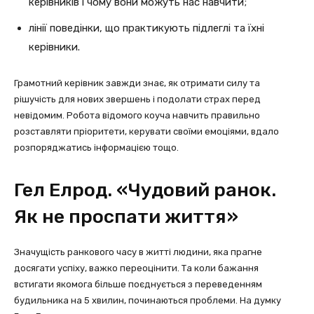
керівників і чому вони можуть нас навчити;
лінії поведінки, що практикують підлеглі та їхні
керівники.
Грамотний керівник завжди знає, як отримати силу та
рішучість для нових звершень і подолати страх перед
невідомим. Робота відомого коуча навчить правильно
розставляти пріоритети, керувати своїми емоціями, вдало
розпоряджатись інформацією тощо.
Гел Елрод. «Чудовий ранок.
Як не проспати життя»
Значущість ранкового часу в житті людини, яка прагне
досягати успіху, важко переоцінити. Та коли бажання
встигати якомога більше поєднується з переведенням
будильника на 5 хвилин, починаються проблеми. На думку