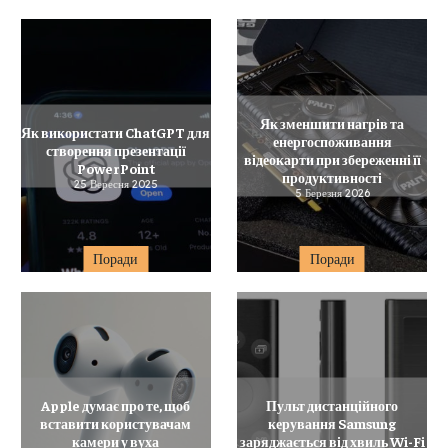
Як зменшити нагрів та
Як використати ChatGPT для
енергоспоживання
створення презентації
відеокарти при збереженні її
PowerPoint
продуктивності
25 Вересня 2025
5 Березня 2026
Поради
Поради
Apple думає про те, щоб
Пульт дистанційного
вставити користувачам
керування Samsung
камери у вуха
заряджається від хвиль Wi-Fi