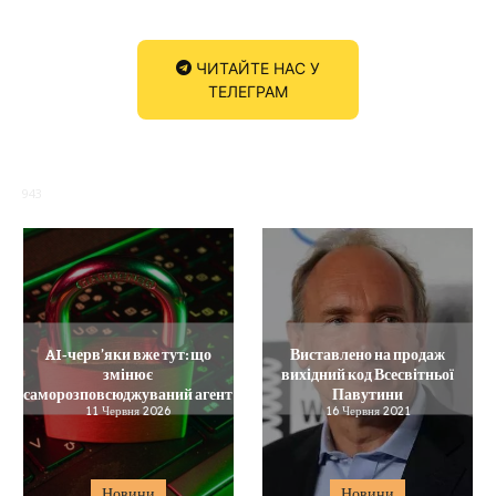
ЧИТАЙТЕ НАС У
ТЕЛЕГРАМ
943
AI‑черв’яки вже тут: що
Виставлено на продаж
змінює
вихідний код Всесвітньої
саморозповсюджуваний агент
Павутини
11 Червня 2026
16 Червня 2021
Новини
Новини