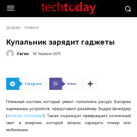
Додому
Новини
Купальник зарядит гаджеты
Євген
14 Червня 2011
Telegram
Viber
Пляжный костюм, который умеет пополнять ресурс батареи
карманных устройств, представил дизайнер Эндрю Шнейдер
(
Andrew Schneider
). Такая «одежда» превращает солнечный
свет в энергию, которой можно зарядить плеер или
мобильник.