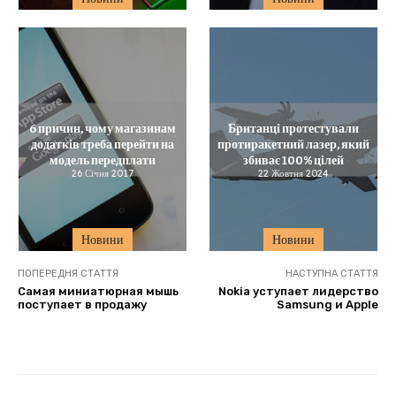
6 причин, чому магазинам
Британці протестували
додатків треба перейти на
протиракетний лазер, який
модель передплати
збиває 100% цілей
26 Січня 2017
22 Жовтня 2024
Новини
Новини
ПОПЕРЕДНЯ СТАТТЯ
НАСТУПНА СТАТТЯ
Самая миниатюрная мышь
Nokia уступает лидерство
поступает в продажу
Samsung и Apple