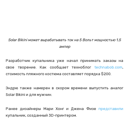
Solar Bikini может вырабатывать ток на 5 Вольт мощностью 1,5
ампер
Разработчик купальника уже начал принимать заказы на
свое творение. Как сообщает техноблог
technabob.com
,
стоимость пляжного костюма составляет порядка $200.
Эндрю также намерен в скором времени выпустить аналог
Solar Bikini и для мужчин.
Ранее дизайнеры Мари Хонг и Джена Физе
представили
купальник, созданный 3D-принтером.