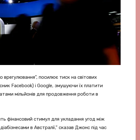
го врегулювання”, посилює тиск на світових
асник Facebook) і Google, змушуючи їх платити
атами мільйонів для продовження роботи в
ить фінансовий стимул для укладання угод між
бізнесами в Австралії,” сказав Джонс під час