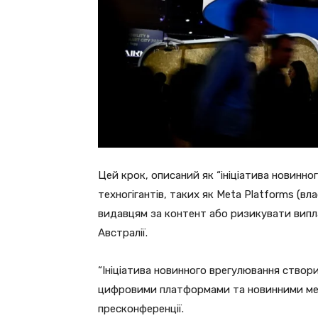
Цей крок, описаний як “ініціатива новинно
техногігантів, таких як Meta Platforms (вл
видавцям за контент або ризикувати випл
Австралії.
“Ініціатива новинного врегулювання створ
цифровими платформами та новинними медіа
пресконференції.