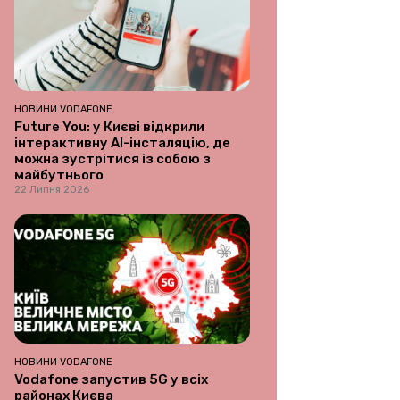
НОВИНИ VODAFONE
Future You: у Києві відкрили
інтерактивну AI-інсталяцію, де
можна зустрітися із собою з
майбутнього
22 Липня 2026
НОВИНИ VODAFONE
Vodafone запустив 5G у всіх
районах Києва