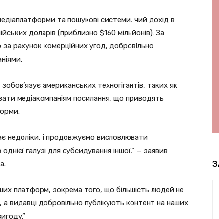
 медіаплатформи та пошукові системи, чий дохід в
ійських доларів (приблизно $160 мільйонів). За
 за рахунок комерційних угод, добровільно
ніями.
й зобов’язує американських техногігантів, таких як
сувати медіакомпаніям посилання, що приводять
форми.
ає недоліки, і продовжуємо висловлювати
однієї галузі для субсидування іншої,” — заявив
З
а.
ших платформ, зокрема того, що більшість людей не
 а видавці добровільно публікують контент на наших
игоду.”