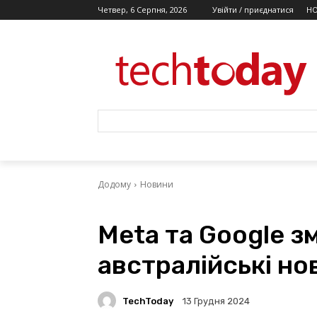
Четвер, 6 Серпня, 2026
Увійти / приєднатися
Н
Додому
Новини
Meta та Google з
австралійські но
TechToday
13 Грудня 2024