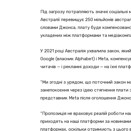
Під загрозу потрапляють значні соціальні
Австралії перевищує 250 мільйонів австрал
словами Джонса, плату буде компенсовано
укладених між платформами та медіакомпа
У 2021 році Австралія ухвалила закон, яки
Google (власник Alphabet) і Meta, компен
читачів — і рекламні доходи — на їхні плат
“Ми згодні з урядом, що поточний закон м
занепокоєння через ідею стягнення плати з 
представник Meta після оголошення Джонс
“Пропозиція не враховує реалій роботи на
приходять на наші платформи за новинами,
платформах, оскільки отримують з цього в