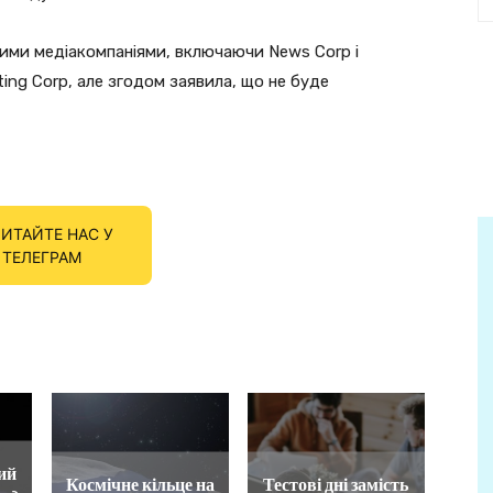
кими медіакомпаніями, включаючи News Corp і
ting Corp, але згодом заявила, що не буде
ИТАЙТЕ НАС У
ТЕЛЕГРАМ
ий
Космічне кільце на
Тестові дні замість