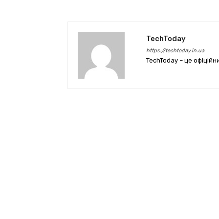
TechToday
https://techtoday.in.ua
TechToday – це офіційн