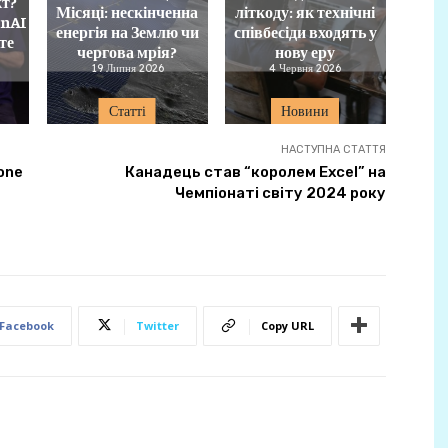
кт?
Місяці: нескінченна
літкоду: як технічні
enAI
енергія на Землю чи
співбесіди входять у
те
чергова мрія?
нову еру
19 Липня 2026
4 Червня 2026
Статті
Новини
НАСТУПНА СТАТТЯ
one
Канадець став “королем Excel” на
Чемпіонаті світу 2024 року
Facebook
Twitter
Copy URL