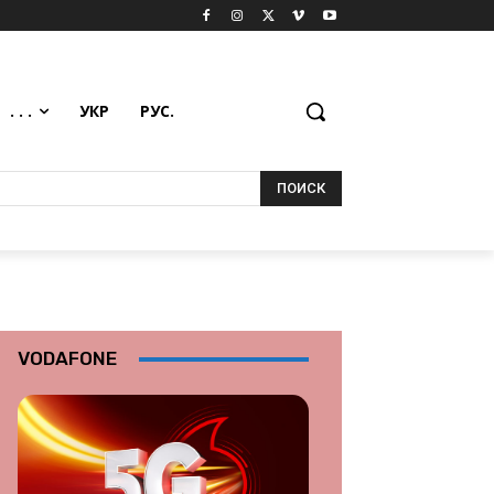
. . .
УКР
РУС.
ПОИСК
VODAFONE