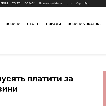
ОВИНИ
СТАТТІ
ПОРАДИ
Новини Vodafone
. . .
Укр
Рус.
НОВИНИ
СТАТТІ
ПОРАДИ
НОВИНИ VODAFONE
мусять платити за
вини