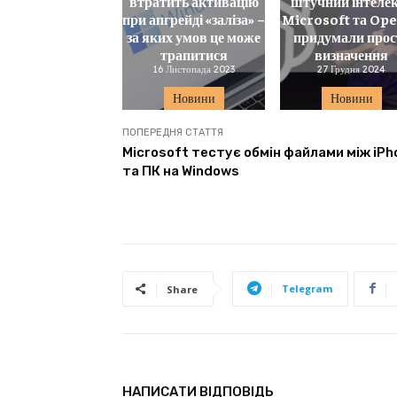
втратить активацію
штучний інтеле
при апгрейді «заліза» –
Microsoft та Op
за яких умов це може
придумали прос
трапитися
визначення
16 Листопада 2023
27 Грудня 2024
Новини
Новини
ПОПЕРЕДНЯ СТАТТЯ
Microsoft тестує обмін файлами між iPh
та ПК на Windows
Telegram
Share
НАПИСАТИ ВІДПОВІДЬ