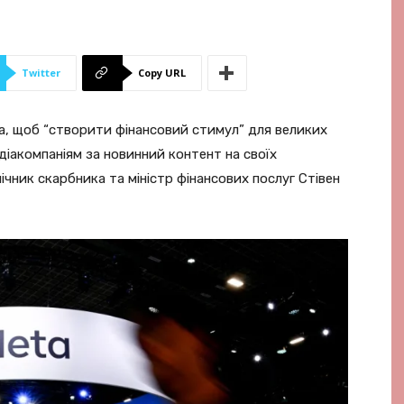
Twitter
Copy URL
а, щоб “створити фінансовий стимул” для великих
іакомпаніям за новинний контент на своїх
чник скарбника та міністр фінансових послуг Стівен