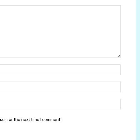
Ім'я:
E-
mail:
сайт:
ser for the next time I comment.