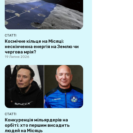
СТАТТІ
Космічне кільце на Місяці:
нескінченна енергія на Землю чи
чергова мрія?
19 Липня 2026
СТАТТІ
Конкуренція мільярдерів на
орбіті: хто першим висадить
людей на Місяць