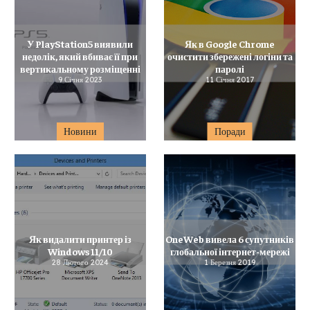
У PlayStation5 виявили
Як в Google Chrome
недолік, який вбиває її при
очистити збережені логіни та
вертикальному розміщенні
паролі
9 Січня 2023
11 Січня 2017
Новини
Поради
Як видалити принтер із
OneWeb вивела 6 супутників
Windows 11/10
глобальної інтернет-мережі
28 Лютого 2024
1 Березня 2019