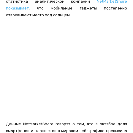
статистика аналитической компании
NetMarketShare
показывает
, что мобильные гаджеты постепенно
отвоевывают место под солнцем.
Данные NetMarketShare говорят о том, что в октябре доля
смартфонов и планшетов в мировом веб-трафике превысила