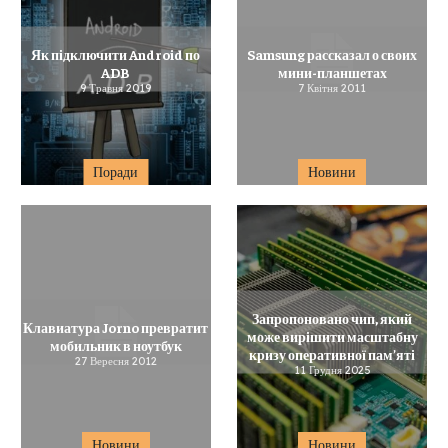
Як підключити Android по
Samsung рассказал о своих
ADB
мини-планшетах
9 Травня 2019
7 Квітня 2011
Поради
Новини
Запропоновано чип, який
Клавиатура Jorno превратит
може вирішити масштабну
мобильник в ноутбук
кризу оперативної пам’яті
27 Вересня 2012
11 Грудня 2025
Новини
Новини