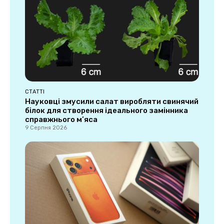
СТАТТІ
Науковці змусили салат виробляти свинячий
білок для створення ідеального замінника
справжнього м’яса
9 Серпня 2026