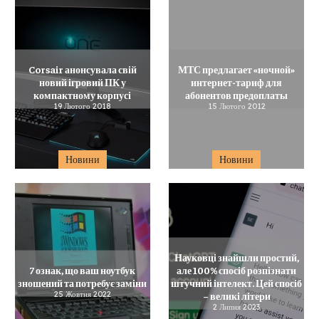
Corsair анонсувала свій
МТС предлагает «ночной»
новий ігровий ПК у
интернет-тариф для
компактному корпусі
абонентов предоплаты
19 Лютого 2018
15 Лютого 2012
Новини
Новини
Науковці знайшли простий,
7 ознак, що ваш ноутбук
але 100% спосіб розпізнати
зношений та потребує заміни
штучний інтелект. Цей спосіб
25 Жовтня 2022
– великі літери
2 Липня 2023