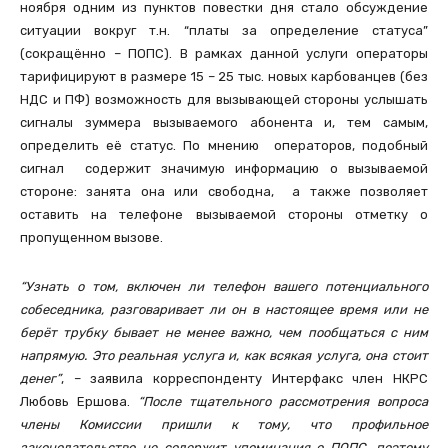
ноября одним из пунктов повестки дня стало обсуждение
ситуации вокруг т.н. “платы за определение статуса”
(сокращённо – ПОПС). В рамках данной услуги операторы
тарифицируют в размере 15 – 25 тыс. новых карбованцев (без
НДС и ПФ) возможность для вызывающей стороны услышать
сигналы зуммера вызываемого абонента и, тем самым,
определить её статус. По мнению операторов, подобный
сигнал содержит значимую информацию о вызываемой
стороне: занята она или свободна, а также позволяет
оставить на телефоне вызываемой стороны отметку о
пропущенном вызове.
“Узнать о том, включен ли телефон вашего потенциального
собеседника, разговаривает ли он в настоящее время или не
берёт трубку бывает не менее важно, чем пообщаться с ним
напрямую. Это реальная услуга и, как всякая услуга, она стоит
денег”
, – заявила корреспонденту Интерфакс член НКРС
Любовь Ершова.
“После тщательного рассмотрения вопроса
члены Комиссии пришли к тому, что профильное
законодательство не содержит упоминания о ПОПС, поэтому