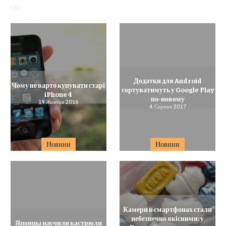
934
Додатки для Android
Чому не варто купувати старі
сортуватимуть у Google Play
iPhone 4
по-новому
19 Жовтня 2016
4 Серпня 2017
Новини
Новини
Камери в смартфонах стали
небезпечно якісними: у
Японцы научили кастрюли