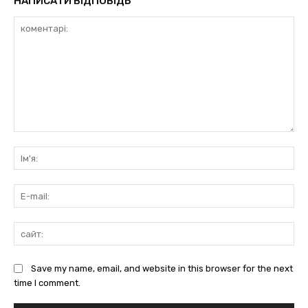
НАПИСАТИ ВІДПОВІДЬ
коментарі:
Ім'
E-
mai
сай
Save my name, email, and website in this browser for the next
time I comment.