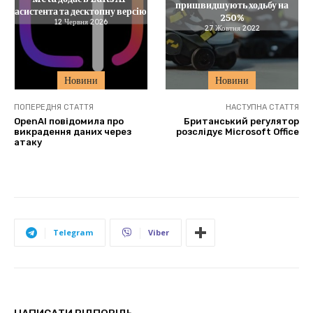
пришвидшують ходьбу на
асистента та десктопну версію
250%
12 Червня 2026
27 Жовтня 2022
Новини
Новини
ПОПЕРЕДНЯ СТАТТЯ
НАСТУПНА СТАТТЯ
OpenAI повідомила про
Британський регулятор
викрадення даних через
розслідує Microsoft Office
атаку
Telegram
Viber