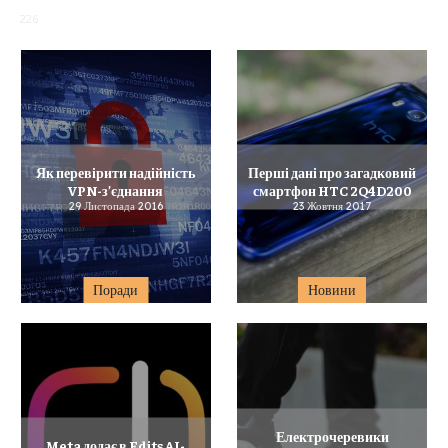
226
Як перевірити надійність
Перші дані про загадковий
VPN-з’єднання
смартфон HTC 2Q4D200
29 Листопада 2016
23 Жовтня 2017
Поради
Новини
Електрочеревики
Meta додає в Edits AI-