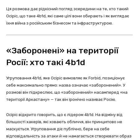
Ця розмова дає рідкісний погляд зсередини на те, хто такий
Осіріс, що таке 4b1d, які саме цілі вони обирають і як виглядає
їхня війна з російським бізнесом та інфраструктурою.
«Заборонені» на території
Росії: хто такі 4b1d
Угруповання 4b1d, яке Осіріс вимовляє як Forbid, позиціонує
себе максимально прямо: назва означає «заборонений». У
розмові він підкреслює, що «заборонений» насамперед «на
території Аркастану» — так він іронічно називає Росію.
Осіріс відкрито говорить, що є лідером 4b1d. На відміну від
більшості хакерів, які ховають обличчя, він принципово не
маскується. Угруповання діє публічно, бере на себе
відповідальність за атаки й не намагається створювати образ