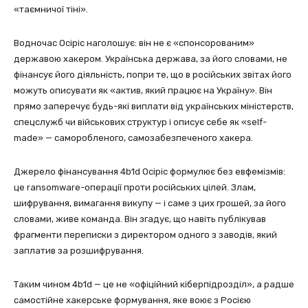
«таємничої тіні».
Водночас Осіріс наголошує: він не є «спонсорованим»
державою хакером. Українська держава, за його словами, не
фінансує його діяльність, попри те, що в російських звітах його
можуть описувати як «актив, який працює на Україну». Він
прямо заперечує будь-які виплати від українських міністерств,
спецслужб чи військових структур і описує себе як «self-
made» — саморобленого, самозабезпеченого хакера.
Джерело фінансування 4b1d Осіріс формулює без евфемізмів:
це ransomware-операції проти російських цілей. Злам,
шифрування, вимагання викупу — і саме з цих грошей, за його
словами, живе команда. Він згадує, що навіть публікував
фрагменти переписки з директором одного з заводів, який
заплатив за розшифрування.
Таким чином 4b1d — це не «офіційний кіберпідрозділ», а радше
самостійне хакерське формування, яке воює з Росією