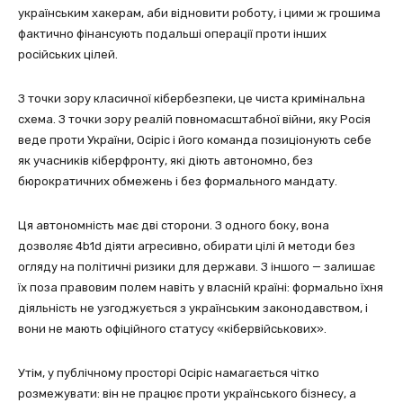
українським хакерам, аби відновити роботу, і цими ж грошима
фактично фінансують подальші операції проти інших
російських цілей.
З точки зору класичної кібербезпеки, це чиста кримінальна
схема. З точки зору реалій повномасштабної війни, яку Росія
веде проти України, Осіріс і його команда позиціонують себе
як учасників кіберфронту, які діють автономно, без
бюрократичних обмежень і без формального мандату.
Ця автономність має дві сторони. З одного боку, вона
дозволяє 4b1d діяти агресивно, обирати цілі й методи без
огляду на політичні ризики для держави. З іншого — залишає
їх поза правовим полем навіть у власній країні: формально їхня
діяльність не узгоджується з українським законодавством, і
вони не мають офіційного статусу «кібервійськових».
Утім, у публічному просторі Осіріс намагається чітко
розмежувати: він не працює проти українського бізнесу, а