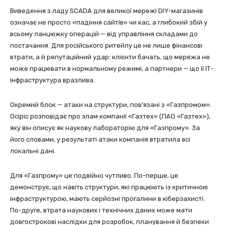
Виведення з ладу SCADA для великої мережі DIY-магазинів
означає не просто «падіння сайтів» чи кас, а глибокий збій у
всьому ланцюжку операцій — від управління складами до
постачання. Для російського ритейлу це не лише фінансові
втрати, а й репутаційний удар: клієнти бачать, що мережа не
може працювати в нормальному режимі, а партнери — що її ІТ-
інфраструктура вразлива.
Окремий блок — атаки на структури, пов’язані з «Газпромом».
Осіріс розповідає про злам компанії «Газтех» (ПАО «Газтех»),
яку він описує як наукову лабораторію для «Газпрому». За
його словами, у результаті атаки компанія втратила всі
локальні дані.
Для «Газпрому» це подвійно чутливо. По-перше, це
демонструє, що навіть структури, які працюють із критичною
інфраструктурою, мають серйозні прогалини в кіберзахисті.
По-друге, втрата наукових і технічних даних може мати
довгострокові наслідки для розробок, планування й безпеки