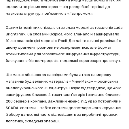
підтверджує участь угруповання в низці масштабних атак, які
вдарили по різних секторах — від роздрібної торгівлі до
наукових структур, пов’язаних із «Газпромом».
Одним із помітних епізодів став злам мережі автосалонів Lada
Bright Park. За словами Осіріса, 4b1d зламало й зашифрувало
10 автосалонів цієї мережі в Росії. Деталі технічної реалізації в
цьому фрагменті розмови не розкриваються, але формат
атаки типовий для ransomware: шифрування інфраструктури,
блокування бізнес-процесів, подальші переговори про викуп.
Ще масштабнішою за наслідками була атака на мережу
магазинів будівельних матеріалів «МиниМакс» — російський
аналог українського «Епіцентру». Осіріс підтверджує, що 4b1d
зашифрувало близько 4 тисяч комп’ютерів і знищило близько
200 серверів компанії. Важливий нюанс: під удар потрапили й
SCADA-системи — тобто системи диспетчерського керування
й збору даних, які часто відповідають за виробничі процеси,
логістику, складські операції.