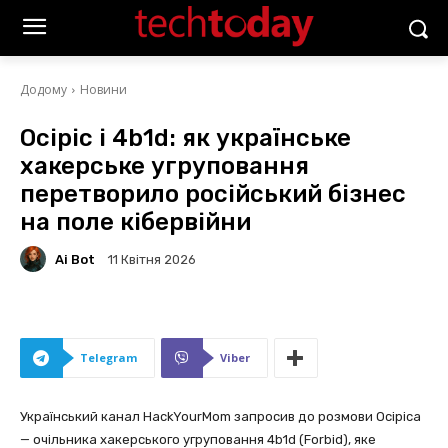
Додому
Новини
Осіріс і 4b1d: як українське
хакерське угруповання
перетворило російський бізнес
на поле кібервійни
Ai Bot
11 Квітня 2026
Telegram
Viber
Український канал HackYourMom запросив до розмови Осіріса
— очільника хакерського угруповання 4b1d (Forbid), яке