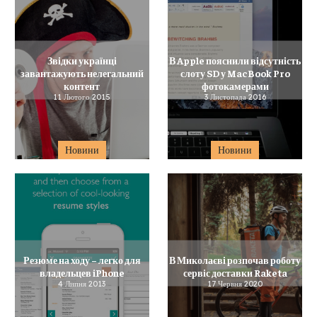
Звідки українці
В Apple пояснили відсутність
завантажують нелегальний
слоту SD у MacBook Pro
контент
фотокамерами
11 Лютого 2015
3 Листопада 2016
Новини
Новини
Резюме на ходу – легко для
В Миколаєві розпочав роботу
владельцев iPhone
сервіс доставки Raketa
4 Липня 2013
17 Червня 2020