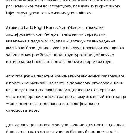
російських компаніях і структурах, пов’язаних із критичною
інфраструктурою та військовим управлінням.
Атаки на Lada Bright Park, «МиниМакс» із тисячами
зашифрованих комп’ютерів і знищеними серверами,
виведення з ладу SCADA, злам «Газтеху» та викрадення
військової бази даних — усе це показує, наскільки вразливою
залишається російська інфраструктура перед обличчям
мотивованих і технічно підготовлених хакерських груп.
4b1d працює на перетині кримінальної економіки ransomware
й політичної мотивації воювати з державою-агресором. Вони
не вписуються в класичні рамки «державних хакерів» чи
«чистих кіберзлочинців», а радше формують новий тип гравця
— автономного, ідеологізованого, але фінансово
самодостатнього.
Для України це водночас ресурс і виклик. Для Росії — ще один
фронт, де втрата даних, зупинка бізнесу й компрометація