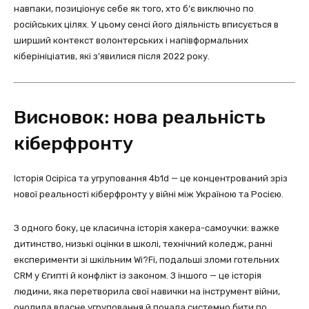
навпаки, позиціонує себе як того, хто б’є виключно по
російських цілях. У цьому сенсі його діяльність вписується в
ширший контекст волонтерських і напівформальних
кіберініціатив, які з’явилися після 2022 року.
Висновок: нова реальність
кіберфронту
Історія Осіріса та угруповання 4b1d — це концентрований зріз
нової реальності кіберфронту у війні між Україною та Росією.
З одного боку, це класична історія хакера-самоучки: важке
дитинство, низькі оцінки в школі, технічний коледж, ранні
експерименти зі шкільним Wi?Fi, подальші зломи готельних
CRM у Єгипті й конфлікт із законом. З іншого — це історія
людини, яка перетворила свої навички на інструмент війни,
очолила власне угруповання й почала системно бити по