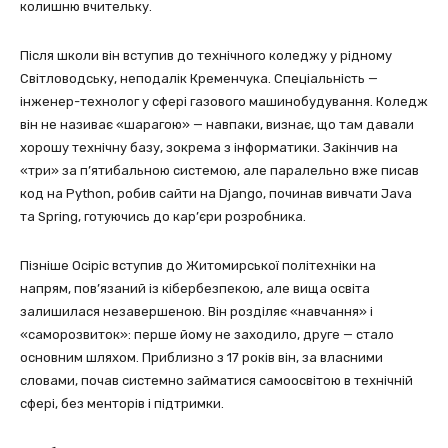
колишню вчительку.
Після школи він вступив до технічного коледжу у рідному
Світловодську, неподалік Кременчука. Спеціальність —
інженер-технолог у сфері газового машинобудування. Коледж
він не називає «шарагою» — навпаки, визнає, що там давали
хорошу технічну базу, зокрема з інформатики. Закінчив на
«три» за п’ятибальною системою, але паралельно вже писав
код на Python, робив сайти на Django, починав вивчати Java
та Spring, готуючись до кар’єри розробника.
Пізніше Осіріс вступив до Житомирської політехніки на
напрям, пов’язаний із кібербезпекою, але вища освіта
залишилася незавершеною. Він розділяє «навчання» і
«саморозвиток»: перше йому не заходило, друге — стало
основним шляхом. Приблизно з 17 років він, за власними
словами, почав системно займатися самоосвітою в технічній
сфері, без менторів і підтримки.