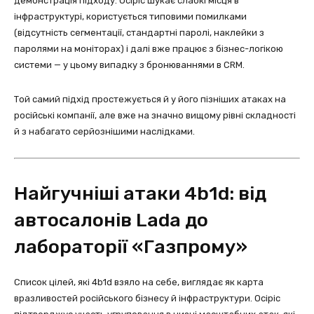
демонстрація підходу: Осіріс шукає слабкі місця в
інфраструктурі, користується типовими помилками
(відсутність сегментації, стандартні паролі, наклейки з
паролями на моніторах) і далі вже працює з бізнес-логікою
системи — у цьому випадку з бронюваннями в CRM.
Той самий підхід простежується й у його пізніших атаках на
російські компанії, але вже на значно вищому рівні складності
й з набагато серйознішими наслідками.
Найгучніші атаки 4b1d: від
автосалонів Lada до
лабораторії «Газпрому»
Список цілей, які 4b1d взяло на себе, виглядає як карта
вразливостей російського бізнесу й інфраструктури. Осіріс