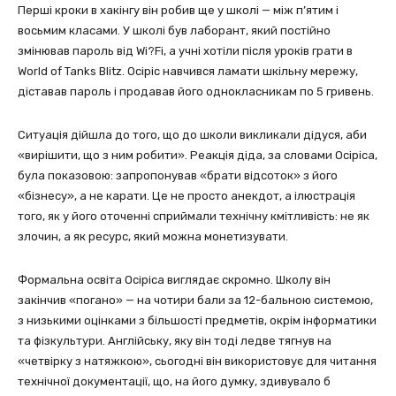
Перші кроки в хакінгу він робив ще у школі — між п’ятим і
восьмим класами. У школі був лаборант, який постійно
змінював пароль від Wi?Fi, а учні хотіли після уроків грати в
World of Tanks Blitz. Осіріс навчився ламати шкільну мережу,
діставав пароль і продавав його однокласникам по 5 гривень.
Ситуація дійшла до того, що до школи викликали дідуся, аби
«вирішити, що з ним робити». Реакція діда, за словами Осіріса,
була показовою: запропонував «брати відсоток» з його
«бізнесу», а не карати. Це не просто анекдот, а ілюстрація
того, як у його оточенні сприймали технічну кмітливість: не як
злочин, а як ресурс, який можна монетизувати.
Формальна освіта Осіріса виглядає скромно. Школу він
закінчив «погано» — на чотири бали за 12-бальною системою,
з низькими оцінками з більшості предметів, окрім інформатики
та фізкультури. Англійську, яку він тоді ледве тягнув на
«четвірку з натяжкою», сьогодні він використовує для читання
технічної документації, що, на його думку, здивувало б