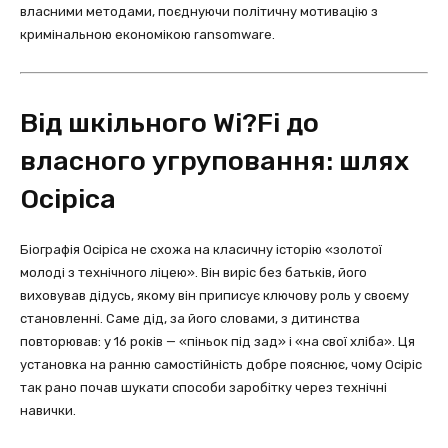
власними методами, поєднуючи політичну мотивацію з
кримінальною економікою ransomware.
Від шкільного Wi?Fi до
власного угруповання: шлях
Осіріса
Біографія Осіріса не схожа на класичну історію «золотої
молоді з технічного ліцею». Він виріс без батьків, його
виховував дідусь, якому він приписує ключову роль у своєму
становленні. Саме дід, за його словами, з дитинства
повторював: у 16 років — «піньок під зад» і «на свої хліба». Ця
установка на ранню самостійність добре пояснює, чому Осіріс
так рано почав шукати способи заробітку через технічні
навички.