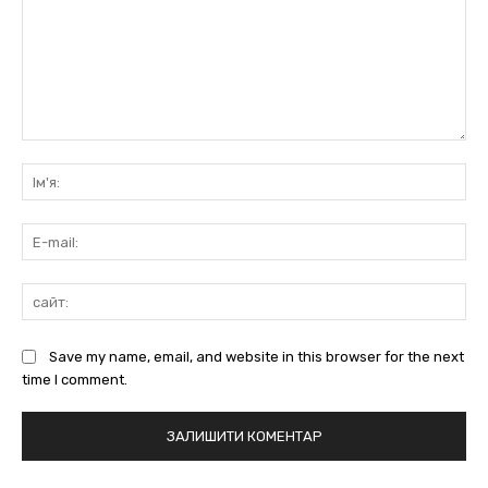
коментарі:
Ім'
E-
mai
сай
Save my name, email, and website in this browser for the next
time I comment.