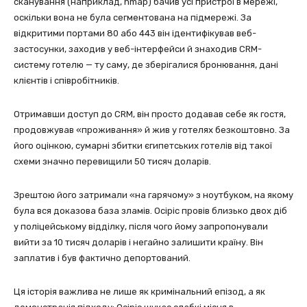
сканування (наприклад, nmap) бачив усі пристрої в мережі,
оскільки вона не була сегментована на підмережі. За
відкритими портами 80 або 443 він ідентифікував веб-
застосунки, заходив у веб-інтерфейси й знаходив CRM-
систему готелю — ту саму, де зберігалися бронювання, дані
клієнтів і співробітників.
Отримавши доступ до CRM, він просто додавав себе як гостя,
продовжував «проживання» й жив у готелях безкоштовно. За
його оцінкою, сумарні збитки єгипетських готелів від такої
схеми значно перевищили 50 тисяч доларів.
Зрештою його затримали «на гарячому» з ноутбуком, на якому
була вся доказова база зламів. Осіріс провів близько двох діб
у поліцейському відділку, після чого йому запропонували
вийти за 10 тисяч доларів і негайно залишити країну. Він
заплатив і був фактично депортований.
Ця історія важлива не лише як кримінальний епізод, а як