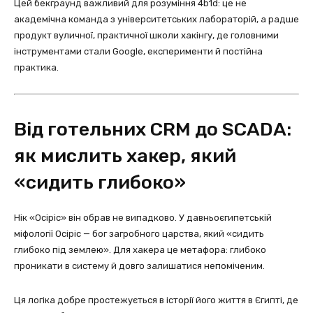
Цей бекграунд важливий для розуміння 4b1d: це не
академічна команда з університетських лабораторій, а радше
продукт вуличної, практичної школи хакінгу, де головними
інструментами стали Google, експерименти й постійна
практика.
Від готельних CRM до SCADA:
як мислить хакер, який
«сидить глибоко»
Нік «Осіріс» він обрав не випадково. У давньоєгипетській
міфології Осіріс — бог загробного царства, який «сидить
глибоко під землею». Для хакера це метафора: глибоко
проникати в систему й довго залишатися непоміченим.
Ця логіка добре простежується в історії його життя в Єгипті, де