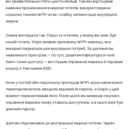
він провів близько п’яти-шести місяців. Там він відточував
навички проникнення в мережі готелів, використовуючи
класичні техніки Wi?Fi-атак і слабку сегментацію внутрішніх
мереж.
Схема виглядала так. Поруч із готелем, у якому він жив, був
інший готель. Осіріс виявив приховану Wi?Fi-мережу, яка
використовувалася для внутрішніх потреб. За допомогою
невеликого пристрою — по суті, деавтентифікатора й «evil
twin» точки доступу — він глушив справжню мережу й піднімав
власну з тим самим SSID.
Коли у гостей або персоналу пропадав Wi?Fi, вони намагалися
перепідключитися, вводили відомий їм пароль, а Осіріс у цей
момент перехоплював його. Після цього він вимикав «жучок»,
справжня мережа знову ставала доступною, а в нього вже був
дійсний пароль.
Далі він підключався до внутрішньої мережі готелю. Через