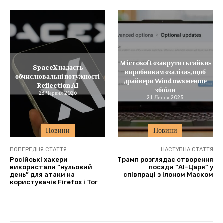
Microsoft «закрутить гайки»
SpaceX надасть
виробникам «заліза», щоб
обчислювальні потужності
драйвери Windows менше
Reflection AI
збоїли
23 Червня 2026
21 Липня 2025
Новини
Новини
ПОПЕРЕДНЯ СТАТТЯ
НАСТУПНА СТАТТЯ
Російські хакери
Трамп розглядає створення
використали “нульовий
посади “AI-Царя” у
день” для атаки на
співпраці з Ілоном Маском
користувачів Firefox і Tor