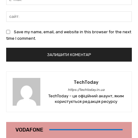
mai
сай
Save my name, email, and website in this browser for the next
time I comment.
TechToday
https://techtoday.in.ua
TechToday – це офіційний акаунт, яким
користується редакція ресурсу
VODAFONE