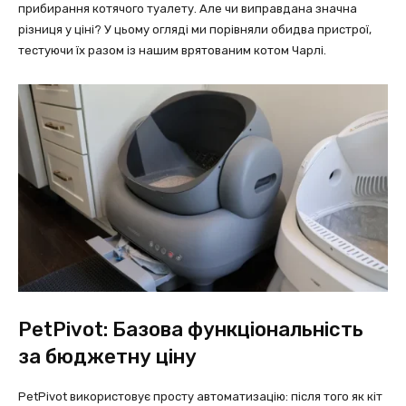
прибирання котячого туалету. Але чи виправдана значна
різниця у ціні? У цьому огляді ми порівняли обидва пристрої,
тестуючи їх разом із нашим врятованим котом Чарлі.
PetPivot: Базова функціональність
за бюджетну ціну
PetPivot використовує просту автоматизацію: після того як кіт