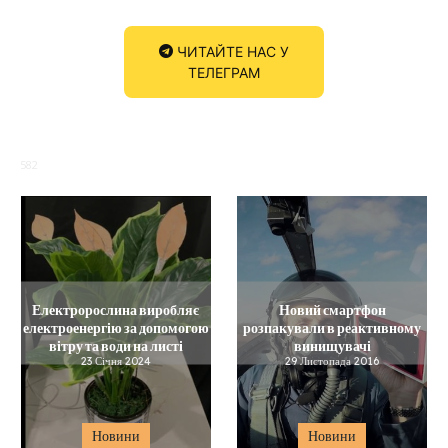
ЧИТАЙТЕ НАС У
ТЕЛЕГРАМ
582
Електророслина виробляє
Новий смартфон
електроенергію за допомогою
розпакували в реактивному
вітру та води на листі
винищувачі
23 Січня 2024
29 Листопада 2016
Новини
Новини