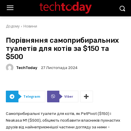
Додому
Новини
Порівняння самоприбиральних
туалетів для котів за $150 та
$500
TechToday
27 Листопада 2024
Telegram
Viber
Самоприбиральні туалети для котів, як PetPivot ($150) і
Neakasa M1 ($500), обіцяють позбавити власників пухнастих
друзів від найнеприємнішої частини догляду за ними –