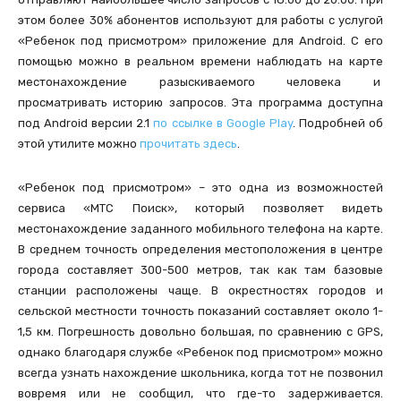
этом более 30% абонентов используют для работы с услугой
«Ребенок под присмотром» приложение для Android. С его
помощью можно в реальном времени наблюдать на карте
местонахождение разыскиваемого человека и
просматривать историю запросов. Эта программа доступна
под Android версии 2.1
по ссылке в Google Play
. Подробней об
этой утилите можно
прочитать здесь
.
«Ребенок под присмотром» – это одна из возможностей
сервиса «МТС Поиск», который позволяет видеть
местонахождение заданного мобильного телефона на карте.
В среднем точность определения местоположения в центре
города составляет 300-500 метров, так как там базовые
станции расположены чаще. В окрестностях городов и
сельской местности точность показаний составляет около 1-
1,5 км. Погрешность довольно большая, по сравнению с GPS,
однако благодаря службе «Ребенок под присмотром» можно
всегда узнать нахождение школьника, когда тот не позвонил
вовремя или не сообщил, что где-то задерживается.