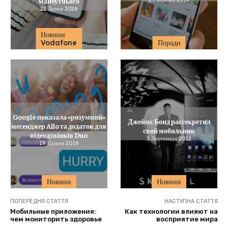
майбутнього
22 Липня 2026
Новини
Vodafone
Поради
Google показала «розумний»
Джеймс Бонд рассекретил
месенджер Allo та додаток для
свой мобильник
відеодзвінків Duo
1 Листопада 2012
19 Травня 2016
Новини
Новини
ПОПЕРЕДНЯ СТАТТЯ
НАСТУПНА СТАТТЯ
Мобильные приложения:
Как технологии влияют на
чем мониторить здоровье
восприятие мира