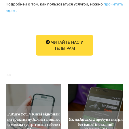
Подробней о том, как пользоваться услугой, можно
прочитать
здесь
.
ЧИТАЙТЕ НАС У
ТЕЛЕГРАМ
908
Future You: у Києві відкрили
інтерактивну AI-інсталяцію,
Як на Android пробувати ігри
де можна зустрітися із собою з
без їхньої інсталяції
29 Березня 2018