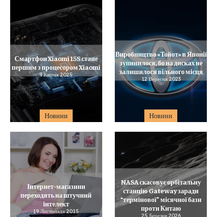
Виробництво «Тойот» в Японії
Смартфон Xiaomi 15S стане
зупинилося, бо на дисках не
першим з процесором Xiaomi
залишилося вільного місця
9 Квітня 2025
12 Вересня 2023
Новини
Новини
NASA скасовує орбітальну
Інтернет-магазини
станцію Gateway заради
переходять на штучний
“термінової” місячної бази
інтелект
проти Китаю
19 Листопада 2015
25 Березня 2026