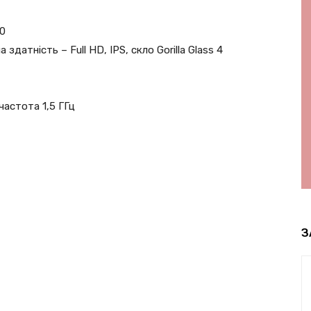
.0
 здатність – Full HD, IPS, скло Gorilla Glass 4
астота 1,5 ГГц
З