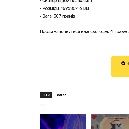
• Сканер відбитка пальця
• Розміри: 169х86х16 мм
• Вага: 307 грамів
Продажі почнуться вже сьогодні, 4 травня.
Ч
ТЕГИ
Залізо
1057