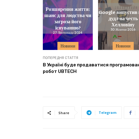
Розширення життя:
Google випустив 
шанс для людства чи
дудл на честь
загроза його
Хелловіну
існуванню?
30 Жовтня 2016
27 Листопада 2024
Новини
Новини
ПОПЕРЕДНЯ СТАТТЯ
В Україні буде продаватися програмова
робот UBTECH
Telegram
Share