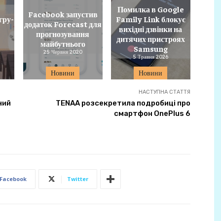
Помилка в Google
Facebook запустив
гру-
Family Link блокує
додаток Forecast для
вихідні дзвінки на
прогнозування
дитячих пристроях
майбутнього
Samsung
25 Червня 2020
5 Травня 2026
Новини
Новини
НАСТУПНА СТАТТЯ
ний
TENAA розсекретила подробиці про
смартфон OnePlus 6
Facebook
Twitter