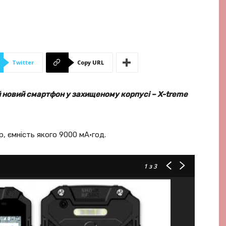
Twitter
Copy URL
й новий смартфон у захищеному корпусі – X-treme
, ємність якого 9000 мА·год.
1
з 3