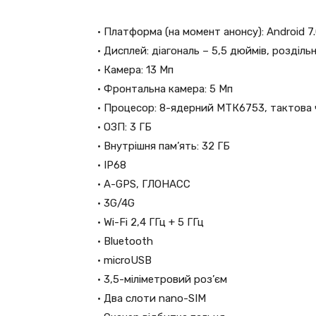
• Платформа (на момент анонсу): Android 7
• Дисплей: діагональ – 5,5 дюймів, роздільна
• Камера: 13 Мп
• Фронтальна камера: 5 Мп
• Процесор: 8-ядерний МТК6753, тактова ч
• ОЗП: 3 ГБ
• Внутрішня пам’ять: 32 ГБ
• IP68
• A-GPS, ГЛОНАСС
• 3G/4G
• Wi-Fi 2,4 ГГц + 5 ГГц
• Bluetooth
• microUSB
• 3,5-міліметровий роз’єм
• Два слоти nano-SIM