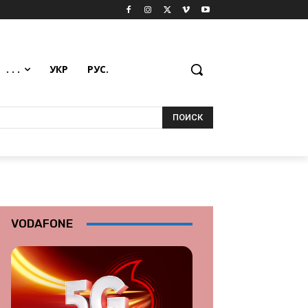
. . .
УКР
РУС.
ПОИСК
VODAFONE