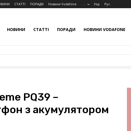
ОВИНИ
СТАТТІ
ПОРАДИ
Новини Vodafone
. . .
Укр
Рус.
НОВИНИ
СТАТТІ
ПОРАДИ
НОВИНИ VODAFONE
reme PQ39 –
фон з акумулятором