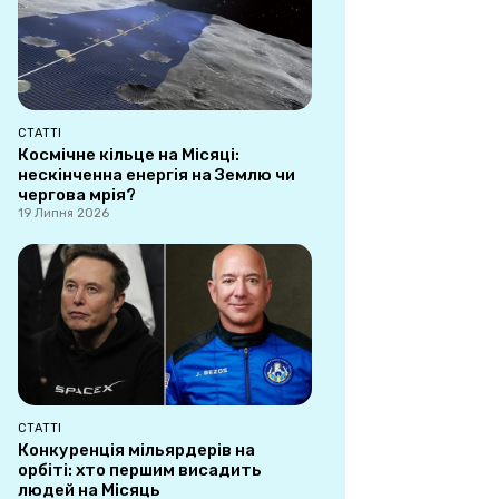
СТАТТІ
Космічне кільце на Місяці:
нескінченна енергія на Землю чи
чергова мрія?
19 Липня 2026
СТАТТІ
Конкуренція мільярдерів на
орбіті: хто першим висадить
людей на Місяць