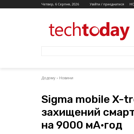
Четвер, 6 Серпня, 2026
Увійти / приєднатися
Н
Додому
Новини
Sigma mobile X-t
захищений смарт
на 9000 мА·год