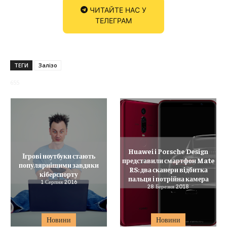
ЧИТАЙТЕ НАС У
ТЕЛЕГРАМ
ТЕГИ
Залізо
655
Huawei і Porsche Design
Ігрові ноутбуки стають
представили смартфон Mate
популярнішими завдяки
RS: два сканери відбитка
кіберспорту
пальця і потрійна камера
1 Серпня 2016
28 Березня 2018
Новини
Новини