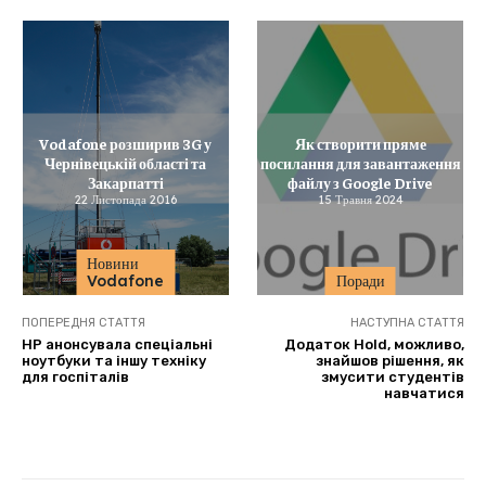
Vodafone розширив 3G у
Як створити пряме
Чернівецькій області та
посилання для завантаження
Закарпатті
файлу з Google Drive
22 Листопада 2016
15 Травня 2024
Новини
Vodafone
Поради
ПОПЕРЕДНЯ СТАТТЯ
НАСТУПНА СТАТТЯ
HP анонсувала спеціальні
Додаток Hold, можливо,
ноутбуки та іншу техніку
знайшов рішення, як
для госпіталів
змусити студентів
навчатися