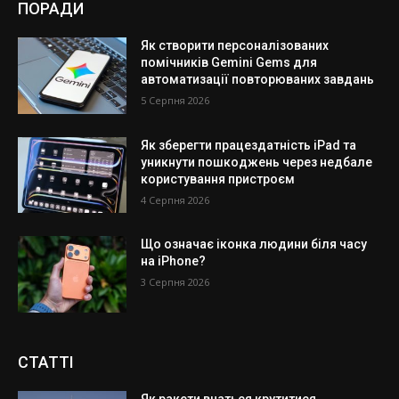
ПОРАДИ
Як створити персоналізованих
помічників Gemini Gems для
автоматизації повторюваних завдань
5 Серпня 2026
Як зберегти працездатність iPad та
уникнути пошкоджень через недбале
користування пристроєм
4 Серпня 2026
Що означає іконка людини біля часу
на iPhone?
3 Серпня 2026
СТАТТІ
Як ракети вчаться крутитися