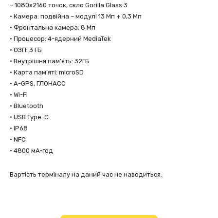
– 1080х2160 точок, скло Gorilla Glass 3
• Камера: подвійна – модулі 13 Мп + 0,3 Мп
• Фронтальна камера: 8 Мп
• Процесор: 4-ядерний MediaTek
• ОЗП: 3 ГБ
• Внутрішня пам’ять: 32ГБ
• Карта пам’яті: microSD
• A-GPS, ГЛОНАСС
• Wi-Fi
• Bluetooth
• USB Type-C
• IP68
• NFC
• 4800 мА·год
Вартість терміналу на даний час не наводиться.