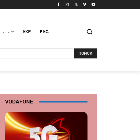
. . .
УКР
РУС.
ПОИСК
VODAFONE