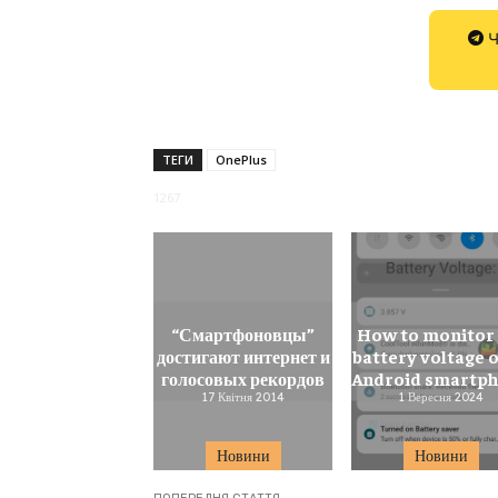
Ч
ТЕГИ
OnePlus
1267
“Смартфоновцы”
How to monitor 
достигают интернет и
battery voltage o
голосовых рекордов
Android smartp
17 Квітня 2014
1 Вересня 2024
Новини
Новини