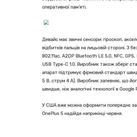
оперативної пам’яті.
Девайс має звичні сенсори: гіроскоп, аксе
відбитків пальців на лицьовій стороні. З б
802.11ac, A2DP Bluetooth LE 5.0, NFC, GPS
USB Type-C 1.0. Виробник також зберіг ста
апарат підтримує фірмовий стандарт шви
5 В, струм 4 А). Виробник запевняє, що йо
швидше, ніж аналогічні технології в Google 
У США вже можна оформити попереднє замо
OnePlus 5 надійде наприкінці червня.