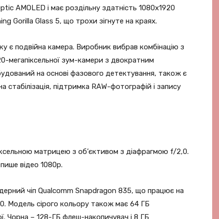
ptic AMOLED і має роздільну здатність 1080х1920
ng Gorilla Glass 5, що трохи зігнуте на краях.
у є подвійна камера. Виробник вибрав комбінацію з
 20-мегапіксельної зум-камери з двократним
удований на основі фазового детектування, також є
а стабілізація, підтримка RAW-фотографій і запису
ксельною матрицею з об’єктивом з діафрагмою f/2,0.
 пише відео 1080p.
дерний чіп Qualcomm Snapdragon 835, що працює на
540. Модель сірого кольору також має 64 ГБ
ої. Чорна – 128-ГБ флеш-накопичувач і 8 ГБ