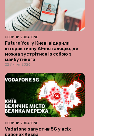
НОВИНИ VODAFONE
Future You: у Києві відкрили
інтерактивну AI-інсталяцію, де
можна зустрітися із собою з
майбутнього
22 Липня 2026
НОВИНИ VODAFONE
Vodafone запустив 5G у всіх
районах Києва