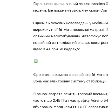
Екран новинки виконаний за технологією O
пікселів. Він покритий захисним склом Corni
Одним з ключових нововведень у мобільник
ширококутної 16-мегапіксельної матриці і
оптичним масштабуванням. Автофокус поб
подвійний світлодіодний спалах, електронн
відео в 4K при 30 кадрах/с.
Фронтальна камера є звичайною 16-мегапі
Вона має електронну систему стабілізації і
В основі апарата лежить топовий восьмия
частоті до 2,45 ГГц і має графіку Adreno 
вбудованої флеш -пам’яті і 6 ГБ оперативн