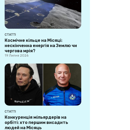
СТАТТІ
Космічне кільце на Місяці:
нескінченна енергія на Землю чи
чергова мрія?
19 Липня 2026
СТАТТІ
Конкуренція мільярдерів на
орбіті: хто першим висадить
людей на Місяць