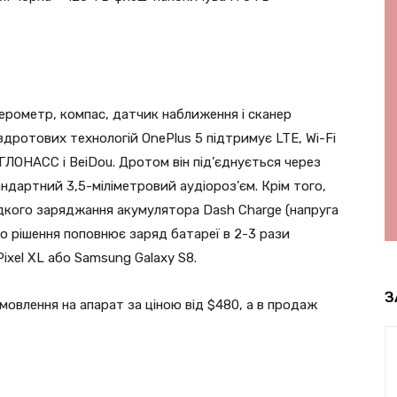
лерометр, компас, датчик наближення і сканер
ездротових технологій OnePlus 5 підтримує LTE, Wi-Fi
, ГЛОНАСС і BeiDou. Дротом він під’єднується через
ндартний 3,5-міліметровий аудіороз’єм. Крім того,
дкого заряджання акумулятора Dash Charge (напруга
го рішення поповнює заряд батареї в 2-3 рази
Pixel XL або Samsung Galaxy S8.
З
влення на апарат за ціною від $480, а в продаж