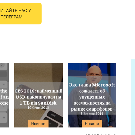
ИТАЙТЕ НАС У
ТЕЛЕГРАМ
Экс-глава Microsoft
the
CES 2018: найменший
сожалеет об
f an
USB-накопичувач на
упущенных
hone
1 ТБ від SanDisk
возможностях на
10 Січня 2018
рынке смартфонов
5 Березня 2014
Новини
Новини