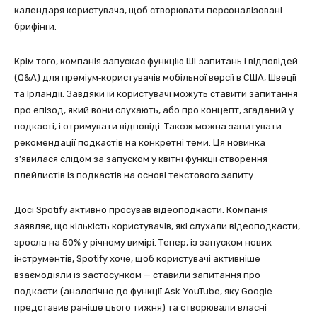
календаря користувача, щоб створювати персоналізовані
брифінги.
Крім того, компанія запускає функцію ШІ‑запитань і відповідей
(Q&A) для преміум‑користувачів мобільної версії в США, Швеції
та Ірландії. Завдяки їй користувачі можуть ставити запитання
про епізод, який вони слухають, або про концепт, згаданий у
подкасті, і отримувати відповіді. Також можна запитувати
рекомендації подкастів на конкретні теми. Ця новинка
з’явилася слідом за запуском у квітні функції створення
плейлистів із подкастів на основі текстового запиту.
Досі Spotify активно просував відеоподкасти. Компанія
заявляє, що кількість користувачів, які слухали відеоподкасти,
зросла на 50% у річному вимірі. Тепер, із запуском нових
інструментів, Spotify хоче, щоб користувачі активніше
взаємодіяли із застосунком — ставили запитання про
подкасти (аналогічно до функції Ask YouTube, яку Google
представив раніше цього тижня) та створювали власні