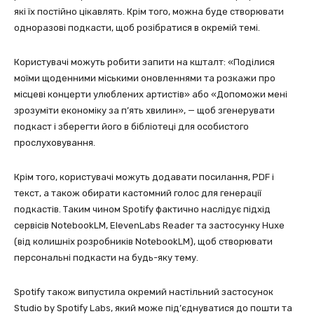
які їх постійно цікавлять. Крім того, можна буде створювати
одноразові подкасти, щоб розібратися в окремій темі.
Користувачі можуть робити запити на кшталт: «Поділися
моїми щоденними міськими оновленнями та розкажи про
місцеві концерти улюблених артистів» або «Допоможи мені
зрозуміти економіку за п’ять хвилин», — щоб згенерувати
подкаст і зберегти його в бібліотеці для особистого
прослуховування.
Крім того, користувачі можуть додавати посилання, PDF і
текст, а також обирати кастомний голос для генерації
подкастів. Таким чином Spotify фактично наслідує підхід
сервісів NotebookLM, ElevenLabs Reader та застосунку Huxe
(від колишніх розробників NotebookLM), щоб створювати
персональні подкасти на будь-яку тему.
Spotify також випустила окремий настільний застосунок
Studio by Spotify Labs, який може під’єднуватися до пошти та