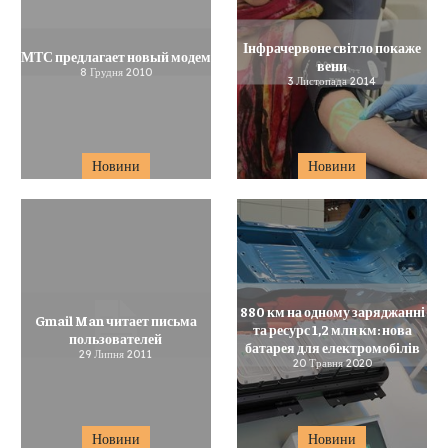
Інфрачервоне світло покаже
МТС предлагает новый модем
вени
8 Грудня 2010
3 Листопада 2014
Новини
Новини
880 км на одному заряджанні
Gmail Man читает письма
та ресурс 1,2 млн км: нова
пользователей
батарея для електромобілів
29 Липня 2011
20 Травня 2020
Новини
Новини