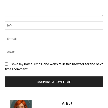
коментарі:
Ім'
E-
mai
сай
Save my name, email, and website in this browser for the next
time I comment.
Ai Bot