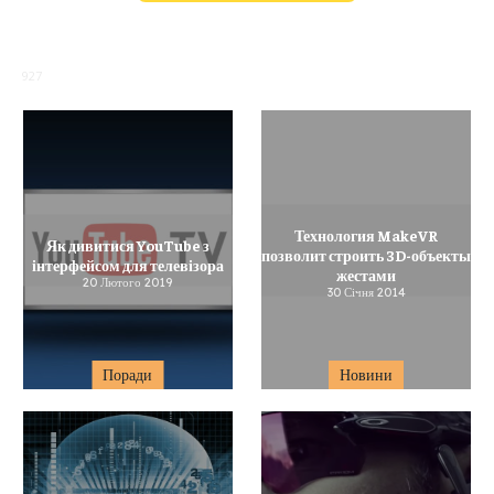
927
Технология MakeVR
Як дивитися YouTube з
позволит строить 3D-объекты
інтерфейсом для телевізора
жестами
20 Лютого 2019
30 Січня 2014
Поради
Новини