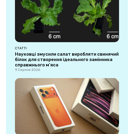
СТАТТІ
Науковці змусили салат виробляти свинячий
білок для створення ідеального замінника
справжнього м’яса
9 Серпня 2026