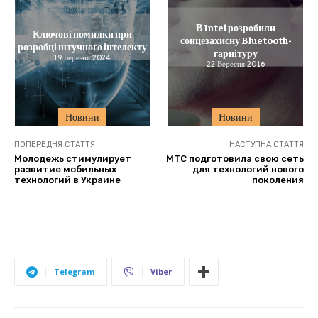
В Intel розробили
Ключові помилки при
сонцезахисну Bluetooth-
розробці штучного інтелекту
гарнітуру
19 Березня 2024
22 Вересня 2016
Новини
Новини
ПОПЕРЕДНЯ СТАТТЯ
НАСТУПНА СТАТТЯ
Молодежь стимулирует
МТС подготовила свою сеть
развитие мобильных
для технологий нового
технологий в Украине
поколения
Telegram
Viber