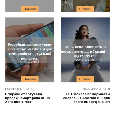
Новини
Новини
Розробили невидиму уявну
OPPO Reno15 виходить на
клавіатуру I-Keyboard для
передзамовлення в Україні —
тачскринів та віртуальної
від 17 999 грн
реальності
20 Січня 2026
5 Серпня 2019
Новини
Новини
ПОПЕРЕДНЯ СТАТТЯ
НАСТУПНА СТАТТЯ
В Україні стартували
HTC почала поширювати
продажі смартфона ASUS
оновлення Android 8.0 для
ZenFone 4 Max
свого смартфона U11