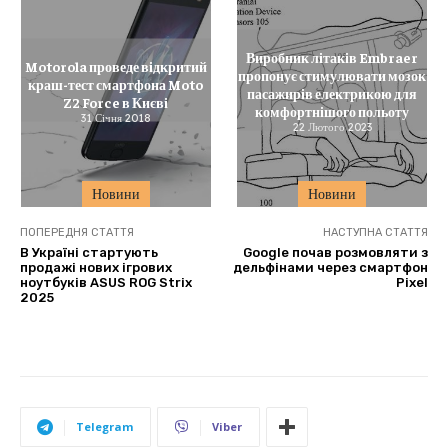
Виробник літаків Embraer
Motorola проведе відкритий
пропонує стимулювати мозок
краш-тест смартфона Moto
пасажирів електрикою для
Z2 Force в Києві
комфортнішого польоту
31 Січня 2018
22 Лютого 2023
Новини
Новини
ПОПЕРЕДНЯ СТАТТЯ
НАСТУПНА СТАТТЯ
В Україні стартують
Google почав розмовляти з
продажі нових ігрових
дельфінами через смартфон
ноутбуків ASUS ROG Strix
Pixel
2025
Telegram
Viber