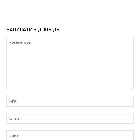
НАПИСАТИ ВІДПОВІДЬ
коментарі:
Ім'
E-
mai
сай