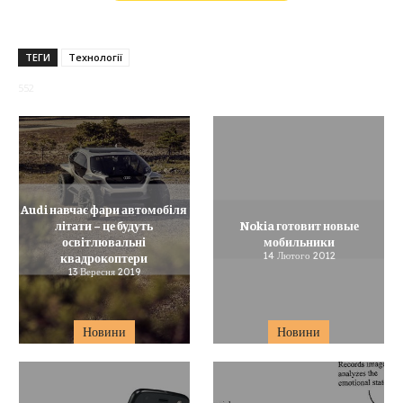
ТЕГИ
Технології
552
Audi навчає фари автомобіля
літати – це будуть
Nokia готовит новые
освітлювальні
мобильники
квадрокоптери
14 Лютого 2012
13 Вересня 2019
Новини
Новини