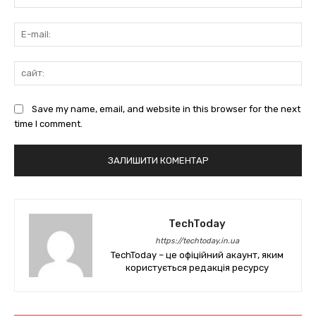
E-
mai
сай
Save my name, email, and website in this browser for the next
time I comment.
TechToday
https://techtoday.in.ua
TechToday – це офіційний акаунт, яким
користується редакція ресурсу