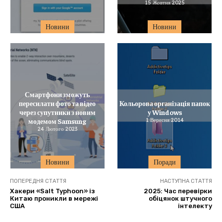
15 Жовтня 2025
Новини
Новини
Смартфони зможуть
пересилати фото та відео
Кольорова організація папок
через супутники з новим
у Windows
модемом Samsung
1 Вересня 2014
24 Лютого 2023
Новини
Поради
ПОПЕРЕДНЯ СТАТТЯ
НАСТУПНА СТАТТЯ
Хакери «Salt Typhoon» із
2025: Час перевірки
Китаю проникли в мережі
обіцянок штучного
США
інтелекту