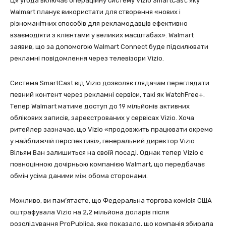
Ця угода включає операційну систему Vizio SmartCast, яку
Walmart планує використати для створення «нових і
різноманітних способів для рекламодавців ефективно
взаємодіяти з клієнтами у великих масштабах». Walmart
заявив, що за допомогою Walmart Connect буде підсилювати
рекламні повідомлення через телевізори Vizio.
Система SmartCast від Vizio дозволяє глядачам переглядати
певний контент через рекламні сервіси, такі як WatchFree+.
Тепер Walmart матиме доступ до 19 мільйонів активних
облікових записів, зареєстрованих у сервісах Vizio. Хоча
ритейлер зазначає, що Vizio «продовжить працювати окремо
у найближчій перспективі», генеральний директор Vizio
Вільям Ван залишиться на своїй посаді. Однак тепер Vizio є
повноцінною дочірньою компанією Walmart, що передбачає
обмін усіма даними між обома сторонами.
Можливо, ви пам’ятаєте, що Федеральна торгова комісія США
оштрафувала Vizio на 2,2 мільйона доларів після
розслідування ProPublica, яке показало, що компанія збирала