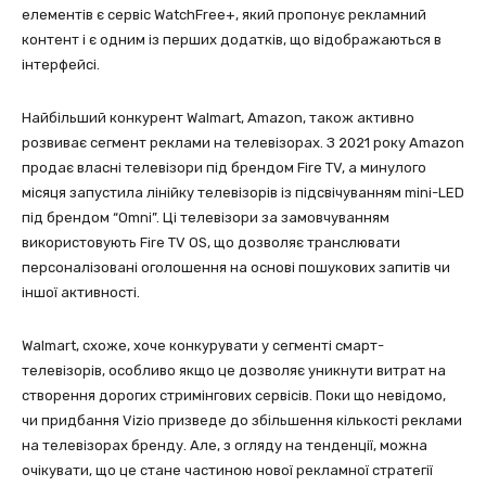
елементів є сервіс WatchFree+, який пропонує рекламний
контент і є одним із перших додатків, що відображаються в
інтерфейсі.
Найбільший конкурент Walmart, Amazon, також активно
розвиває сегмент реклами на телевізорах. З 2021 року Amazon
продає власні телевізори під брендом Fire TV, а минулого
місяця запустила лінійку телевізорів із підсвічуванням mini-LED
під брендом “Omni”. Ці телевізори за замовчуванням
використовують Fire TV OS, що дозволяє транслювати
персоналізовані оголошення на основі пошукових запитів чи
іншої активності.
Walmart, схоже, хоче конкурувати у сегменті смарт-
телевізорів, особливо якщо це дозволяє уникнути витрат на
створення дорогих стримінгових сервісів. Поки що невідомо,
чи придбання Vizio призведе до збільшення кількості реклами
на телевізорах бренду. Але, з огляду на тенденції, можна
очікувати, що це стане частиною нової рекламної стратегії