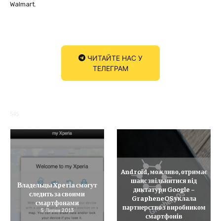
Walmart.
ЧИТАЙТЕ НАС У
ТЕЛЕГРАМ
545
Android, можливо, отримає
шанс звільнитися від
Владельцы Xperia смогут
диктатури Google –
следить за своими
GrapheneOS уклала
смартфонами
партнерство з виробником
5 Липня 2013
смартфонів