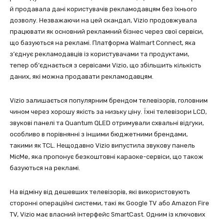
й продавала дані користувачів рекламодавцям без їхнього
дозволу. Незважаючи на цей скандал, Vizio продовжувала
працювати як основний рекламний бізнес через свої сервіси,
що базуються на рекламі. Платформа Walmart Connect, яка
з’єднує рекламодавців із користувачами та продуктами,
тепер об’єднається з сервісами Vizio, що збільшить кількість
даних, які можна продавати рекламодавцям.
Vizio залишається популярним брендом телевізорів, головним
чином через хорошу якість за низьку ціну. Їхні телевізори LCD,
звукові панелі та Quantum QLED отримували схвальні відгуки,
особливо в порівнянні з іншими бюджетними брендами,
такими як TCL. Нещодавно Vizio випустила звукову панель
MicMe, яка пропонує безкоштовні караоке-сервіси, що також
базуються на рекламі.
На відміну від дешевших телевізорів, які використовують
сторонні операційні системи, такі як Google TV або Amazon Fire
TV, Vizio має власний інтерфейс SmartCast. Одним із ключових