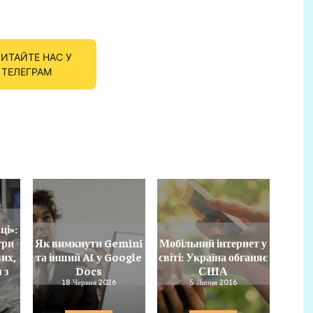
ИТАЙТЕ НАС У
ТЕЛЕГРАМ
ці»:
гри
Як вимкнути Gemini
Мобільний інтернет у
их,
та інший AI у Google
світі: Україна обганяє
 з
Docs
США
18 Червня 2026
5 Липня 2016