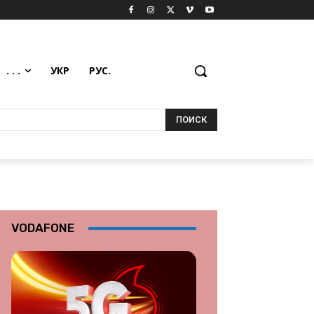
. . .
УКР
РУС.
ПОИСК
VODAFONE