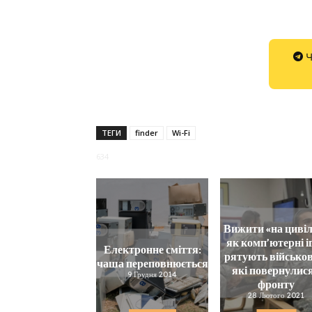
Ч
ТЕГИ
finder
Wi-Fi
634
Вижити «на цивіл
як комп’ютерні і
Електронне сміття:
рятують військов
чаша переповнюється
які повернулися
9 Грудня 2014
фронту
28 Лютого 2021