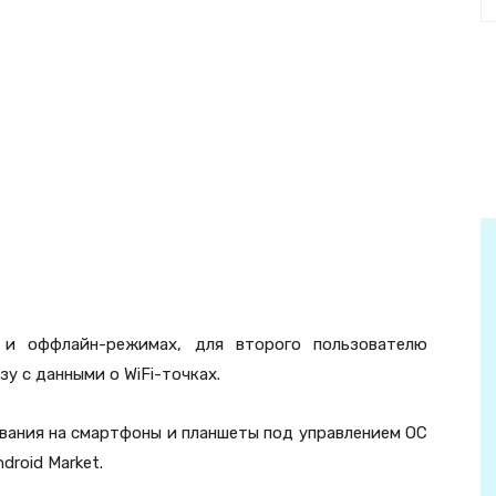
 и оффлайн-режимах, для второго пользователю
у с данными о WiFi-точках.
чивания на смартфоны и планшеты под управлением ОС
droid Market.