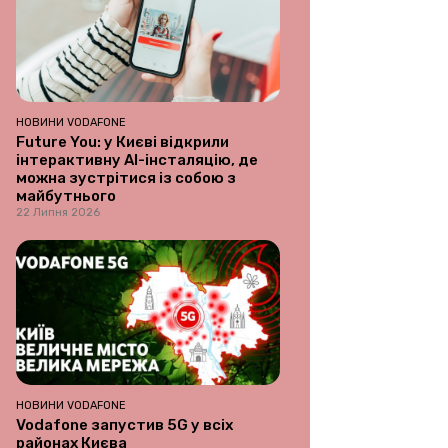
НОВИНИ VODAFONE
Future You: у Києві відкрили
інтерактивну AI-інсталяцію, де
можна зустрітися із собою з
майбутнього
22 Липня 2026
НОВИНИ VODAFONE
Vodafone запустив 5G у всіх
районах Києва