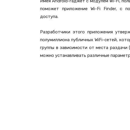
Имея Android-гаджет с модулем Wi-Fi, пол
поможет приложение Wi-Fi Finder, с 
доступа.
Разработчики этого приложения утвер
полумиллиона публичных WiFi-сетей, кото
группы в зависимости от места раздачи (к
можно устанавливать различные параметр