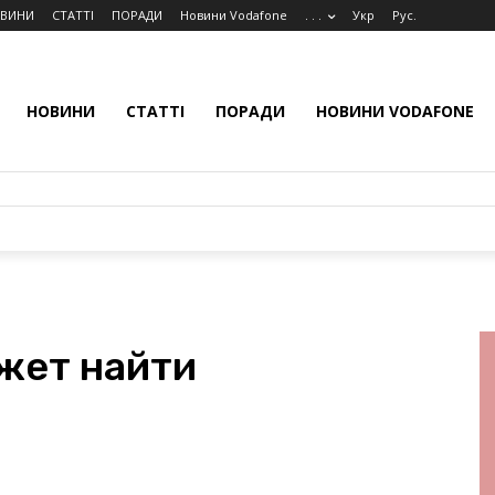
ВИНИ
СТАТТІ
ПОРАДИ
Новини Vodafone
. . .
Укр
Рус.
НОВИНИ
СТАТТІ
ПОРАДИ
НОВИНИ VODAFONE
ожет найти
i