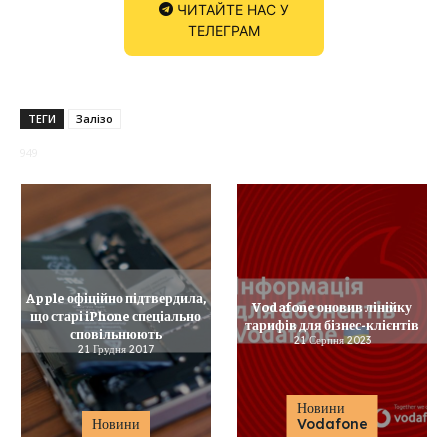
ЧИТАЙТЕ НАС У
ТЕЛЕГРАМ
ТЕГИ
Залізо
949
Apple офіційно підтвердила,
Vodafone оновив лінійку
що старі iPhone спеціально
тарифів для бізнес-клієнтів
сповільнюють
21 Серпня 2023
21 Грудня 2017
Новини
Новини
Vodafone