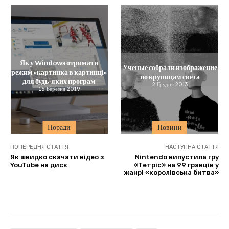
Як у Windows отримати
Ученые собрали изображение
режим «картинка в картинці»
по крупицам света
для будь-яких програм
2 Грудня 2013
15 Березня 2019
Поради
Новини
ПОПЕРЕДНЯ СТАТТЯ
НАСТУПНА СТАТТЯ
Як швидко скачати відео з
Nintendo випустила гру
YouTube на диск
«Тетріс» на 99 гравців у
жанрі «королівська битва»