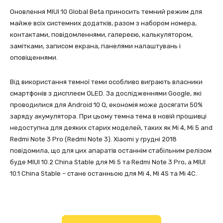
Оновлення MIUI 10 Global Beta приносить темний режим для
майже всіх системних додатків, разом з набором номера,
контактами, повідомленнями, галереєю, калькулятором,
замітками, записом екрана, панелями налаштувань і
оповіщеннями.
Від використання темної теми особливо виграють власники
смартфонів з дисплеєм OLED. За дослідженнями Google, які
проводилися для Android 10 Q, економія може досягати 50%
заряду акумулятора. При цьому темна тема в новій прошивці
недоступна для деяких старих моделей, таких як Mi 4, Mi 5 and
Redmi Note 3 Pro (Redmi Note 3). Xiaomi у грудні 2018
повідомила, що для цих апаратів останнім стабільним релізом
буде MIUI 10.2 China Stable для Mi 5 та Redmi Note 3 Pro, а MIUI
10.1 China Stable – стане останньою для Mi 4, Mi 4S та Mi 4C.