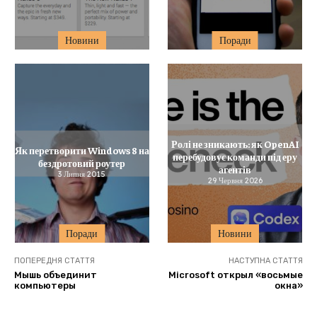
Новини
Поради
Ролі не зникають: як OpenAI
Як перетворити Windows 8 на
перебудовує команди під еру
бездротовий роутер
агентів
3 Липня 2015
29 Червня 2026
Поради
Новини
ПОПЕРЕДНЯ СТАТТЯ
НАСТУПНА СТАТТЯ
Мышь объединит
Microsoft открыл «восьмые
компьютеры
окна»