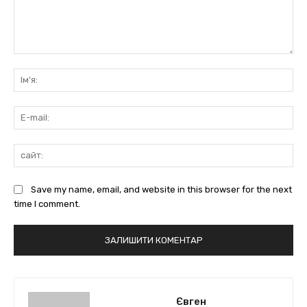
коментарі:
Ім'
E-
mai
сай
Save my name, email, and website in this browser for the next
time I comment.
Євген