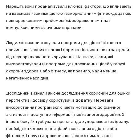
Нарешті, вони проаналізували ключові фактори, що впливають
на взаємозв’язок між дієтою і використанням фітнес-додатків,
невпорядкованим прийомом їжі, зображенням тіла і
компульсивними фізичними вправами.
Люди, які використовували програми для дієти і фітнеса з
причин, пов’язаних з вагою і формою тіла, частіше страждали
від неупорядкованого харчування. Навпаки, люди, які
використовували ці програми для досягнення цілей у галузі
охорони здоров’я або фітнесу, як правило, мали менше
негативних наслідків.
Дослідники визнали якісне дослідження корисним для оцінки
перспектив і досвіду користувачів додатку. Переваги
використання програм включають мотивацію до фізичної
активності і доступ до інформації, пов’язаної зі здоров’ям. З
іншого боку, їх турбувала пропаганда худорлявості як ідеалу,
необхідність досягнення цілей, пов’язаних з дієтою або
фітнесом, і почуття провини, пов’язане з цим, а також