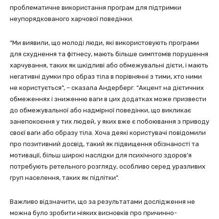
проблематичне використання програм для підтримки
неупорядкованого харчової поведінки.
“Ми виявили, що молоді люди, які використовують програми
для схуднення та фітнесу, мають більше симптомів порушення
харчування, таких як шкідливі або обмежувальні дієти, і мають
негативні думки про образ тіла в порівнянні з тими, хто ними
не користується”, – сказала Андерберг. “Акцент на дієтичних
обмеженнях і зниженню ваги в цих додатках може призвести
до обмежувальної або надмірної поведінки, що викликає
занепокоєння у тих людей, у яких вже є побоювання з приводу
своєї ваги або образу тіла. Хоча деякі користувачі повідомили
про позитивний досвід, такий як підвищення обізнаності та
мотивації, більш широкі наслідки для психічного здоров’я
потребують ретельного розгляду, особливо серед уразливих
груп населення, таких як підлітки”.
Важливо відзначити, що за результатами дослідження не
можна було зробити ніяких висновків про причинно-