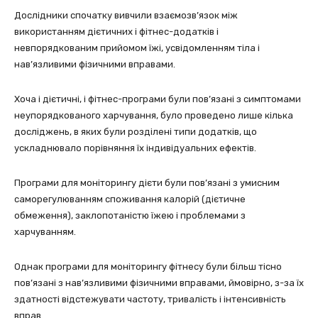
Дослідники спочатку вивчили взаємозв’язок між
використанням дієтичних і фітнес-додатків і
невпорядкованим прийомом їжі, усвідомленням тіла і
нав’язливими фізичними вправами.
Хоча і дієтичні, і фітнес-програми були пов’язані з симптомами
неупорядкованого харчування, було проведено лише кілька
досліджень, в яких були розділені типи додатків, що
ускладнювало порівняння їх індивідуальних ефектів.
Програми для моніторингу дієти були пов’язані з умисним
саморегулюванням споживання калорій (дієтичне
обмеження), заклопотаністю їжею і проблемами з
харчуванням.
Однак програми для моніторингу фітнесу були більш тісно
пов’язані з нав’язливими фізичними вправами, ймовірно, з-за їх
здатності відстежувати частоту, тривалість і інтенсивність
вправ.