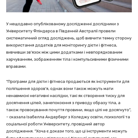
У нещодавно опублікованому дослідженні дослідники з
Університету Фліндерса в Південній Австралії провели
систематичний огляд досліджень, щоб вивчити темну сторону
використання додатків для моніторингу дієти і фітнеса,
вивчивши зв’язок між цими додатками і невпорядкованим
харчуванням, зображенням тіла і компульсивними фізичними
вправами.
“Програми для дієти і фітнеса продаються як інструменти для
поліпшення здоров’я, однак вони також можуть мати
ненавмисні негативні наслідки, такі як створення тиску для
досягнення цілей, занепокоєння з приводу образу тіла, а
також провокування почуття провини, якщо цілі не досягнуто”,
– сказала Ізабелла Андерберг з Коледжу освіти, психології та
соціальної роботи Університету, провідний автор
дослідження. “Хоча є докази того, що ці інструменти можуть