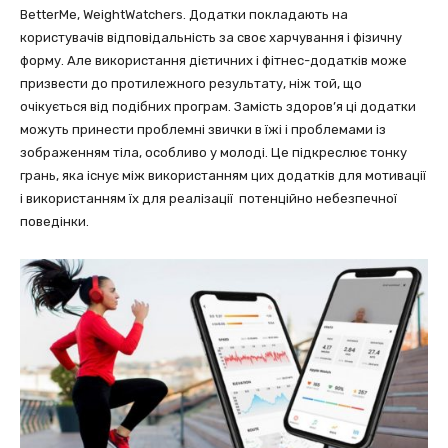
BetterMe, WeightWatchers. Додатки покладають на
користувачів відповідальність за своє харчування і фізичну
форму. Але використання дієтичних і фітнес-додатків може
призвести до протилежного результату, ніж той, що
очікується від подібних програм. Замість здоров’я ці додатки
можуть принести проблемні звички в їжі і проблемами із
зображенням тіла, особливо у молоді. Це підкреслює тонку
грань, яка існує між використанням цих додатків для мотивації
і використанням їх для реалізації потенційно небезпечної
поведінки.