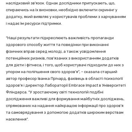
наслідковий зв’язок. Однак дослідники припускають, що,
спираючись на їх висновки, необхідно включити скринінг у
додатку, який виявляє у користувачів проблеми з харчуванням
і надає їм ресурси підтримки.
“Наші результати підкреслюють важливість пропаганди
здорового способу життя та поведінки при виконанні
фізичних вправ серед молоді, а також усвідомлення
потенційних ризиків, пов’язаних з використанням додатків
для дієти і фітнеса, і того, щоб користувачі підходили до них з
упором на поліпшення свого здоров’я”, – сказала старший
автор професор Іванка Прічард, фахівець в області психології
здоров’я і директор Лабораторії Embrace Impact в Університеті
Фліндерса. “У зростаючому світі технологій подібні
дослідження важливі для формування майбутніх досліджень,
спрямованих на надання найкращою інформації про здоров’я
та самоврядування з допомогою додатків широким верствам
населення”.