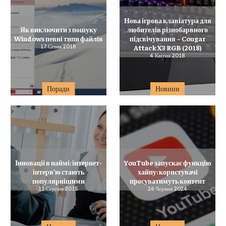
Нова ігрова клавіатура для
Як виключити з пошуку
любителів різнобарвного
Windows певні типи файлів
підсвічування – Cougar
17 Січня 2018
Attack X3 RGB (2018)
4 Квітня 2018
Поради
Новини
Інновації в наймі: інтернет-
YouTube запускає функцію
інтерв’ю стають
хайпу: користувачі
популярнішими
просуватимуть контент
11 Серпня 2015
26 Червня 2024