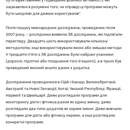
бути ефективними у підвищенні фізичної активності, ми
зацікавлені в розумінні того, чи справді ці програми можуть
бути шкідливі для деяких користувачів”.
Після пошуку міжнародних досліджень, проведених після
2007 року, – дослідники виявили 38 досліджень, які підлягали
перегляду. Двадцять шість використовували кількісну
методологію; інші використовували якісні або змішані методи.
У тридцяти п’яти з 38 досліджень були набрані учасники
(дорослі, підлітки або поєднання того й іншого), а в трьох був
проведений якісний аналіз даних з додатка.
Дослідження проводилися в США і Канаді, Великобританії,
Австралії та Нової Зеландії, Китаї, Чеській Республіці, Франції,
Норвегії та Швейцарії. Деякі розглядали програми для
моніторингу дієти і фітнеса разом як єдину змінну; деякі
розглядали два типи додатків як окремі змінні. Деякі вивчали
програми для дієти або фітнесу окремо, а інші розглядали
конкретні програми.