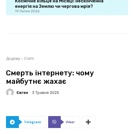
Космічне кільце на Місяці: нескінченна
енергія на Землю чи чергова мрія?
19 Липня 2026