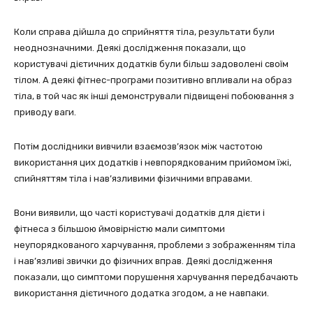
Коли справа дійшла до сприйняття тіла, результати були
неоднозначними. Деякі дослідження показали, що
користувачі дієтичних додатків були більш задоволені своїм
тілом. А деякі фітнес-програми позитивно впливали на образ
тіла, в той час як інші демонстрували підвищені побоювання з
приводу ваги.
Потім дослідники вивчили взаємозв’язок між частотою
використання цих додатків і невпорядкованим прийомом їжі,
спийняттям тіла і нав’язливими фізичними вправами.
Вони виявили, що часті користувачі додатків для дієти і
фітнеса з більшою ймовірністю мали симптоми
неупорядкованого харчування, проблеми з зображенням тіла
і нав’язливі звички до фізичних вправ. Деякі дослідження
показали, що симптоми порушення харчування передбачають
використання дієтичного додатка згодом, а не навпаки.