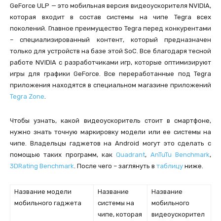
GeForce ULP — это мобильная версия видеоускорителя NVIDIA,
которая входит в состав системы на чипе Tegra всех
поколений. Главное преимущество Tegra перед конкурентами
– специализированный контент, который предназначен
только для устройств на базе этой SoC. Все благодаря тесной
работе NVIDIA с разработчиками игр, которые оптимизируют
игры для графики GeForce. Все переработанные под Tegra
приложения находятся в специальном магазине приложений
Tegra Zone
.
Чтобы узнать, какой видеоускоритель стоит в смартфоне,
нужно знать точную маркировку модели или ее системы на
чипе. Владельцы гаджетов на Android могут это сделать с
помощью таких программ, как
Quadrant
,
AnTuTu Benchmark
,
3DRating Benchmark
. После чего – заглянуть в
таблицу
ниже.
Название модели
Название
Название
мобильного гаджета
системы на
мобильного
чипе, которая
видеоускорител