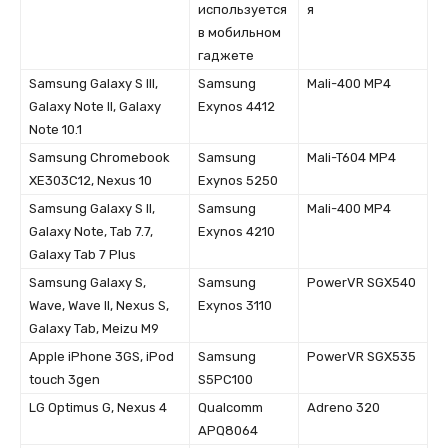
используется
я
в мобильном
гаджете
Samsung Galaxy S III,
Samsung
Mali-400 MP4
Galaxy Note II, Galaxy
Exynos 4412
Note 10.1
Samsung Chromebook
Samsung
Mali-T604 MP4
XE303C12, Nexus 10
Exynos 5250
Samsung Galaxy S II,
Samsung
Mali-400 MP4
Galaxy Note, Tab 7.7,
Exynos 4210
Galaxy Tab 7 Plus
Samsung Galaxy S,
Samsung
PowerVR SGX540
Wave, Wave II, Nexus S,
Exynos 3110
Galaxy Tab, Meizu M9
Apple iPhone 3GS, iPod
Samsung
PowerVR SGX535
touch 3gen
S5PC100
LG Optimus G, Nexus 4
Qualcomm
Adreno 320
APQ8064