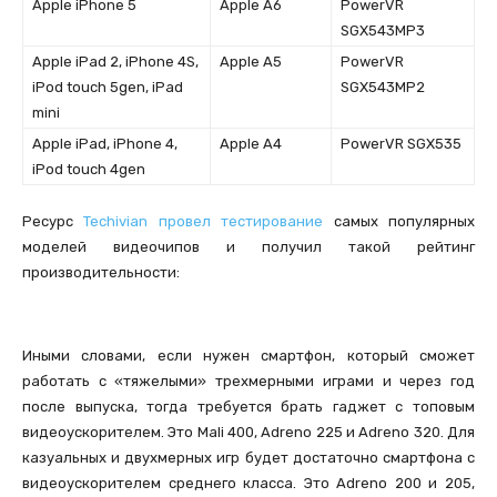
Apple iPhone 5
Apple A6
PowerVR
SGX543MP3
Apple iPad 2, iPhone 4S,
Apple A5
PowerVR
iPod touch 5gen, iPad
SGX543MP2
mini
Apple iPad, iPhone 4,
Apple A4
PowerVR SGX535
iPod touch 4gen
Ресурс
Techivian провел тестирование
самых популярных
моделей видеочипов и получил такой рейтинг
производительности:
Иными словами, если нужен смартфон, который сможет
работать с «тяжелыми» трехмерными играми и через год
после выпуска, тогда требуется брать гаджет с топовым
видеоускорителем. Это Mali 400, Adreno 225 и Adreno 320. Для
казуальных и двухмерных игр будет достаточно смартфона с
видеоускорителем среднего класса. Это Adreno 200 и 205,