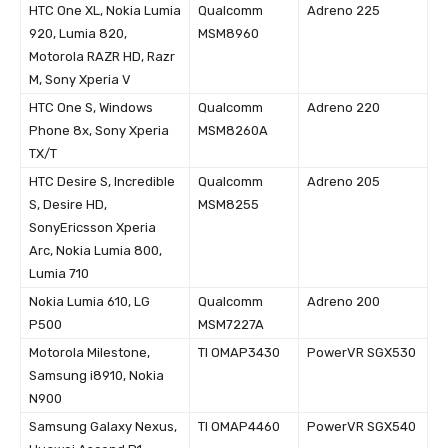
HTC One XL, Nokia Lumia
Qualcomm
Adreno 225
920, Lumia 820,
MSM8960
Motorola RAZR HD, Razr
M, Sony Xperia V
HTC One S, Windows
Qualcomm
Adreno 220
Phone 8x, Sony Xperia
MSM8260A
TX/T
HTC Desire S, Incredible
Qualcomm
Adreno 205
S, Desire HD,
MSM8255
SonyEricsson Xperia
Arc, Nokia Lumia 800,
Lumia 710
Nokia Lumia 610, LG
Qualcomm
Adreno 200
P500
MSM7227A
Motorola Milestone,
TI OMAP3430
PowerVR SGX530
Samsung i8910, Nokia
N900
Samsung Galaxy Nexus,
TI OMAP4460
PowerVR SGX540