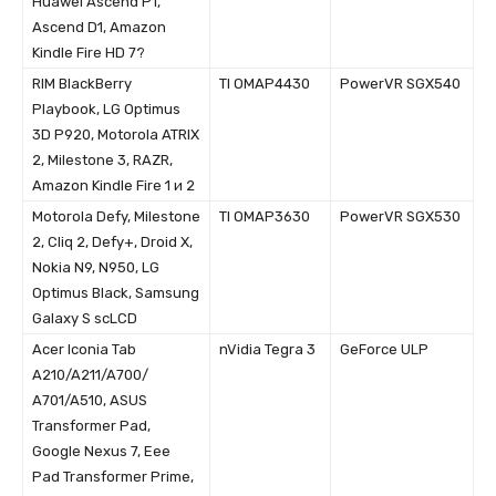
Huawei Ascend P1,
Ascend D1, Amazon
Kindle Fire HD 7?
RIM BlackBerry
TI OMAP4430
PowerVR SGX540
Playbook, LG Optimus
3D P920, Motorola ATRIX
2, Milestone 3, RAZR,
Amazon Kindle Fire 1 и 2
Motorola Defy, Milestone
TI OMAP3630
PowerVR SGX530
2, Cliq 2, Defy+, Droid X,
Nokia N9, N950, LG
Optimus Black, Samsung
Galaxy S scLCD
Acer Iconia Tab
nVidia Tegra 3
GeForce ULP
A210/A211/A700/
A701/A510, ASUS
Transformer Pad,
Google Nexus 7, Eee
Pad Transformer Prime,