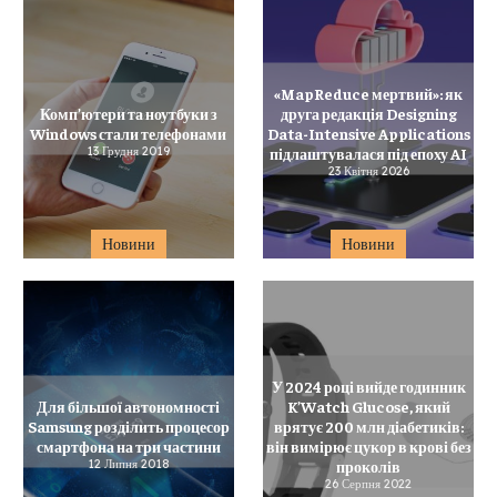
«MapReduce мертвий»: як
Комп’ютери та ноутбуки з
друга редакція Designing
Windows стали телефонами
Data-Intensive Applications
13 Грудня 2019
підлаштувалася під епоху AI
23 Квітня 2026
Новини
Новини
У 2024 році вийде годинник
Для більшої автономності
K’Watch Glucose, який
Samsung розділить процесор
врятує 200 млн діабетиків:
смартфона на три частини
він вимірює цукор в крові без
12 Липня 2018
проколів
26 Серпня 2022