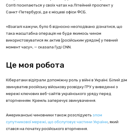
Conti посилаються у своїх чатах на Літейний проспект у
Санкт-Петербурзі, де є місцеві офіси ФСБ.
«Взагалі кажучи, було б відносно несподівано дізнатися, що
така масштабна операція не буде якимось чином
використовуватися як актив [російським урядом] у певний
момент часу», — сказала Гуді CNN.
Це моя робота
Кібератаки відіграли допоміжну роль у війні в Україні. Білий дім
звинуватив російську військову розвідку ГРУ у виведенні з
мережі ключових веб-сайтів українського уряду перед
вторгненням. Кремль заперечує звинувачення.
Американські чиновники також розслідують
злом
супутникової мережі, що обслуговує частини України
, який
стався на початку російського вторгнення.