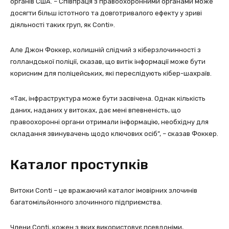
органів США. – Співпраця з правоохоронними органами може
досягти більш істотного та довготривалого ефекту у зриві
діяльності таких груп, як Conti».
Але Джон Фоккер, колишній слідчий з кіберзлочинності з
голландської поліції, сказав, що витік інформації може бути
корисним для поліцейських, які переслідують кібер-шахраїв.
«Так, інфраструктура може бути засвічена. Однак кількість
даних, наданих у витоках, дає мені впевненість, що
правоохоронні органи отримали інформацію, необхідну для
складання звинувачень щодо ключових осіб”, – сказав Фоккер.
Каталог проступків
Витоки Conti – це вражаючий каталог імовірних злочинів
багатомільйонного злочинного підприємства.
Члени Conti, кожен з яких використовує псевдоніми,