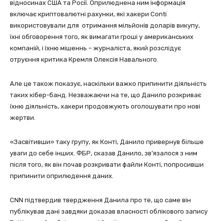
відносинах США та Росії. Оприлюднена ним інформація
включає криптовалютні рахунки, які хакери Conti
використовували для отримання мільйонів доларів викупу,
їхні обговорення того, як вимагати гроші у американських
компаній, і їхню мішеннь – журналіста, який розслідує
отруєння критика Кремля Олексія Навального.
Але це також показує, наскільки важко припинити діяльність
таких кібер-банд. Незважаючи на те, що Данило розкриває
їхню діяльність, хакери продовжують оголошувати про нові
жертви.
«Засвітивши» таку групу, як Конті, Данило привернув більше
уваги до себе інших. ФБР, сказав Данило, зв’язалося з ним
після того, як він почав розкривати файли Конті, попросивши
припинити оприлюдення даних.
CNN підтвердив твердження Данила про те, що саме він
публікував дані завдяки доказав власності облікового запису