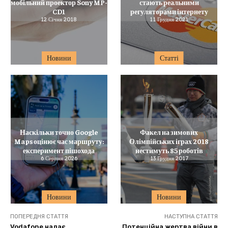
мобільний проектор Sony MP-
стають реальними
CD1
регуляторами інтернету
12 Січня 2018
11 Грудня 2021
Новини
Статті
Наскільки точно Google
Факел на зимових
Maps оцінює час маршруту:
Олімпійських іграх 2018
експеримент пішохода
нестимуть 85 роботів
6 Серпня 2026
13 Грудня 2017
Новини
Новини
ПОПЕРЕДНЯ СТАТТЯ
НАСТУПНА СТАТТЯ
Vodafone надає
Потенційна жертва війни в