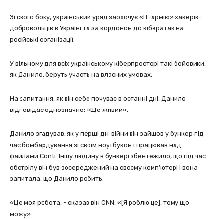
Зі свого боку, український уряд заохочує «ІТ-армію» хакерів-
добровольців в Україні та за кордоном до кібератак на
російські організації.
У вільному для всіх українському кіберпросторі такі бойовики,
як Данило, беруть участь на власних умовах.
На запитання, як він себе почуває в останні дні, Данило
відповідає однозначно: «Ще живий».
Данило згадував, як у перші дні війни він зайшов у бункер під
час бомбардування зі своїм ноутбуком і працював над
файлами Conti. Іншу людину в бункері збентежило, що під час
обстрілу він був зосереджений на своєму комп’ютері і вона
запитала, що Данило робить.
«Це моя робота, – сказав він CNN. «[Я роблю це], тому що
можу».