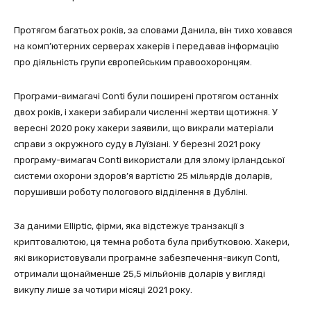
Протягом багатьох років, за словами Данила, він тихо ховався
на комп’ютерних серверах хакерів і передавав інформацію
про діяльність групи європейським правоохоронцям.
Програми-вимагачі Conti були поширені протягом останніх
двох років, і хакери забирали численні жертви щотижня. У
вересні 2020 року хакери заявили, що викрали матеріали
справи з окружного суду в Луїзіані. У березні 2021 року
програму-вимагач Conti використали для злому ірландської
системи охорони здоров’я вартістю 25 мільярдів доларів,
порушивши роботу пологового відділення в Дубліні.
За даними Elliptic, фірми, яка відстежує транзакції з
криптовалютою, ця темна робота була прибутковою. Хакери,
які використовували програмне забезпечення-викуп Conti,
отримали щонайменше 25,5 мільйонів доларів у вигляді
викупу лише за чотири місяці 2021 року.