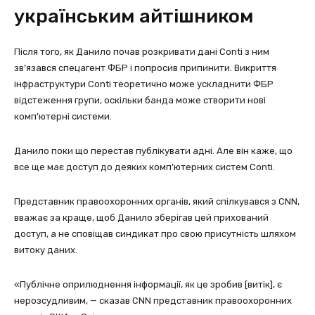
українським айтішником
Після того, як Данило почав розкривати дані Conti з ним
зв’язався спецагент ФБР і попросив припинити. Викриття
інфраструктури Conti теоретично може ускладнити ФБР
відстеження групи, оскільки банда може створити нові
комп’ютерні системи.
Данило поки що перестав публікувати адні. Але він каже, що
все ще має доступ до деяких комп’ютерних систем Conti.
Представник правоохоронних органів, який спілкувався з CNN,
вважає за краще, щоб Данило зберігав цей прихований
доступ, а не сповіщав синдикат про свою присутність шляхом
витоку даних.
«Публічне оприлюднення інформації, як це зробив [витік], є
нерозсудливим, — сказав CNN представник правоохоронних