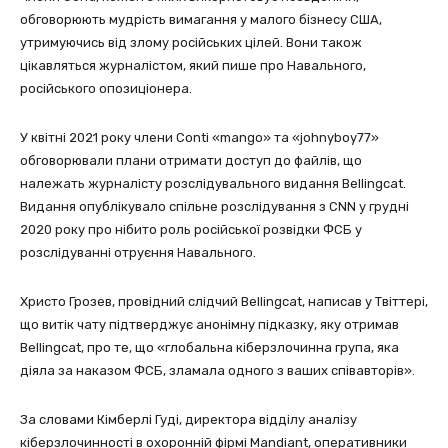
обговорюють мудрість вимагання у малого бізнесу США,
утримуючись від злому російських цілей. Вони також
цікавляться журналістом, який пише про Навального,
російського опозиціонера.
У квітні 2021 року члени Conti «mango» та «johnyboy77»
обговорювали плани отримати доступ до файлів, що
належать журналісту розслідувального видання Bellingcat.
Видання опублікувало спільне розслідування з CNN у грудні
2020 року про нібито роль російської розвідки ФСБ у
розслідуванні отруєння Навального.
Христо Грозев, провідний слідчий Bellingcat, написав у Твіттері,
що витік чату підтверджує анонімну підказку, яку отримав
Bellingcat, про те, що «глобальна кіберзлочинна група, яка
діяла за наказом ФСБ, зламала одного з ваших співавторів».
За словами Кімберлі Гуді, директора відділу аналізу
кіберзлочинності в охоронній фірмі Mandiant, оперативники