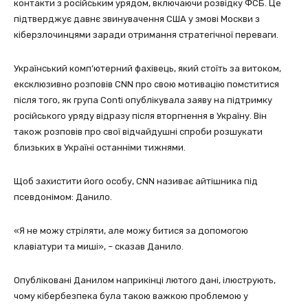
контакти з російським урядом, включаючи розвідку ФСБ. Це
підтверджує давнє звинувачення США у змові Москви з
кіберзлочинцями заради отримання стратегічної переваги.
Український комп’ютерний фахівець, який стоїть за витоком,
ексклюзивно розповів CNN про свою мотивацію помститися
після того, як група Conti опублікувала заяву на підтримку
російського уряду відразу після вторгнення в Україну. Він
також розповів про свої відчайдушні спроби розшукати
близьких в Україні останніми тижнями.
Щоб захистити його особу, CNN називає айтішника під
псевдонімом: Данило.
«Я не можу стріляти, але можу битися за допомогою
клавіатури та миші», – сказав Данило.
Опубліковані Данилом наприкінці лютого дані, ілюструють,
чому кібербезпека була такою важкою проблемою у