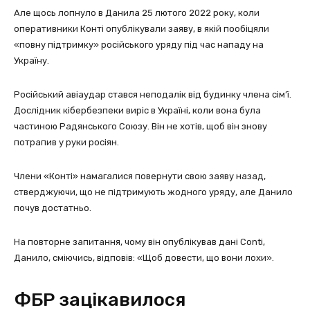
Але щось лопнуло в Данила 25 лютого 2022 року, коли
оперативники Конті опублікували заяву, в якій пообіцяли
«повну підтримку» російського уряду під час нападу на
Україну.
Російський авіаудар стався неподалік від будинку члена сім’ї.
Дослідник кібербезпеки виріс в Україні, коли вона була
частиною Радянського Союзу. Він не хотів, щоб він знову
потрапив у руки росіян.
Члени «Конті» намагалися повернути свою заяву назад,
стверджуючи, що не підтримують жодного уряду, але Данило
почув достатньо.
На повторне запитання, чому він опублікував дані Conti,
Данило, сміючись, відповів: «Щоб довести, що вони лохи».
ФБР зацікавилося