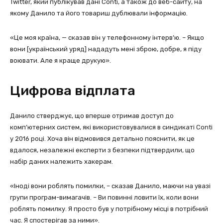
Twitter, який публікував дані Conti, а також до веб-сайту, на
якому Данило та його товариш дублювали інформацію.
«Це моя країна, — сказав він у телефонному інтерв’ю. – Якщо
вони [український уряд] нададуть мені зброю, добре, я піду
воювати. Але я краще друкую».
Цифрова відплата
Данило стверджує, що вперше отримав доступ до
комп’ютерних систем, які використовувалися в синдикаті Conti
у 2016 році. Хоча він відмовився детально пояснити, як це
вдалося, незалежні експерти з безпеки підтвердили, що
набір даних належить хакерам.
«Іноді вони роблять помилки, – сказав Данило, маючи на увазі
групи програм-вимагачів. – Ви повинні ловити їх, коли вони
роблять помилку. Я просто був у потрібному місці в потрібний
час. Я спостерігав за ними».