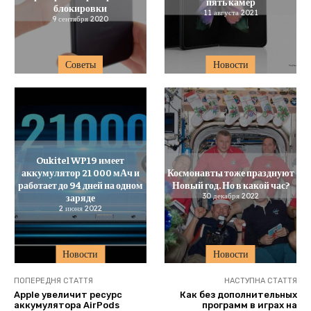
пять камер
блокировки
11 августа 2021
9 сентября 2020
Советы
Новости
Oukitel WP19 имеет
аккумулятор 21 000 мАч и
Космонавты тоже празднуют
работает до 94 дней на одном
Новый год. Но в какой час?
заряде
30 декабря 2022
2 июня 2022
Новости
Новости
ПОПЕРЕДНЯ СТАТТЯ
НАСТУПНА СТАТТЯ
Apple увеличит ресурс
Как без дополнительных
аккумулятора AirPods
программ в играх на