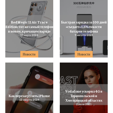
RedMagic 11 Air Trace
Быстрая зарядка за 100 дней
Edition: тот же самый телефон
«съедает» 1,6% емкости
в новом, кричащем наряде
батареи телефона
17 марта 2026
9 августа 2023
Новости
Новости
Vodafone ускорил 4G в
Как перезагрузить iPhone
Тернопольской и
12 августа 2024
Хмельницкой областях
2 июля 2021