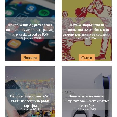
Приложение AppStreamer
Похоже, пары начали
позволяет уменьшить размер
использовать чат-боты как
игр на Android до 85%
замену реальных отношений
10 февраля 2020
27 июня 2026
Новости
Статьи
Сколько будет стоить 5G:
Sony запускает новую
стали известны первые
PlayStation 5 – чего ждать в
тарифы
сентябре
2 апреля 2019
24 июля 2023