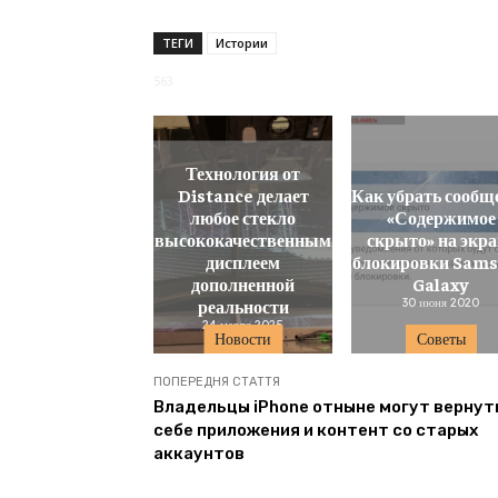
ТЕГИ
Истории
563
Технология от
Distance делает
Как убрать сообщ
любое стекло
«Содержимое
высококачественным
скрыто» на экра
дисплеем
блокировки Sam
дополненной
Galaxy
реальности
30 июня 2020
24 марта 2025
Новости
Советы
ПОПЕРЕДНЯ СТАТТЯ
Владельцы iPhone отныне могут вернут
себе приложения и контент со старых
аккаунтов