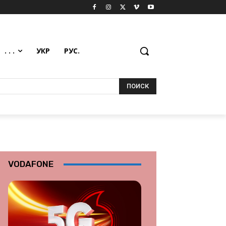
. . .
УКР
РУС.
ПОИСК
VODAFONE