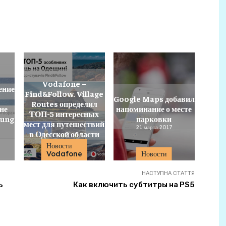
Vodafone –
ение
Find&Follow. Village
Google Maps добавил
Routes определил
не
напоминание о месте
ТОП-5 интересных
sung
парковки
мест для путешествий
21 марта 2017
в Одесской области
11 июня 2021
Новости
Vodafone
Новости
НАСТУПНА СТАТТЯ
ь
Как включить субтитры на PS5