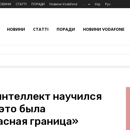
ОВИНИ
СТАТТІ
ПОРАДИ
Новини Vodafone
. . .
Укр
Рус.
НОВИНИ
СТАТТІ
ПОРАДИ
НОВИНИ VODAFONE
нтеллект научился
это была
асная граница»