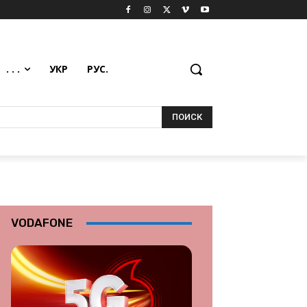
. . .
УКР
РУС.
ПОИСК
VODAFONE