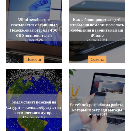
Windows быстро
Как заблокировать людей,
скатывается с вершины?
чтобы они не могли посылать
Похоже, она потеряла 400
сообщения и звонить на ваш
000 пользователей
iPhone
1 июля 2025
24 июня 2024
Новости
Советы
Земля станет похожей на
Facebook разработал робота,
Сатурн — кольца образуют из
который врет ради выгоды
космического мусора
16 июня 2017
17 ноября 2021