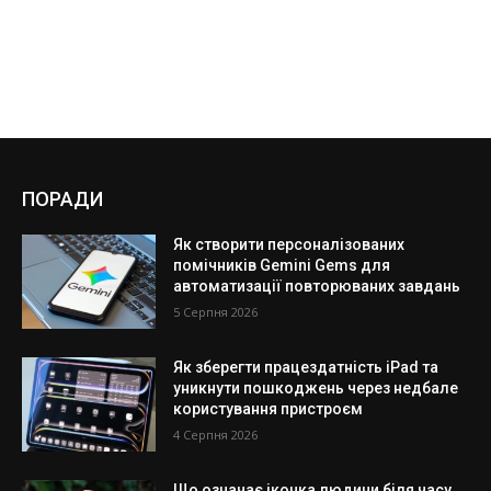
ПОРАДИ
Як створити персоналізованих
помічників Gemini Gems для
автоматизації повторюваних завдань
5 Серпня 2026
Як зберегти працездатність iPad та
уникнути пошкоджень через недбале
користування пристроєм
4 Серпня 2026
Що означає іконка людини біля часу