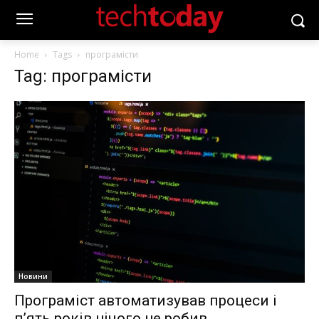
Home
Tags
програмісти
Tag: програмісти
Новини
Програміст автоматизував процеси і
п’ять років нічого не робив