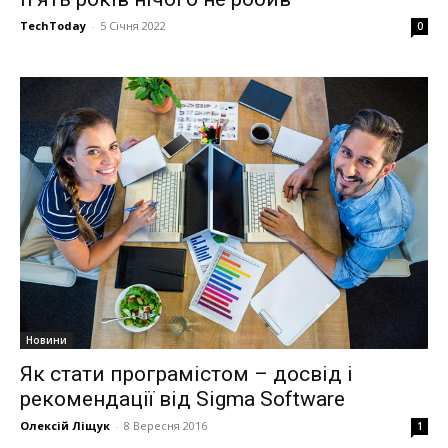
TechToday
-
5 Січня 2022
0
Новини
Як стати програмістом – досвід і
рекомендації від Sigma Software
Олексій Ліщук
-
8 Вересня 2016
1