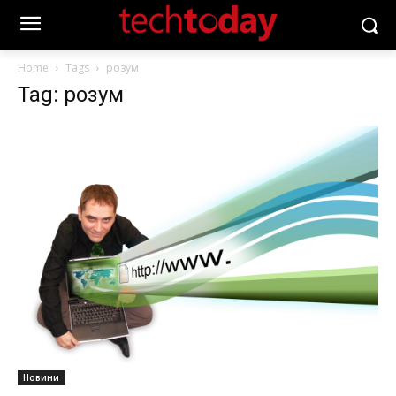
Home
Tags
розум
Tag: розум
Новини