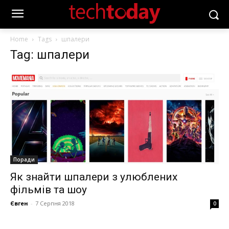
Home
Tags
шпалери
Tag: шпалери
Поради
Як знайти шпалери з улюблених
фільмів та шоу
Євген
-
7 Серпня 2018
0