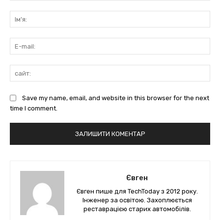
коментарі:
Ім'
E-
mai
сай
Save my name, email, and website in this browser for the next
time I comment.
Євген
Євген пише для TechToday з 2012 року.
Інженер за освітою. Захоплюється
реставрацією старих автомобілів.