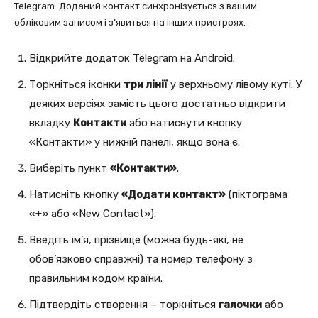
Telegram. Доданий контакт синхронізується з вашим
обліковим записом і з’явиться на інших пристроях.
Відкрийте додаток Telegram на Android.
Торкніться іконки
три лінії
у верхньому лівому куті. У
деяких версіях замість цього достатньо відкрити
вкладку
Контакти
або натиснути кнопку
«Контакти» у нижній панелі, якщо вона є.
Виберіть пункт
«Контакти»
.
Натисніть кнопку
«Додати контакт»
(піктограма
«+» або «New Contact»).
Введіть ім’я, прізвище (можна будь-які, не
обов’язково справжні) та номер телефону з
правильним кодом країни.
Підтвердіть створення – торкніться
галочки
або