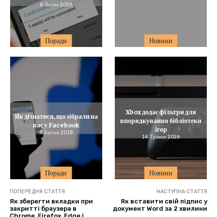
6 Липня 2026
Поради
Новини
Xbox додає фільтри для
Як дізнатися, що зібрали на
впорядкування бібліотеки
вас у Facebook
ігор
5 Квітня 2018
14 Травня 2026
Поради
Новини
ПОПЕРЕДНЯ СТАТТЯ
НАСТУПНА СТАТТЯ
Як зберегти вкладки при
Як вставити свій підпис у
закритті браузера в
документ Word за 2 хвилини
Chrome, Firefox, Edge і