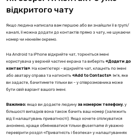
відкритого чату
Якщо людина написала вам першою або ви знайшли її в групі/
каналі, її можна додати до контактів прямо з чату, не шукаючи
номер чи нікнейм окремо.
На Android та iPhone відкрийте чат, торкніться імені
користувача у верхній частині екрана та виберіть
«Додати до
контактів»
. На комп’ютері – відкрийте чат, клацніть по імені
або аватару справа та натисніть
«Add to Contacts»
. Ім’я, яке
ви задасте, бачитимете тільки ви – у співрозмовника може
бути свій варіант вашого імені.
Важливо:
якщо ви додаєте людину
за номером телефону
, у
більшості випадків вона також бачить ваш номер (залежить
від її налаштувань приватності). Якщо хочете спілкуватися
анонімно, краще обмінюватися тільки @username й уважно
перевірити розділ «Приватність і безпека» у налаштуваннях