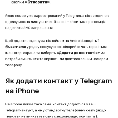
кнопки
«Створити»
.
Якщо номер уже зареєстрований у Telegram, з цією людиною
одразу можна листуватися. Якщо ні – з’явиться пропозиція
надіслати SMS‑запрошення.
Щоб додати людину за нікнеймом на Android, введіть її
@username
у рядку пошуку вгорі, відкрийте чат, торкніться
імені вгорі екрана та виберіть
«Додати до контактів»
. За
потреби змініть ім’я та вирішіть, чи ділитися вашим номером
телефону.
Як додати контакт у Telegram
на iPhone
На iPhone логіка така сама: контакт додається у ваш
Telegram‑акаунт, а не у стандартну телефонну книгу (якщо
тільки ви не вмикаєте повну синхронізацію контактів).