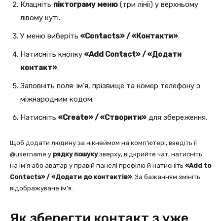
Клацніть
піктограму меню
(три лінії) у верхньому
лівому куті.
У меню виберіть
«Contacts» / «Контакти»
.
Натисніть кнопку
«Add Contact» / «Додати
контакт»
.
Заповніть поля: ім’я, прізвище та номер телефону з
міжнародним кодом.
Натисніть
«Create» / «Створити»
для збереження.
Щоб додати людину за нікнеймом на комп’ютері, введіть її
@username у
рядку пошуку
зверху, відкрийте чат, натисніть
на ім’я або аватар у правій панелі профілю й натисніть
«Add to
Contacts» / «Додати до контактів»
. За бажанням змініть
відображуване ім’я.
Як зберегти контакт з уже