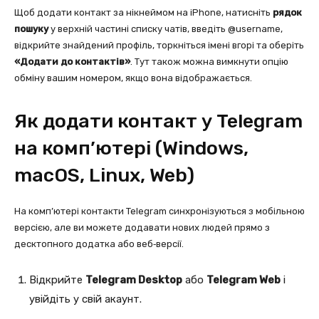
Щоб додати контакт за нікнеймом на iPhone, натисніть
рядок
пошуку
у верхній частині списку чатів, введіть @username,
відкрийте знайдений профіль, торкніться імені вгорі та оберіть
«Додати до контактів»
. Тут також можна вимкнути опцію
обміну вашим номером, якщо вона відображається.
Як додати контакт у Telegram
на комп’ютері (Windows,
macOS, Linux, Web)
На комп’ютері контакти Telegram синхронізуються з мобільною
версією, але ви можете додавати нових людей прямо з
десктопного додатка або веб‑версії.
Відкрийте
Telegram Desktop
або
Telegram Web
і
увійдіть у свій акаунт.