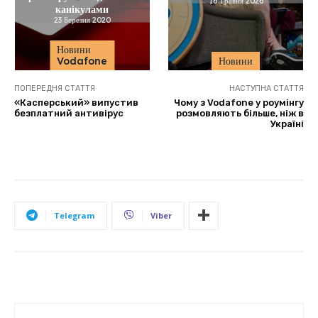
16 Травня 2026
канікулами
23 Березня 2020
Новини
Vodafone
Новини
ПОПЕРЕДНЯ СТАТТЯ
НАСТУПНА СТАТТЯ
«Касперський» випустив
Чому з Vodafone у роумінгу
безплатний антивірус
розмовляють більше, ніж в
Україні
Telegram
Viber