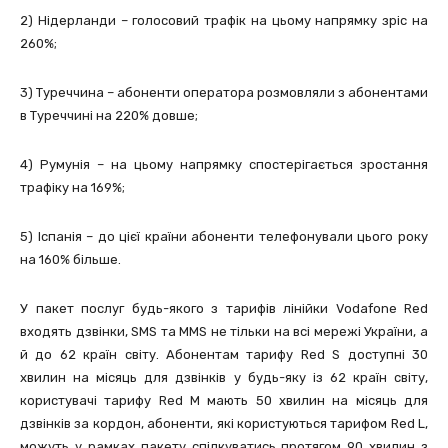
2) Нідерланди – голосовий трафік на цьому напрямку зріс на
260%;
3) Туреччина – абоненти оператора розмовляли з абонентами
в Туреччині на 220% довше;
4) Румунія – на цьому напрямку спостерігається зростання
трафіку на 169%;
5) Іспанія – до цієї країни абоненти телефонували цього року
на 160% більше.
У пакет послуг будь-якого з тарифів лінійки Vodafone Red
входять дзвінки, SMS та MMS не тільки на всі мережі України, а
й до 62 країн світу. Абонентам тарифу Red S доступні 30
хвилин на місяць для дзвінків у будь-яку із 62 країн світу,
користувачі тарифу Red M мають 50 хвилин на місяць для
дзвінків за кордон, абоненти, які користуються тарифом Red L,
можуть у рамках пакету спілкуватись протягом 90 хвилин з