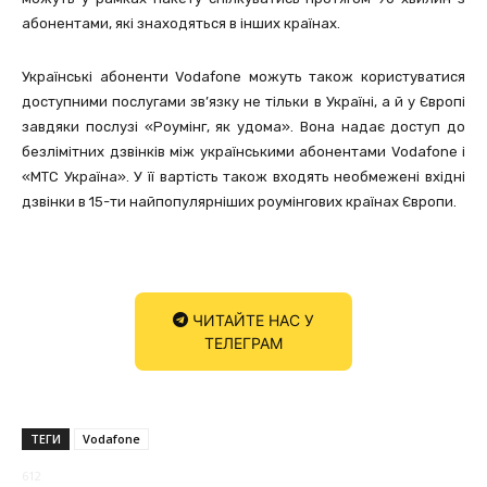
абонентами, які знаходяться в інших країнах.
Українські абоненти Vodafone можуть також користуватися
доступними послугами зв’язку не тільки в Україні, а й у Європі
завдяки послузі «Роумінг, як удома». Вона надає доступ до
безлімітних дзвінків між українськими абонентами Vodafone і
«МТС Україна». У її вартість також входять необмежені вхідні
дзвінки в 15-ти найпопулярніших роумінгових країнах Європи.
ЧИТАЙТЕ НАС У
ТЕЛЕГРАМ
ТЕГИ
Vodafone
612