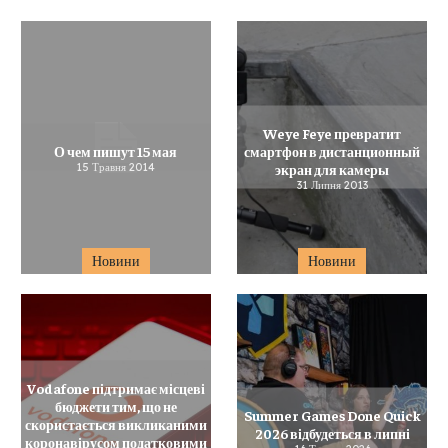
Weye Feye превратит
О чем пишут 15 мая
смартфон в дистанционный
15 Травня 2014
экран для камеры
31 Липня 2013
Новини
Новини
Vodafone підтримає місцеві
бюджети тим, що не
Summer Games Done Quick
скористається викликаними
2026 відбудеться в липні
коронавірусом податковими