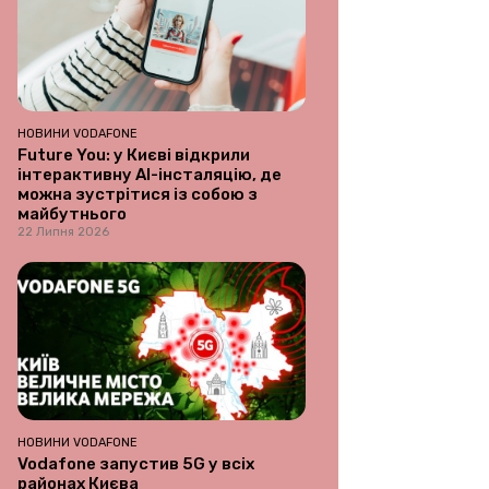
НОВИНИ VODAFONE
Future You: у Києві відкрили
інтерактивну AI-інсталяцію, де
можна зустрітися із собою з
майбутнього
22 Липня 2026
НОВИНИ VODAFONE
Vodafone запустив 5G у всіх
районах Києва