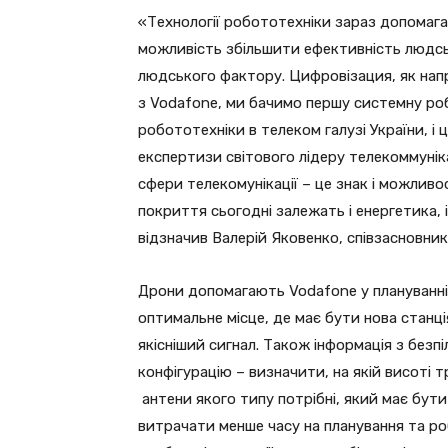
«Технології робототехніки зараз допомаг
можливість збільшити ефективність людсь
людського фактору. Цифровізация, як напря
з Vodafone, ми бачимо першу системну роб
робототехніки в телеком галузі України, 
експертизи світового лідеру телекоммунік
сфери телекомунікації – це знак і можливос
покриття сьогодні залежать і енергетика, 
відзначив Валерій Яковенко, співзасновни
Дрони допомагають Vodafone у плануванні
оптимальне місце, де має бути нова станці
якісніший сигнал. Також інформація з без
конфігурацію – визначити, на якій висоті 
антени якого типу потрібні, який має бут
витрачати менше часу на планування та ро