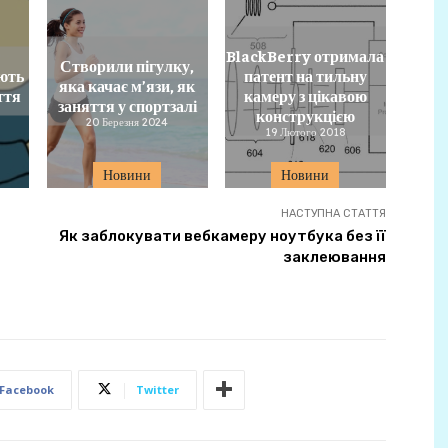
BlackBerry отримала
Створили пігулку,
ують
патент на тильну
яка качає м’язи, як
ття
камеру з цікавою
заняття у спортзалі
конструкцією
20 Березня 2024
19 Лютого 2018
Новини
Новини
НАСТУПНА СТАТТЯ
Як заблокувати вебкамеру ноутбука без її
заклеювання
Facebook
Twitter