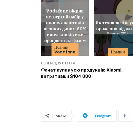
Vodafone вікрив
четвертий набір у
школу аналітиків
Як технології пс
великих даних. 80%
враження від жи
випускників вже
9 Жовтня 2014
працюють за фахом
19 Жовтня 2022
Новини
Vodafone
Новини
ПОПЕРЕДНЯ СТАТТЯ
Фанат купив усю продукцію Xiaomi,
витративши $104 880
Telegram
Share