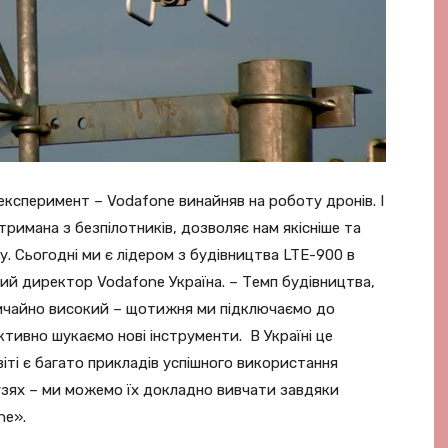
експеримент – Vodafone винайняв на роботу дронів. І
римана з безпілотників, дозволяє нам якісніше та
 Сьогодні ми є лідером з будівництва LTE-900 в
чний директор Vodafone Україна. – Темп будівництва,
вичайно високий – щотижня ми підключаємо до
активно шукаємо нові інструменти. В Україні це
світі є багато прикладів успішного використання
лузях – ми можемо їх докладно вивчати завдяки
ne».