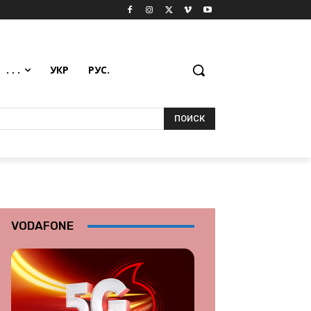
. . .
УКР
РУС.
ПОИСК
VODAFONE