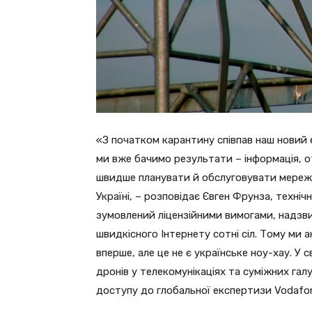
«З початком карантину співпав наш новий 
ми вже бачимо результати – інформація, от
швидше планувати й обслуговувати мережу.
Україні, – розповідає Євген Фрунза, техні
зумовлений ліцензійними вимогами, надз
швидкісного Інтернету сотні сіл. Тому ми 
вперше, але це не є українське ноу-хау. У 
дронів у телекомунікаціях та суміжних га
доступу до глобальної експертизи Vodafo