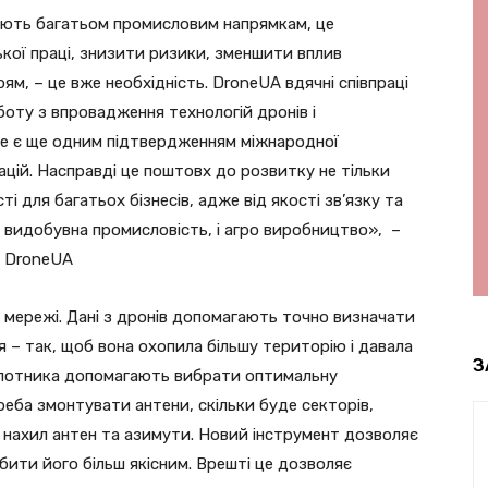
ають багатьом промисловим напрямкам, це
кої праці, знизити ризики, зменшити вплив
м, – це вже необхідність. DroneUA вдячні співпраці
оту з впровадження технологій дронів і
і це є ще одним підтвердженням міжнародної
ацій. Насправді це поштовх до розвитку не тільки
ті для багатьох бізнесів, адже від якості зв’язку та
і видобувна промисловість, і агро виробництво», –
к DroneUA
 мережі. Дані з дронів допомагають точно визначати
я – так, щоб вона охопила більшу територію і давала
З
пілотника допомагають вибрати оптимальну
треба змонтувати антени, скільки буде секторів,
и нахил антен та азимути. Новий інструмент дозволяє
бити його більш якісним. Врешті це дозволяє