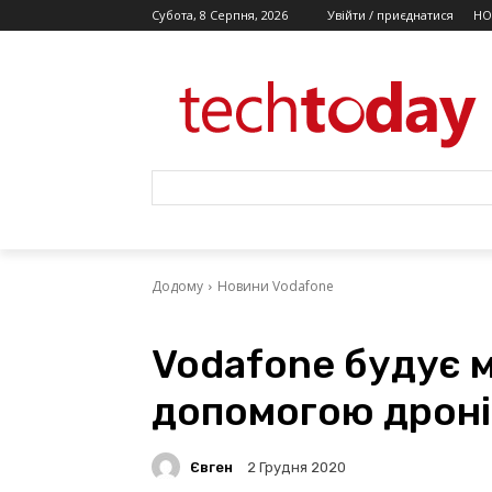
Субота, 8 Серпня, 2026
Увійти / приєднатися
НО
Додому
Новини Vodafone
Vodafone будує 
допомогою дроні
Євген
2 Грудня 2020