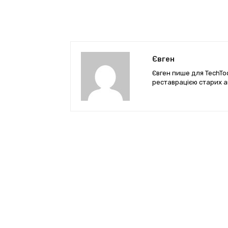
Євген
Євген пише для TechTod
реставрацією старих а