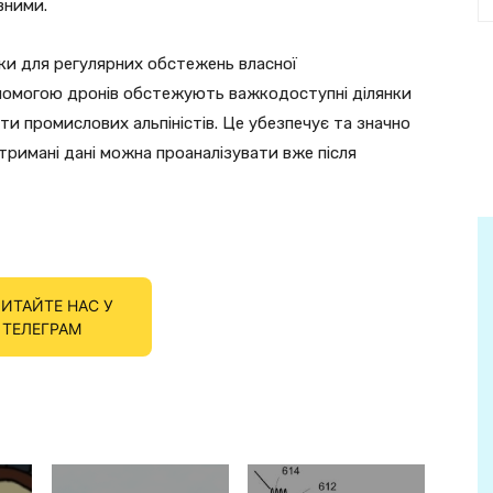
вними.
и для регулярних обстежень власної
опомогою дронів обстежують важкодоступні ділянки
ти промислових альпіністів. Це убезпечує та значно
римані дані можна проаналізувати вже після
ИТАЙТЕ НАС У
ТЕЛЕГРАМ