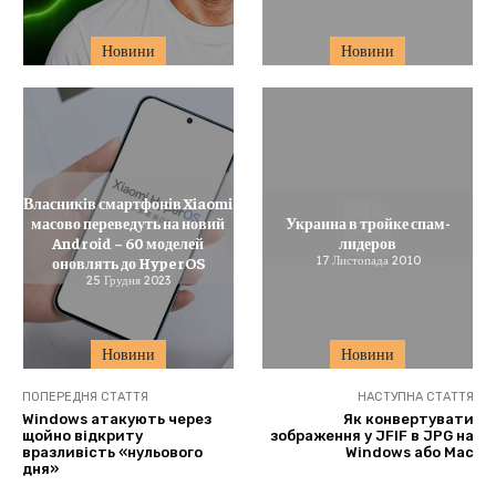
Новини
Новини
Власників смартфонів Xiaomi
масово переведуть на новий
Украина в тройке спам-
Android – 60 моделей
лидеров
оновлять до HyperOS
17 Листопада 2010
25 Грудня 2023
Новини
Новини
ПОПЕРЕДНЯ СТАТТЯ
НАСТУПНА СТАТТЯ
Windows атакують через
Як конвертувати
щойно відкриту
зображення у JFIF в JPG на
вразливість «нульового
Windows або Mac
дня»