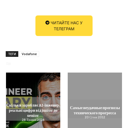
ЧИТАЙТЕ НАС У
ТЕЛЕГРАМ
ТЕГИ
Vodafone
720
Скільки заробляє AI-інженер:
Самые неудачные прогнозы
реальні цифри від junior до
технического прогресса
senior
20 Січня 2012
28 Травня 2026