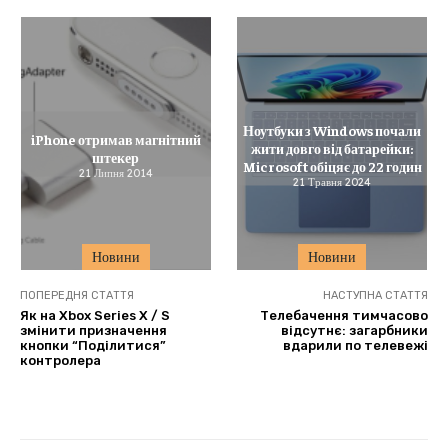
Ноутбуки з Windows почали
iPhone отримав магнітний
жити довго від батарейки:
штекер
Microsoft обіцяє до 22 годин
21 Липня 2014
21 Травня 2024
Новини
Новини
ПОПЕРЕДНЯ СТАТТЯ
НАСТУПНА СТАТТЯ
Як на Xbox Series X / S
Телебачення тимчасово
змінити призначення
відсутнє: загарбники
кнопки “Поділитися”
вдарили по телевежі
контролера