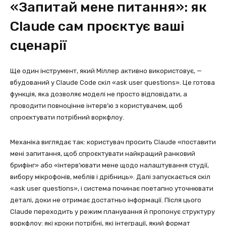
«Запитай мене питання»: як
Claude сам проєктує ваші
сценарії
Ще один інструмент, який Міллер активно використовує, —
вбудований у Claude Code скіл «ask user questions». Це готова
функція, яка дозволяє моделі не просто відповідати, а
проводити повноцінне інтерв’ю з користувачем, щоб
спроєктувати потрібний воркфлоу.
Механіка виглядає так: користувач просить Claude «поставити
мені запитання, щоб спроєктувати найкращий ранковий
брифінг» або «інтерв’ювати мене щодо налаштування студії,
вибору мікрофонів, меблів і дрібниць». Далі запускається скіл
«ask user questions», і система починає поетапно уточнювати
деталі, доки не отримає достатньо інформації. Після цього
Claude переходить у режим планування й пропонує структуру
воркфлоу: які кроки потрібні, які інтеграції, який формат