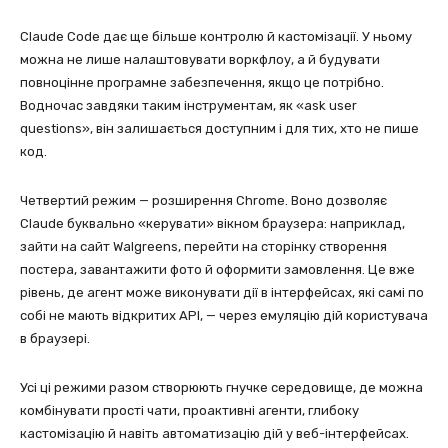
Claude Code дає ще більше контролю й кастомізації. У ньому
можна не лише налаштовувати воркфлоу, а й будувати
повноцінне програмне забезпечення, якщо це потрібно.
Водночас завдяки таким інструментам, як «ask user
questions», він залишається доступним і для тих, хто не пише
код.
Четвертий режим — розширення Chrome. Воно дозволяє
Claude буквально «керувати» вікном браузера: наприклад,
зайти на сайт Walgreens, перейти на сторінку створення
постера, завантажити фото й оформити замовлення. Це вже
рівень, де агент може виконувати дії в інтерфейсах, які самі по
собі не мають відкритих API, — через емуляцію дій користувача
в браузері.
Усі ці режими разом створюють гнучке середовище, де можна
комбінувати прості чати, проактивні агенти, глибоку
кастомізацію й навіть автоматизацію дій у веб-інтерфейсах.