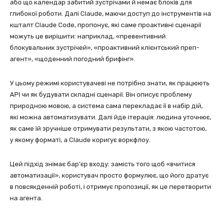
або що календар забитий зустрічами й немає блоків для
глибокої роботи. Далі Claude, маючи доступ до інструментів на
кшталт Claude Code, пропонує, які саме проактивні сценарії
можуть це вирішити: наприклад, «превентивний
блокувальник зустрічей», «проактивний клієнтський преп-
агент», «щоденний погодний брифінг».
У цьому режимі користувачеві не потрібно знати, як працюють
API чи як будувати складні сценарії. Він описує проблему
природною мовою, а система сама перекладає її в набір дій,
які можна автоматизувати. Далі йде ітерація: людина уточнює,
як саме їй зручніше отримувати результати, з якою частотою,
у якому форматі, а Claude коригує воркфлоу.
Цей підхід знімає бар’єр входу: замість того щоб «вчитися
автоматизації», користувач просто формулює, що його дратує
в повсякденній роботі, і отримує пропозиції, як це перетворити
на агента.