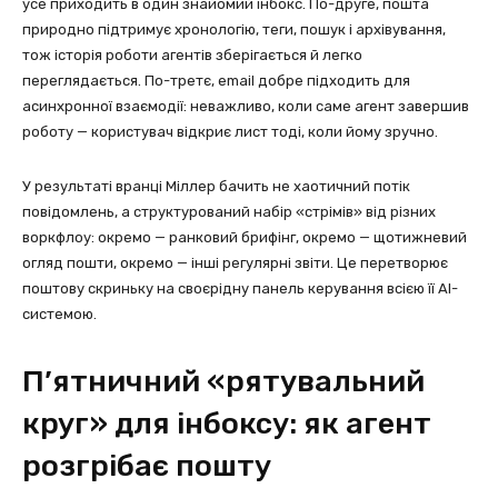
усе приходить в один знайомий інбокс. По-друге, пошта
природно підтримує хронологію, теги, пошук і архівування,
тож історія роботи агентів зберігається й легко
переглядається. По-третє, email добре підходить для
асинхронної взаємодії: неважливо, коли саме агент завершив
роботу — користувач відкриє лист тоді, коли йому зручно.
У результаті вранці Міллер бачить не хаотичний потік
повідомлень, а структурований набір «стрімів» від різних
воркфлоу: окремо — ранковий брифінг, окремо — щотижневий
огляд пошти, окремо — інші регулярні звіти. Це перетворює
поштову скриньку на своєрідну панель керування всією її AI-
системою.
П’ятничний «рятувальний
круг» для інбоксу: як агент
розгрібає пошту