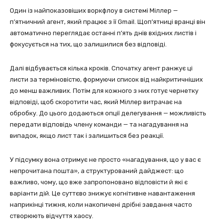
Один із найпоказовіших воркфлоу в системі Міллер —
п’ятничний агент, який працює з її Gmail. Щоп’ятниці вранці він
автоматично переглядає останні п’ять днів вхідних листів і
фокусується на тих, що залишилися без відповіді.
Далі відбувається кілька кроків. Спочатку агент ранжує ці
листи за терміновістю, формуючи список від найкритичніших
до менш важливих. Потім для кожного з них готує чернетку
відповіді, щоб скоротити час, який Міллер витрачає на
обробку. До цього додаються опції делегування — можливість
передати відповідь члену команди — та нагадування на
випадок, якщо лист так і залишиться без реакції.
У підсумку вона отримує не просто «нагадування, що у вас є
непрочитана пошта», а структурований дайджест: що
важливо, чому, що вже запропоновано відповісти й які є
варіанти дій. Це суттєво знижує когнітивне навантаження
наприкінці тижня, коли накопичені дрібні завдання часто
створюють відчуття хаосу.