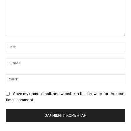
коментарі:
Ім'
E-
mai
сай
Save my name, email, and website in this browser for the next
time I comment.