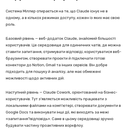
Система Міллер спирається на те, що Claude існує не в
одному, а в кількох режимах доступу, кожен із яких має свою
роль.
Базовий рівень — веб-додаток Claude, знайомий більшості
користувачів. Це середовище для одиничних чатів, де можна
ставити запитання, отримувати відповіді, користуватися веб-
браузингом, створювати проєкти й підключати готові
конектори до Notion, Gmail та інших сервісів. Він добре
підходить для пошуку й аналізу, але має обмежені
можливості щодо активних дій.
Наступний рівень — Claude Cowork, орієнтований на бізнес-
користувачів. Тут з’являється можливість працювати з
локальними файлами на комп’ютері, створювати документи в
Google Docs та виконувати інші дії, які виходять за межі
«запитання?відповідь». Саме в цьому середовищі зручно
будувати частину проактивних воркфлоу.