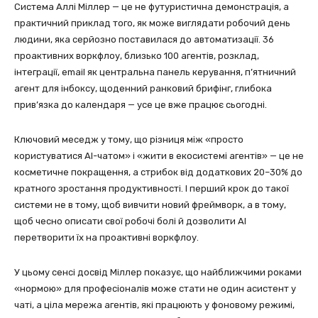
Система Аллі Міллер — це не футуристична демонстрація, а
практичний приклад того, як може виглядати робочий день
людини, яка серйозно поставилася до автоматизації. 36
проактивних воркфлоу, близько 100 агентів, розклад,
інтеграції, email як центральна панель керування, п’ятничний
агент для інбоксу, щоденний ранковий брифінг, глибока
прив’язка до календаря — усе це вже працює сьогодні.
Ключовий меседж у тому, що різниця між «просто
користуватися AI-чатом» і «жити в екосистемі агентів» — це не
косметичне покращення, а стрибок від додаткових 20–30% до
кратного зростання продуктивності. І перший крок до такої
системи не в тому, щоб вивчити новий фреймворк, а в тому,
щоб чесно описати свої робочі болі й дозволити AI
перетворити їх на проактивні воркфлоу.
У цьому сенсі досвід Міллер показує, що найближчими роками
«нормою» для професіоналів може стати не один асистент у
чаті, а ціла мережа агентів, які працюють у фоновому режимі,