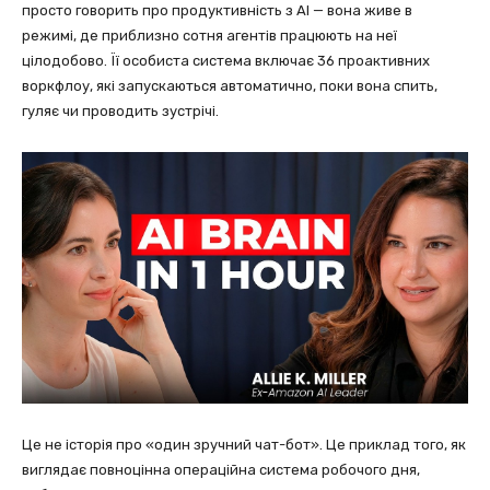
просто говорить про продуктивність з AI — вона живе в
режимі, де приблизно сотня агентів працюють на неї
цілодобово. Її особиста система включає 36 проактивних
воркфлоу, які запускаються автоматично, поки вона спить,
гуляє чи проводить зустрічі.
Це не історія про «один зручний чат-бот». Це приклад того, як
виглядає повноцінна операційна система робочого дня,