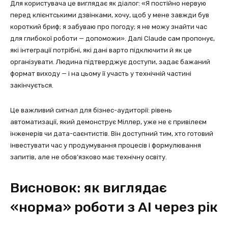
Для користувача це виглядає як діалог: «Я постійно нервую
перед клієнтськими дзвінками, хочу, щоб у мене завжди був
короткий бриф; я забуваю про погоду; я не можу знайти час
для глибокої роботи — допоможи». Далі Claude сам пропонує,
які інтеграції потрібні, які дані варто підключити й як це
організувати. Людина підтверджує доступи, задає бажаний
формат виходу — і на цьому її участь у технічній частині
закінчується.
Це важливий сигнал для бізнес-аудиторії: рівень
автоматизації, який демонструє Міллер, уже не є привілеєм
інженерів чи дата-саєнтистів. Він доступний тим, хто готовий
інвестувати час у продумування процесів і формулювання
запитів, але не обов’язково має технічну освіту.
Висновок: як виглядає
«норма» роботи з AI через рік