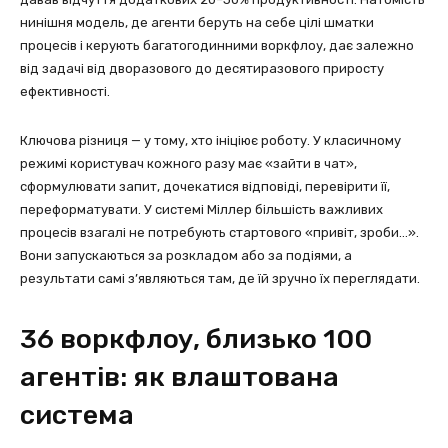
нинішня модель, де агенти беруть на себе цілі шматки
процесів і керують багатогодинними воркфлоу, дає залежно
від задачі від дворазового до десятиразового приросту
ефективності.
Ключова різниця — у тому, хто ініціює роботу. У класичному
режимі користувач кожного разу має «зайти в чат»,
сформулювати запит, дочекатися відповіді, перевірити її,
переформатувати. У системі Міллер більшість важливих
процесів взагалі не потребують стартового «привіт, зроби…».
Вони запускаються за розкладом або за подіями, а
результати самі з’являються там, де їй зручно їх переглядати.
36 воркфлоу, близько 100
агентів: як влаштована
система