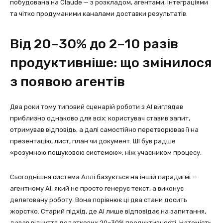
побудована на Claude — з розкладом, агентами, інтеграціями
та чітко продуманими каналами доставки результатів.
Від 20–30% до 2–10 разів
продуктивніше: що змінилося
з появою агентів
Два роки тому типовий сценарій роботи з AI виглядав
приблизно однаково для всіх: користувач ставив запит,
отримував відповідь, а далі самостійно перетворював її на
презентацію, лист, план чи документ. ШІ був радше
«розумною пошуковою системою», ніж учасником процесу.
Сьогоднішня система Аллі базується на іншій парадигмі —
агентному AI, який не просто генерує текст, а виконує
делеговану роботу. Вона порівнює ці два стани досить
жорстко. Старий підхід, де AI лише відповідає на запитання,
давав відчуття додаткових 20–30% продуктивності. Натомість