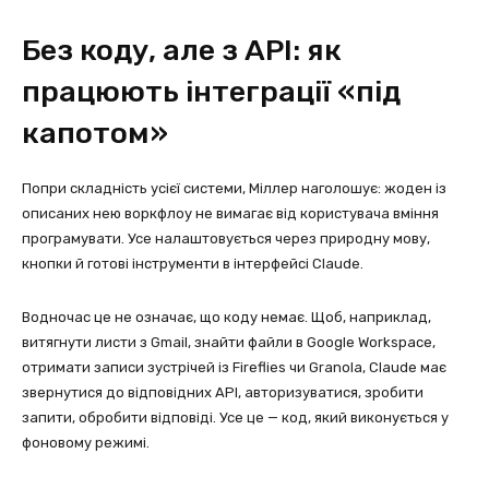
Без коду, але з API: як
працюють інтеграції «під
капотом»
Попри складність усієї системи, Міллер наголошує: жоден із
описаних нею воркфлоу не вимагає від користувача вміння
програмувати. Усе налаштовується через природну мову,
кнопки й готові інструменти в інтерфейсі Claude.
Водночас це не означає, що коду немає. Щоб, наприклад,
витягнути листи з Gmail, знайти файли в Google Workspace,
отримати записи зустрічей із Fireflies чи Granola, Claude має
звернутися до відповідних API, авторизуватися, зробити
запити, обробити відповіді. Усе це — код, який виконується у
фоновому режимі.