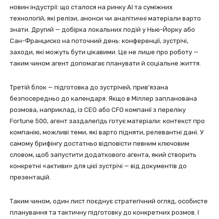
новин індустрії: що сталося на ринку AI та суміжних
технологій, які релізи, анонси чи аналітичні матеріали варто
знати. Другий — добірка локальних подій у Нью-Йорку або
Сан-Франциско на поточний день: конференції, зустрічі,
заходи, які можуть бути цікавими. Це не лише про роботу —
таким чином агент допомагає планувати й соціальне життя.
Третій блок — підготовка до зустрічей, прив’язана
безпосередньо до календаря. Якщо в Міллер запланована
розмова, наприклад, із CEO або CFO компанії з переліку
Fortune 500, агент заздалегідь готує матеріали: контекст про
компанію, можливі теми, які варто підняти, релевантні дані. У
самому брифінгу достатньо відповісти певним ключовим
словом, щоб запустити додаткового агента, який створить
конкретні «активи» для цієї зустрічі — від документів до
презентацій.
Таким чином, один лист поєднує стратегічний огляд, особисте
планування та тактичну підготовку до конкретних розмов. І