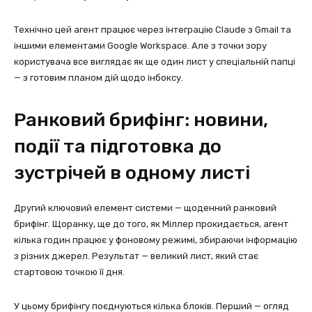
Технічно цей агент працює через інтеграцію Claude з Gmail та
іншими елементами Google Workspace. Але з точки зору
користувача все виглядає як ще один лист у спеціальній папці
— з готовим планом дій щодо інбоксу.
Ранковий брифінг: новини,
події та підготовка до
зустрічей в одному листі
Другий ключовий елемент системи — щоденний ранковий
брифінг. Щоранку, ще до того, як Міллер прокидається, агент
кілька годин працює у фоновому режимі, збираючи інформацію
з різних джерел. Результат — великий лист, який стає
стартовою точкою її дня.
У цьому брифінгу поєднуються кілька блоків. Перший — огляд