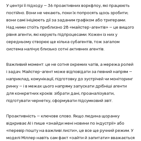
У центрі її підходу — 36 проактивних воркфлоу, які працюють
постійно. Вони не чекають, поки їх попросять щось зробити;
вони самі ініціюють дії за заданим графіком або тригерами.
Над ними стоїть приблизно 28 «майстер-агентів» — це вищого
рівня агенти, які керують підпроцесами. Кожен із них у
середньому створює ще кілька субагентів, тож загалом
система налічує близько сотні активних агентів.
Важливий момент: це не сотня окремих чатів, а мережа ролей
і задач. Майстер-агент може відповідати за певний напрям —
наприклад, комунікації, підготовку до зустрічей чи моніторинг
ринку — і в межах цього напряму запускати дрібніші агенти
для конкретних кроків: зібрати дані, проаналізувати,
підготувати чернетку, сформувати підсумковий звіт.
Проактивність — ключове слово. Якщо людина щоранку
відкриває AI і пише «знайди мені новини по індустрії» або
«перевір пошту на важливі листи», це все ще ручний режим. У
моделі Міллер навіть сам факт «зайти й запитати» вважається