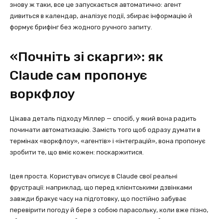
знову ж таки, все це запускається автоматично: агент
дивиться в календар, аналізує події, збирає інформацію й
формує брифінг без жодного ручного запиту.
«Почніть зі скарги»: як
Claude сам пропонує
воркфлоу
Цікава деталь підходу Міллер — спосіб, у який вона радить
починати автоматизацію. Замість того щоб одразу думати в
термінах «воркфлоу», «агентів» і «інтеграцій», вона пропонує
зробити те, що вміє кожен: поскаржитися.
Ідея проста. Користувач описує в Claude свої реальні
фрустрації: наприклад, що перед клієнтськими дзвінками
завжди бракує часу на підготовку, що постійно забуває
перевірити погоду й бере з собою парасольку, коли вже пізно,