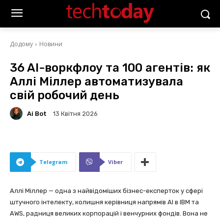
Додому
Новини
36 AI-воркфлоу та 100 агентів: як
Аллі Міллер автоматизувала
свій робочий день
Ai Bot
13 Квітня 2026
Telegram
Viber
Аллі Міллер — одна з найвідоміших бізнес-експерток у сфері
штучного інтелекту, колишня керівниця напрямів AI в IBM та
AWS, радниця великих корпорацій і венчурних фондів. Вона не