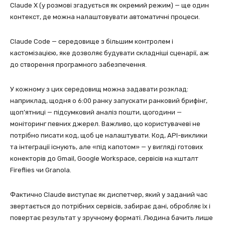
Claude X (у розмові згадується як окремий режим) — ще один
контекст, де можна налаштовувати автоматичні процеси.
Claude Code — середовище з більшим контролем і
кастомізацією, яке дозволяє будувати складніші сценарії, аж
до створення програмного забезпечення.
У кожному з цих середовищ можна задавати розклад:
наприклад, щодня о 6:00 ранку запускати ранковий брифінг,
щоп’ятниці — підсумковий аналіз пошти, щогодини —
моніторинг певних джерел. Важливо, що користувачеві не
потрібно писати код, щоб це налаштувати. Код, API-виклики
та інтеграції існують, але «під капотом» — у вигляді готових
конекторів до Gmail, Google Workspace, сервісів на кшталт
Fireflies чи Granola.
Фактично Claude виступає як диспетчер, який у заданий час
звертається до потрібних сервісів, забирає дані, обробляє їх і
повертає результат у зручному форматі. Людина бачить лише