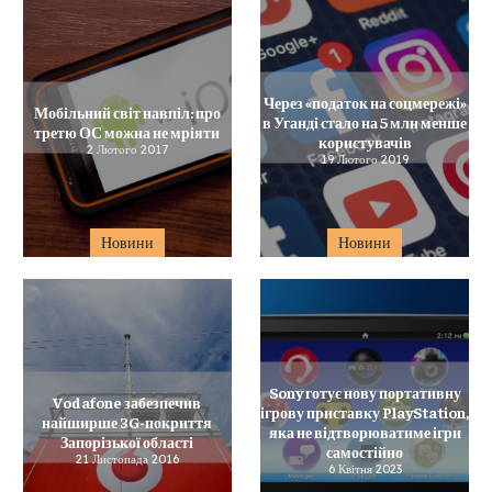
Через «податок на соцмережі»
Мобільний світ навпіл: про
в Уганді стало на 5 млн менше
третю ОС можна не мріяти
користувачів
2 Лютого 2017
19 Лютого 2019
Новини
Новини
Sony готує нову портативну
Vodafone забезпечив
ігрову приставку PlayStation,
найширше 3G-покриття
яка не відтворюватиме ігри
Запорізької області
самостійно
21 Листопада 2016
6 Квітня 2023