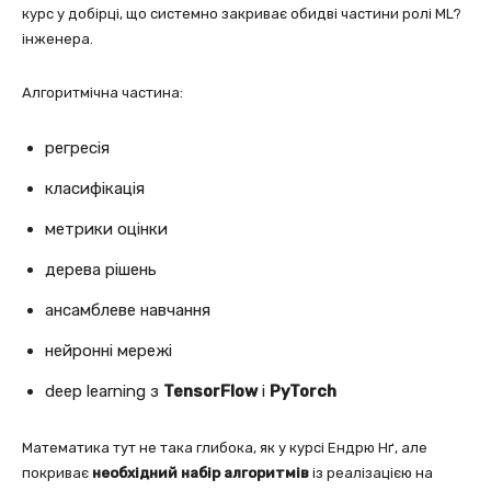
курс у добірці, що системно закриває обидві частини ролі ML?
інженера.
Алгоритмічна частина:
регресія
класифікація
метрики оцінки
дерева рішень
ансамблеве навчання
нейронні мережі
deep learning з
TensorFlow
і
PyTorch
Математика тут не така глибока, як у курсі Ендрю Нґ, але
покриває
необхідний набір алгоритмів
із реалізацією на