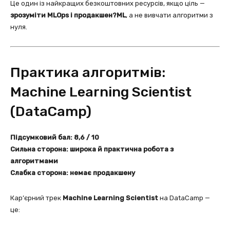
Це один із найкращих безкоштовних ресурсів, якщо ціль —
зрозуміти MLOps і продакшен?ML
, а не вивчати алгоритми з
нуля.
Практика алгоритмів:
Machine Learning Scientist
(DataCamp)
Підсумковий бал: 8,6 / 10
Сильна сторона: широка й практична робота з
алгоритмами
Слабка сторона: немає продакшену
Кар’єрний трек
Machine Learning Scientist
на DataCamp —
це: