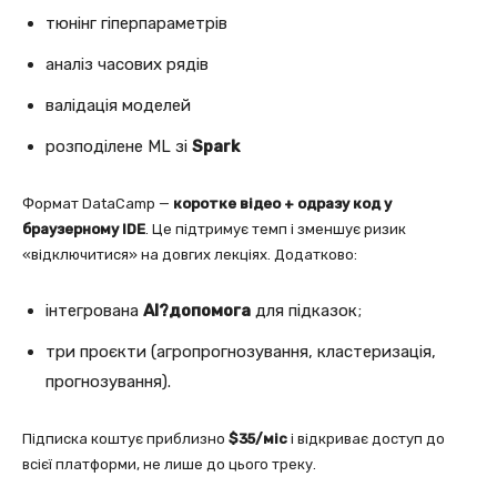
тюнінг гіперпараметрів
аналіз часових рядів
валідація моделей
розподілене ML зі
Spark
Формат DataCamp —
коротке відео + одразу код у
браузерному IDE
. Це підтримує темп і зменшує ризик
«відключитися» на довгих лекціях. Додатково:
інтегрована
AI?допомога
для підказок;
три проєкти (агропрогнозування, кластеризація,
прогнозування).
Підписка коштує приблизно
$35/міс
і відкриває доступ до
всієї платформи, не лише до цього треку.