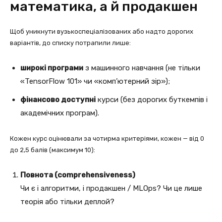
математика, а й продакшен
Щоб уникнути вузькоспеціалізованих або надто дорогих
варіантів, до списку потрапили лише:
широкі програми
з машинного навчання (не тільки
«TensorFlow 101» чи «комп’ютерний зір»);
фінансово доступні
курси (без дорогих буткемпів і
академічних програм).
Кожен курс оцінювали за чотирма критеріями, кожен — від 0
до 2,5 балів (максимум 10):
Повнота (comprehensiveness)
Чи є і алгоритми, і продакшен / MLOps? Чи це лише
теорія або тільки деплой?