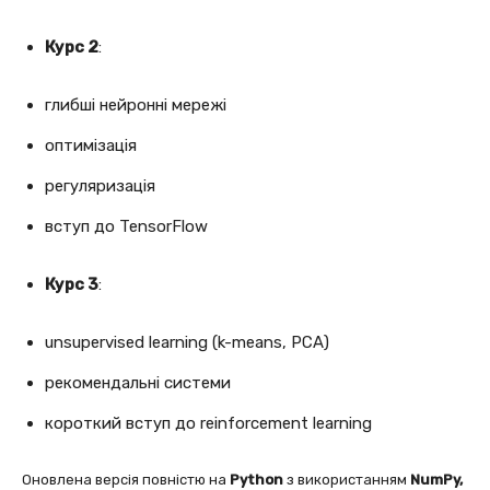
Курс 2
:
глибші нейронні мережі
оптимізація
регуляризація
вступ до TensorFlow
Курс 3
:
unsupervised learning (k-means, PCA)
рекомендальні системи
короткий вступ до reinforcement learning
Оновлена версія повністю на
Python
з використанням
NumPy,