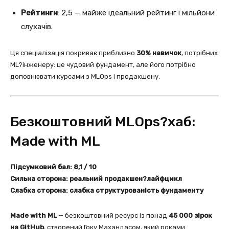
Рейтинги
: 2,5 — майже ідеальний рейтинг і мільйони
слухачів.
Ця спеціалізація покриває приблизно
30% навичок
, потрібних
ML?інженеру: це чудовий фундамент, але його потрібно
доповнювати курсами з MLOps і продакшену.
Безкоштовний MLOps?хаб:
Made with ML
Підсумковий бал: 8,1 / 10
Сильна сторона: реальний продакшен?лайфцикл
Слабка сторона: слабка структурованість фундаменту
Made with ML
— безкоштовний ресурс із понад
45 000 зірок
на GitHub
, створений Гоку Махандасом, який роками