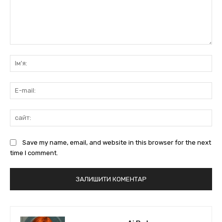
коментарі:
Ім'
E-
mai
сай
Save my name, email, and website in this browser for the next
time I comment.