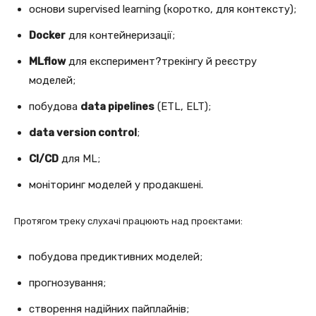
основи supervised learning (коротко, для контексту);
Docker
для контейнеризації;
MLflow
для експеримент?трекінгу й реєстру
моделей;
побудова
data pipelines
(ETL, ELT);
data version control
;
CI/CD
для ML;
моніторинг моделей у продакшені.
Протягом треку слухачі працюють над проєктами:
побудова предиктивних моделей;
прогнозування;
створення надійних пайплайнів;