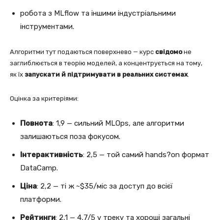
робота з MLflow та іншими індустріальними
інструментами.
Алгоритми тут подаються поверхнево — курс
свідомо
не
заглиблюється в теорію моделей, а концентрується на тому,
як їх
запускати й підтримувати в реальних системах
.
Оцінка за критеріями:
Повнота
: 1,9 — сильний MLOps, але алгоритми
залишаються поза фокусом.
Інтерактивність
: 2,5 — той самий hands?on формат
DataCamp.
Ціна
: 2,2 — ті ж ~$35/міс за доступ до всієї
платформи.
Рейтинги
: 2,1 — 4,7/5 у треку та хороші загальні