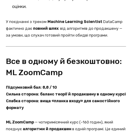
оцінки.
У поєднанні з треком
Machine Learning Scientist
DataCamp
фактично дає
повний шлях
: від алгоритмів до продакшену —
за умови, що слухач готовий пройти обидві програми.
Все в одному й безкоштовно:
ML ZoomCamp
Підсумковий бал: 8,8 / 10
Сильна сторона: баланс теорії й продакшену в одному курсі
Слабка сторона: вища «планка входу» для самостійного
формату
ML ZoomCamp
— чотиримісячний курс (~160 годин), який
поєднує
алгоритми й продакшен
в одній програмі. Це єдиний