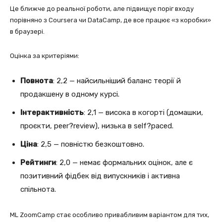
Це ближче до реальної роботи, але підвищує поріг входу
порівняно з Coursera чи DataCamp, де все працює «з коробки»
в браузері.
Оцінка за критеріями:
Повнота
: 2,2 — найсильніший баланс теорії й
продакшену в одному курсі.
Інтерактивність
: 2,1 — висока в когорті (домашки,
проєкти, peer?review), низька в self?paced.
Ціна
: 2,5 — повністю безкоштовно.
Рейтинги
: 2,0 — немає формальних оцінок, але є
позитивний фідбек від випускників і активна
спільнота.
ML ZoomCamp стає особливо привабливим варіантом для тих,