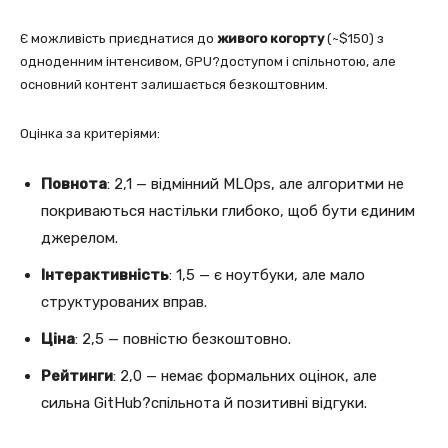
Є можливість приєднатися до
живого когорту
(~$150) з
одноденним інтенсивом, GPU?доступом і спільнотою, але
основний контент залишається безкоштовним.
Оцінка за критеріями:
Повнота
: 2,1 — відмінний MLOps, але алгоритми не
покриваються настільки глибоко, щоб бути єдиним
джерелом.
Інтерактивність
: 1,5 — є ноутбуки, але мало
структурованих вправ.
Ціна
: 2,5 — повністю безкоштовно.
Рейтинги
: 2,0 — немає формальних оцінок, але
сильна GitHub?спільнота й позитивні відгуки.