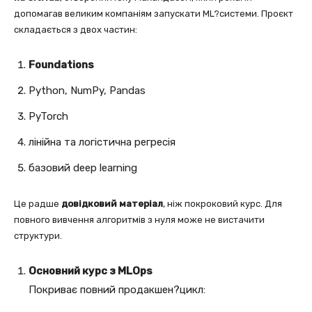
допомагав великим компаніям запускати ML?системи. Проєкт
складається з двох частин:
Foundations
Python, NumPy, Pandas
PyTorch
лінійна та логістична регресія
базовий deep learning
Це радше
довідковий матеріал
, ніж покроковий курс. Для
повного вивчення алгоритмів з нуля може не вистачити
структури.
Основний курс з MLOps
Покриває повний продакшен?цикл: