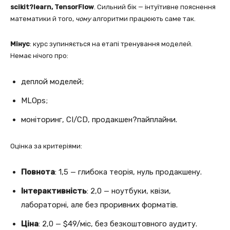
scikit?learn, TensorFlow
. Сильний бік — інтуїтивне пояснення
математики й того,
чому
алгоритми працюють саме так.
Мінус
: курс зупиняється на етапі тренування моделей.
Немає нічого про:
деплой моделей;
MLOps;
моніторинг, CI/CD, продакшен?пайплайни.
Оцінка за критеріями:
Повнота
: 1,5 — глибока теорія, нуль продакшену.
Інтерактивність
: 2,0 — ноутбуки, квізи,
лабораторні, але без проривних форматів.
Ціна
: 2,0 — $49/міс, без безкоштовного аудиту.