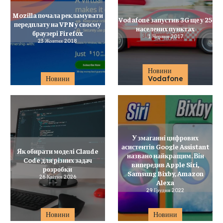
Mozilla почала рекламувати
Vodafone запустив 3G ще у 25
передплату на VPN у своєму
населених пунктах
браузері Firefox
1 Червня 2017
23 Жовтня 2018
Новини
Новини
Vodafone
У змаганні цифрових
асистентів Google Assistant
Як обирати моделі Claude
названо найкращим. Він
Code для різних задач
випередив Apple Siri,
розробки
Samsung Bixby, Amazon
26 Квітня 2026
Alexa
29 Грудня 2022
Новини
Новини