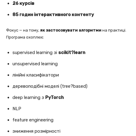
26 курсів
85 годин інтерактивного контенту
Фокус — на тому,
як застосовувати алгоритми
на практиці.
Програма охоплює:
supervised learning зі
scikit?learn
unsupervised learning
лінійні класифікатори
деревоподібні моделі (tree?based)
deep learning з
PyTorch
NLP
feature engineering
зниження розмірності