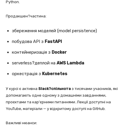
Python.
Продакшен?частина:
збереження моделей (model persistence)
побудова API з
FastAPI
контейнеризація з
Docker
serverless?деплой на
AWS Lambda
оркестрація з
Kubernetes
У курсі є активна
Slack?спільнота
з тисячами учасників, які
допомагають одне одному з домашніми завданнями,
проєктами та кар’єрними питаннями. Лекції доступні на
YouTube, матеріали — у відкритому доступі на GitHub.
Важливі нюанси: