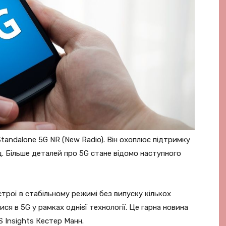
andalone 5G NR (New Radio). Він охоплює підтримку
Гц. Більше деталей про 5G стане відомо наступного
ої в стабільному режимі без випуску кількох
ся в 5G у рамках однієї технології. Це гарна новина
S Insights Кестер Манн.