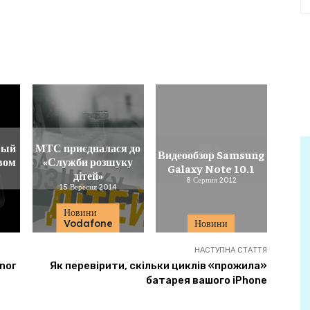
вый
МТС приєдналася до
Видеообзор Samsung
вом
«Служби розшуку
Galaxy Note 10.1
дітей»
8 Серпня 2012
15 Вересня 2014
Новини
Vodafone
Новини
НАСТУПНА СТАТТЯ
nor
Як перевірити, скільки циклів «прожила»
батарея вашого iPhone