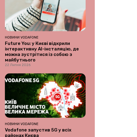
НОВИНИ VODAFONE
Future You: у Києві відкрили
інтерактивну AI-інсталяцію, де
можна зустрітися із собою з
майбутнього
22 Липня 2026
НОВИНИ VODAFONE
Vodafone запустив 5G у всіх
районах Києва