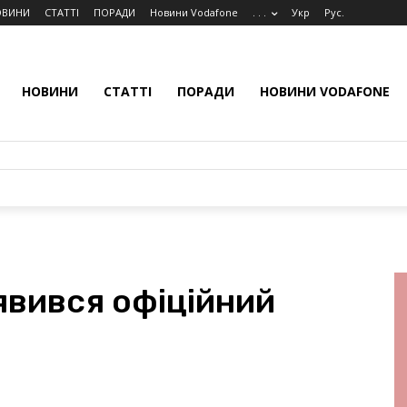
ОВИНИ
СТАТТІ
ПОРАДИ
Новини Vodafone
. . .
Укр
Рус.
НОВИНИ
СТАТТІ
ПОРАДИ
НОВИНИ VODAFONE
’явився офіційний