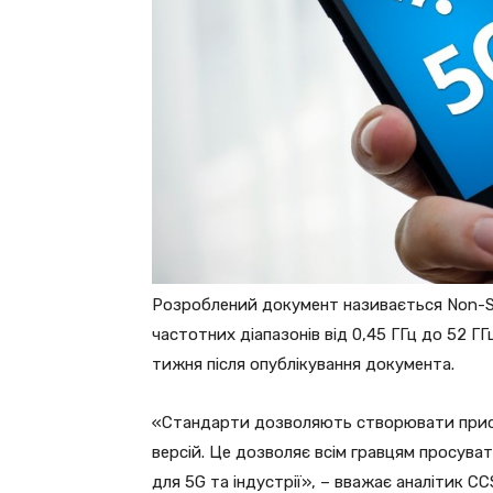
Розроблений документ називається Non-St
частотних діапазонів від 0,45 ГГц до 52 Г
тижня після опублікування документа.
«Стандарти дозволяють створювати пристр
версій. Це дозволяє всім гравцям просувати
для 5G та індустрії», – вважає аналітик CC