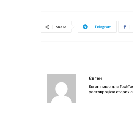
Telegram
Share
Євген
Євген пише для TechTod
реставрацією старих а