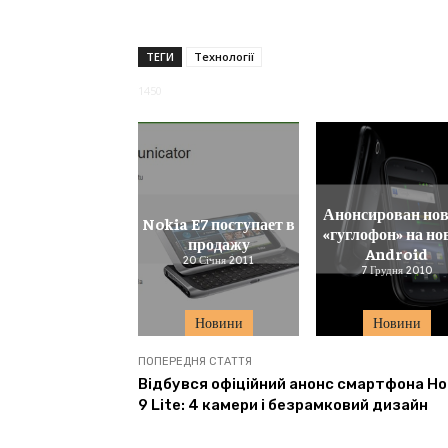
ТЕГИ
Технології
1450
Анонсирован но
Nokia E7 поступает в
«гуглофон» на но
продажу
Android
20 Січня 2011
7 Грудня 2010
Новини
Новини
ПОПЕРЕДНЯ СТАТТЯ
Відбувся офіційний анонс смартфона Ho
9 Lite: 4 камери і безрамковий дизайн