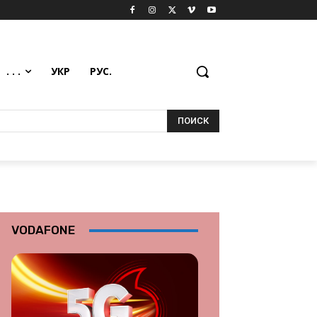
. . .
УКР
РУС.
ПОИСК
VODAFONE