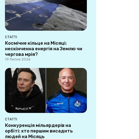
СТАТТІ
Космічне кільце на Місяці:
нескінченна енергія на Землю чи
чергова мрія?
19 Липня 2026
СТАТТІ
Конкуренція мільярдерів на
орбіті: хто першим висадить
людей на Місяць