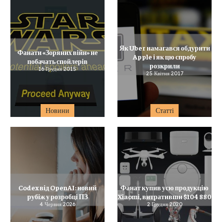
Як Uber намагався обдурити
Фанати «Зоряних війн» не
Apple і як цю спробу
побачать спойлерів
розкрили
16 Грудня 2015
25 Квітня 2017
Новини
Статті
Codex від OpenAI: новий
Фанат купив усю продукцію
рубіж у розробці ПЗ
Xiaomi, витративши $104 880
4 Червня 2026
2 Грудня 2020