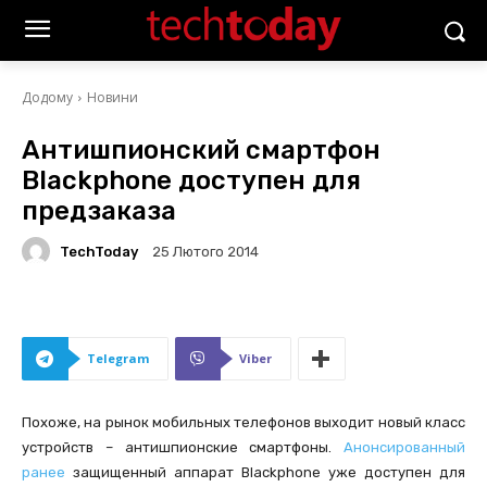
Додому
Новини
Антишпионский смартфон
Blackphone доступен для
предзаказа
TechToday
25 Лютого 2014
Telegram
Viber
Похоже, на рынок мобильных телефонов выходит новый класс
устройств – антишпионские смартфоны.
Анонсированный
ранее
защищенный аппарат Blackphone уже доступен для