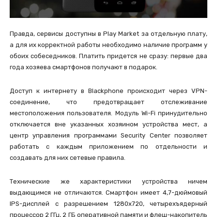
Правда, сервисы доступны в Play Market за отдельную плату,
а для их корректной работы необходимо наличие программ у
обоих собеседников. Платить придется не сразу: первые два
года хозяева смартфонов получают в подарок.
Доступ к интернету в Blackphone происходит через VPN-
соединение, что предотвращает отслеживание
местоположения пользователя. Модуль Wi-Fi принудительно
отключается вне указанных хозяином устройства мест, а
центр управления программами Security Center позволяет
работать с каждым приложением по отдельности и
создавать для них сетевые правила.
Технические же характеристики устройства ничем
выдающимся не отличаются. Смартфон имеет 4,7-дюймовый
IPS-дисплей с разрешением 1280х720, четырехъядерный
процессор 2 ГГц, 2 ГБ оперативной памяти и флеш-накопитель