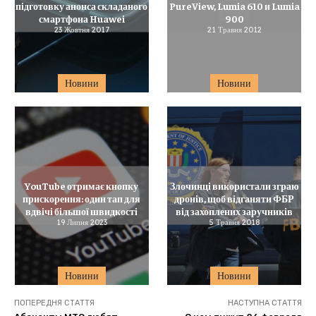
підготовку анонса складаного
PureView, Lumia 610 и Lumia
смартфона Huawei
900
23 Жовтня 2017
21 Травня 2012
Новини
Новини
YouTube отримає кнопку
Злочинці використали зграю
прискорення: один тап для
дронів, щоб відганяти ФБР
вдвічі більшої швидкості
від захоплених заручників
19 Липня 2023
5 Травня 2018
Новини
Новини
ПОПЕРЕДНЯ СТАТТЯ
НАСТУПНА СТАТТЯ