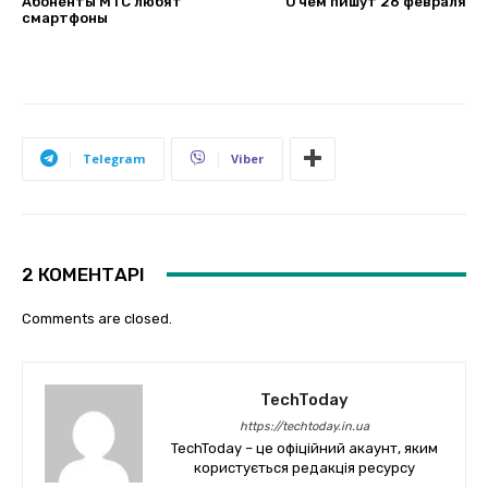
Абоненты МТС любят
О чем пишут 26 февраля
смартфоны
Telegram
Viber
2 КОМЕНТАРІ
Comments are closed.
TechToday
https://techtoday.in.ua
TechToday – це офіційний акаунт, яким
користується редакція ресурсу