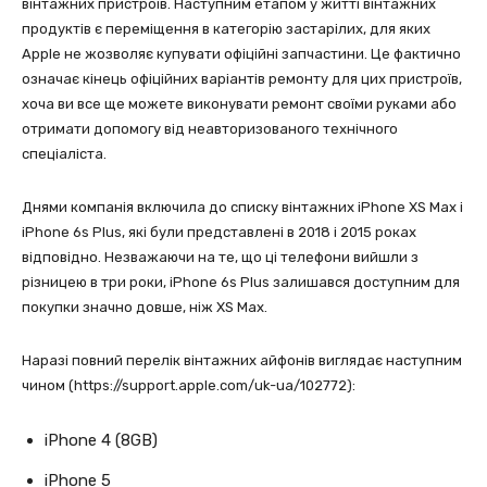
вінтажних пристроїв. Наступним етапом у житті вінтажних
продуктів є переміщення в категорію застарілих, для яких
Apple не жозволяє купувати офіційні запчастини. Це фактично
означає кінець офіційних варіантів ремонту для цих пристроїв,
хоча ви все ще можете виконувати ремонт своїми руками або
отримати допомогу від неавторизованого технічного
спеціаліста.
Днями компанія включила до списку вінтажних iPhone XS Max і
iPhone 6s Plus, які були представлені в 2018 і 2015 роках
відповідно. Незважаючи на те, що ці телефони вийшли з
різницею в три роки, iPhone 6s Plus залишався доступним для
покупки значно довше, ніж XS Max.
Наразі повний перелік вінтажних айфонів виглядає наступним
чином (https://support.apple.com/uk-ua/102772):
iPhone 4 (8GB)
iPhone 5