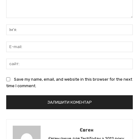
коментарі:
Ім'
E-
mai
сай
Save my name, email, and website in this browser for the next
time I comment.
Євген
Євген пише для TechToday з 2012 року.