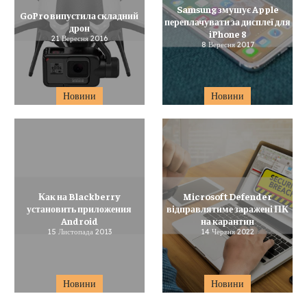
Samsung змушує Apple
GoPro випустила складний
переплачувати за дисплеї для
дрон
iPhone 8
21 Вересня 2016
8 Вересня 2017
Новини
Новини
Как на Blackberry
Microsoft Defender
установить приложения
відправлятиме заражені ПК
Android
на карантин
15 Листопада 2013
14 Червня 2022
Новини
Новини