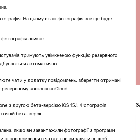
на.
отографія. На цьому етапі фотографія все ще буде
і фотографія зникне.
ристувачів тримують увімкненою функцію резервного
відбувається автоматично.
ляюте чати у додатку повідомлень, зберегти отримані
резервному копіюванні iCloud.
З
ne з другою бета-версією iOS 15.1. Фотографія
точній бета-версії.
авлена, якщо ви завантажили фотографії з програми
 ці повідомлення в чатах, і не видаляти їх, щоб