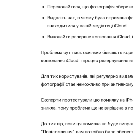
Переконайтеся, що фотографія збереже
Видаліть чат, в якому була отримана ф
знаходитися у вашій медіатеці iCloud.
Виконайте резервне копіювання iCloud, 
Проблема суттєва, оскільки більшість ко
копіювання iCloud, і процес резервування 
Для тих користувачів, які регулярно вида
фотографії стає неможливо при активному 
Експерти протестували цю помилку на iPho
зникла, тому проблема ще не вирішена в по
До тих пір, поки ця помилка не буде випр
“Повідомлення”, вам потрібно буде зберегти