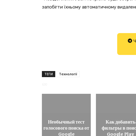
запобігти їхньому автоматичному видален
Ч
ТЕГИ
Технології
630
Необычный тест
Как добавить
голосового поиска от
фильтры в пои
Google
Google Play