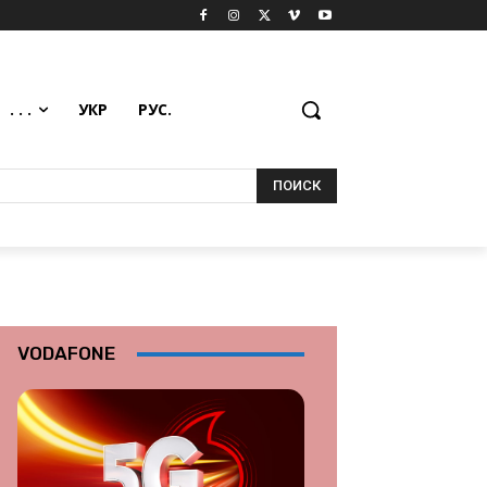
. . .
УКР
РУС.
ПОИСК
VODAFONE