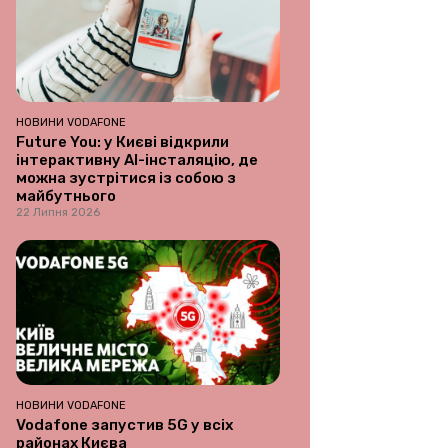
НОВИНИ VODAFONE
Future You: у Києві відкрили
інтерактивну AI-інсталяцію, де
можна зустрітися із собою з
майбутнього
22 Липня 2026
НОВИНИ VODAFONE
Vodafone запустив 5G у всіх
районах Києва