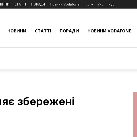
ВИНИ
СТАТТІ
ПОРАДИ
Новини Vodafone
. . .
Укр
Рус.
НОВИНИ
СТАТТІ
ПОРАДИ
НОВИНИ VODAFONE
аляє збережені