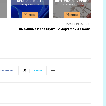
встановлювати
Battlefield і Verdun
10 Травня 2022
17 Листопада 2018
Новини
Новини
НАСТУПНА СТАТТЯ
Німеччина перевірить смартфони Xiaomi
Facebook
Twitter