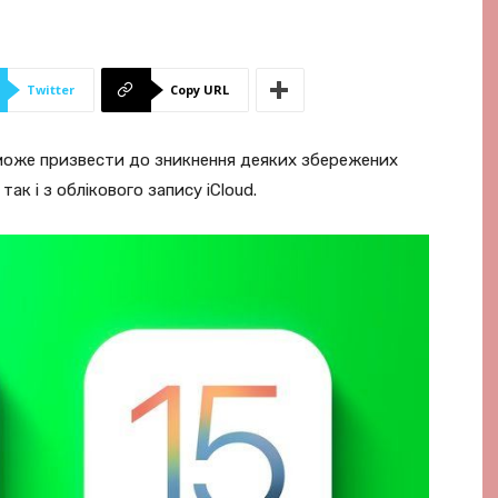
Twitter
Copy URL
 може призвести до зникнення деяких збережених
так і з облікового запису iCloud.