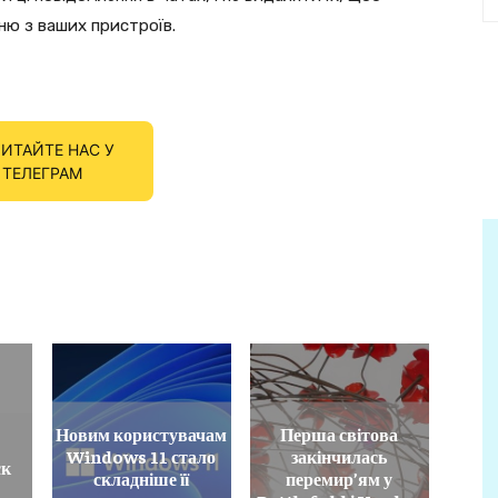
ню з ваших пристроїв.
ИТАЙТЕ НАС У
ТЕЛЕГРАМ
Новим користувачам
Перша світова
Windows 11 стало
закінчилась
ск
складніше її
перемир’ям у