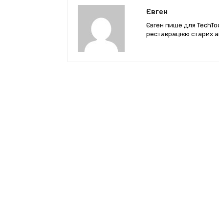
Євген
Євген пише для TechTod
реставрацією старих а