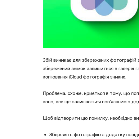
Збій виникає для збережених фотографій з
збережений знімок залишиться в галереї г
копіювання iCloud фотографія зникне.
Проблема, схоже, криється в тому, що попр
воно, все ще залишається пов’язаним з дод
Щоб відтворити цю помилку, необхідно вик
Збережіть фотографію з додатку повід