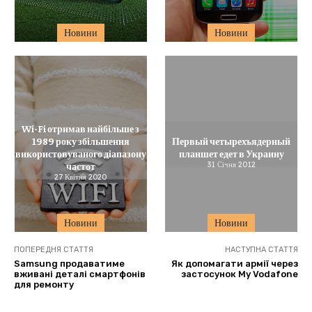
Новини
Новини
Wi-Fi отримав найбільше з
1989 року збільшення
Первый четырехъядерный
використовуваного діапазону
планшет едет в Украину
частот
31 Січня 2012
27 Квітня 2020
Новини
Новини
ПОПЕРЕДНЯ СТАТТЯ
НАСТУПНА СТАТТЯ
Samsung продаватиме
Як допомагати армії через
вживані деталі смартфонів
застосунок My Vodafone
для ремонту