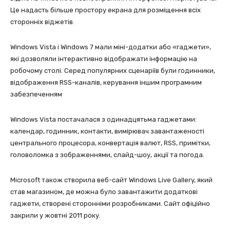
Це надасть більше простору екрана для розміщення всіх
сторонніх віджетів.
Windows Vista і Windows 7 мали міні-додатки або «гаджети»,
які дозволяли інтерактивно відображати інформацію на
робочому столі. Серед популярних сценаріїв були годинники,
відображення RSS-каналів, керування іншим програмним
забезпеченням
Windows Vista постачалася з одинадцятьма гаджетами:
календар, годинник, контакти, вимірювач завантаженості
центрального процесора, конвертація валют, RSS, примітки,
головоломка з зображеннями, слайд-шоу, акції та погода.
Microsoft також створила веб-сайт Windows Live Gallery, який
став магазином, де можна було завантажити додаткові
гаджети, створені сторонніми розробниками. Сайт офіційно
закрили у жовтні 2011 року.