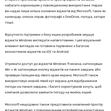
набагато кориснішим у повсякденному використанні. Наразі
він надає лише кілька основних віджетів від Microsoft, таких як
календар, список справ, фотографії з OneDrive, погода, затори
тощо.
Відсутність підтримки з боку інших розробників змушує
віджети Windows виглядати напівготовими. І цей візуальний
елемент виглядає не готовим в порівнянні з багатою
екосистемою віджетів на iOS та Android.
Отримати доступ до віджетів Windows 11 можна, натиснувши
Win + W, натиснувши кнопку віджетів на панелі завдань або
провівши пальцем від лівого краю екрана. Microsoft також
використовує нижній лівий кут екрана для відображення
погоди на панелі завдань, і багато користувачів хочуть, щоб
компанія дозволила замінити погоду на якийсь інший.
Microsoft нещодавно також представила оновлений простір
віджетів Windows з повноекранним інтерфейсом користувача.