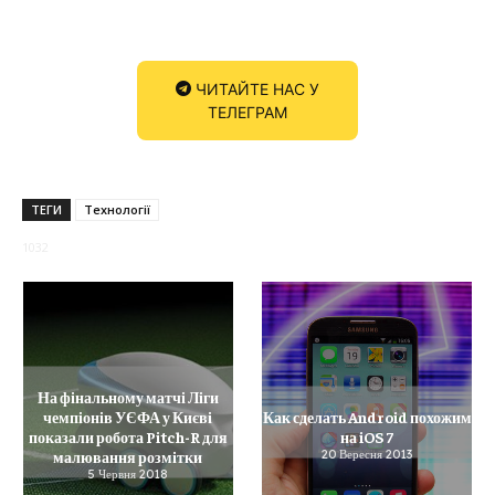
ЧИТАЙТЕ НАС У
ТЕЛЕГРАМ
ТЕГИ
Технології
1032
На фінальному матчі Ліги
чемпіонів УЄФА у Києві
Как сделать Android похожим
показали робота Pitch-R для
на iOS 7
малювання розмітки
20 Вересня 2013
5 Червня 2018