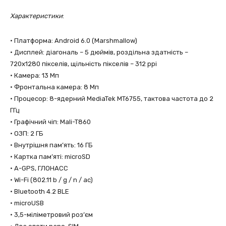
Характеристики
:
• Платформа: Android 6.0 (Marshmallow)
• Дисплей: діагональ – 5 дюймів, роздільна здатність –
720х1280 пікселів, щільність пікселів – 312 ppi
• Камера: 13 Мп
• Фронтальна камера: 8 Мп
• Процесор: 8-ядерний MediaTek MT6755, тактова частота до 2
ГГц
• Графічний чіп: Mali-T860
• ОЗП: 2 ГБ
• Внутрішня пам’ять: 16 ГБ
• Картка пам’яті: microSD
• A-GPS, ГЛОНАСС
• Wi-Fi (802.11 b / g / n / ac)
• Bluetooth 4.2 BLE
• microUSB
• 3,5-міліметровий роз’єм