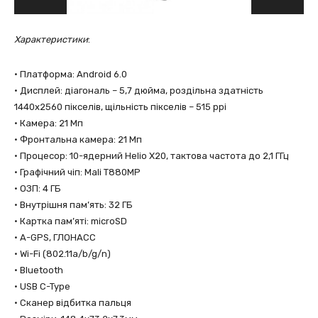
Характеристики
:
• Платформа: Android 6.0
• Дисплей: діагональ – 5,7 дюйма, роздільна здатнiсть
1440х2560 пікселів, щільність пікселів – 515 ppi
• Камера: 21 Мп
• Фронтальна камера: 21 Мп
• Процесор: 10-ядерний Helio X20, тактова частота до 2,1 ГГц
• Графічний чіп: Mali T880MP
• ОЗП: 4 ГБ
• Внутрішня пам’ять: 32 ГБ
• Картка пам’яті: microSD
• A-GPS, ГЛОНАСС
• Wi-Fi (802.11a/b/g/n)
• Bluetooth
• USB C-Type
• Сканер відбитка пальця