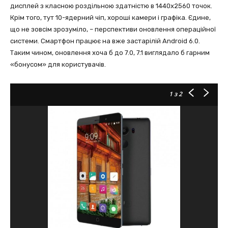
дисплей з класною роздiльною здатнiстю в 1440х2560 точок.
Крім того, тут 10-ядерний чіп, хороші камери і графіка. Єдине,
що не зовсім зрозуміло, – перспективи оновлення операційної
системи. Смартфон працює на вже застарілiй Android 6.0.
Таким чином, оновлення хоча б до 7.0, 7.1 виглядало б гарним
«бонусом» для користувачів.
1
з 2