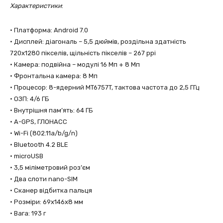
Характеристики
:
• Платформа: Android 7.0
• Дисплей: діагональ – 5,5 дюймів, роздільна здатнiсть
720х1280 пікселів, щільність пікселів – 267 ppi
• Камера: подвійна – модулі 16 Мп + 8 Мп
• Фронтальна камера: 8 Мп
• Процесор: 8-ядерний MT6757T, тактова частота до 2,5 ГГц
• ОЗП: 4/6 ГБ
• Внутрішня пам’ять: 64 ГБ
• A-GPS, ГЛОНАСС
• Wi-Fi (802.11a/b/g/n)
• Bluetooth 4.2 BLE
• microUSB
• 3,5 міліметровий роз’єм
• Два слоти nano-SIM
• Сканер відбитка пальця
• Розміри: 69x146x8 мм
• Вага: 193 г