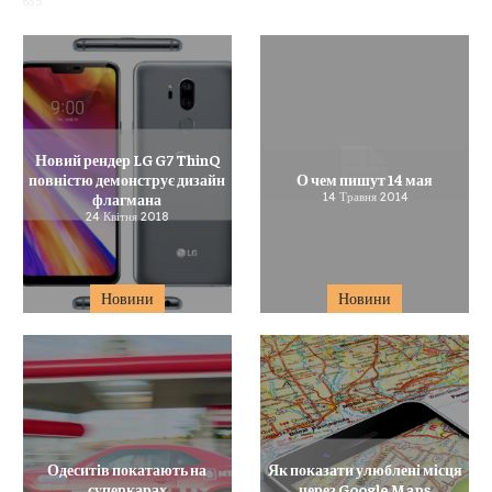
635
Новий рендер LG G7 ThinQ
повністю демонструє дизайн
О чем пишут 14 мая
флагмана
14 Травня 2014
24 Квітня 2018
Новини
Новини
Одеситів покатають на
Як показати улюблені місця
суперкарах
через Google Maps