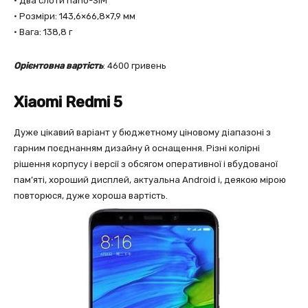
• Два слоти nano-SIM
• Розміри: 143,6×66,8×7,9 мм
• Вага: 138,8 г
Орієнтовна вартість
: 4600 гривень
Xiaomi Redmi 5
Дуже цікавий варіант у бюджетному ціновому діапазоні з
гарним поєднанням дизайну й оснащення. Різні колірні
рішення корпусу і версії з обсягом оперативної і вбудованої
пам’яті, хороший дисплей, актуальна Android і, деякою мірою
повторюся, дуже хороша вартість.