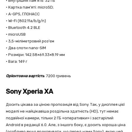
• Внутрішня пам’ять: 32 ГБ
• Картка пам’яті: microSD;
• A-GPS, ГЛОНАСС
• Wi-Fi (802.11a/b/g/n)
• Bluetooth 4.2 BLE
• microUSB
• 3,5-міліметровий роз’єм
• Два слоти nano-SIM
• Розміри: 142.58×69.33×8.19 мм
• Вага: 149 г
Орієнтовна вартість
: 7200 гривень
Sony Xperia XA
Досить цікава за ціною пропозиція від Sony. Так, у дисплея цієї
моделі не найцікавіша роздільна здатнiсть (HD), тут немає
подвійної камери, тільки 2 ГБ «оперативки» і застарілий
Android в редакції 6.0. Але, з іншого боку, є досить хороша ціна
(особливо якщо враховувати, що перед нами Sony), якою цей