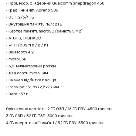
• Процесор: 8-ядерний Qualcomm Snapdragon 450
• Графічний чіп: Adreno 506
• ОЗП: 2/3/4 ГБ
• Внутрішня пам’ять: 16/32 ГБ
• Картка пам’яті: microSD (замість SIM2)
• A-GPS, ГЛОНАСС
• Wi-Fi (802.11 b / g / n)
• Bluetooth 4.2
• microUSB
• 3,5-міліметровий роз’єм
• Два слоти micro-SIM
• Сканер відбитка пальця
• Розміри: 151,8х72,8х7,7 мм
• Вага: 157 г
Орієнтовна вартість: 2 ГБ ОЗП / 16 ГБ ПЗУ: 4500 гривень
3 ГБ ОЗП / 32 ГБ ПЗП: 5000 гривень
4 ГБ оперативної пам’яті / 32 ГБ ПЗУ: 5500 гривень