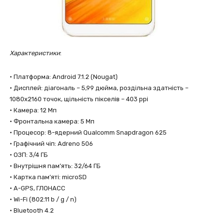
Характеристики
:
• Платформа: Android 7.1.2 (Nougat)
• Дисплей: діагональ – 5,99 дюйма, роздільна здатнiсть –
1080х2160 точок, щільність пікселів – 403 ppi
• Камера: 12 Мп
• Фронтальна камера: 5 Мп
• Процесор: 8-ядерний Qualcomm Snapdragon 625
• Графічний чіп: Adreno 506
• ОЗП: 3/4 ГБ
• Внутрішня пам’ять: 32/64 ГБ
• Картка пам’яті: microSD
• A-GPS, ГЛОНАСС
• Wi-Fi (802.11 b / g / n)
• Bluetooth 4.2