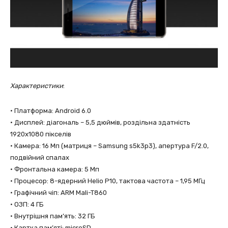
Характеристики
:
• Платформа: Android 6.0
• Дисплей: діагональ – 5,5 дюймів, роздільна здатнiсть
1920х1080 пікселів
• Камера: 16 Мп (матриця – Samsung s5k3p3), апертура F/2.0,
подвійний спалах
• Фронтальна камера: 5 Мп
• Процесор: 8-ядерний Helio P10, тактова частота – 1,95 МГц
• Графічний чіп: ARM Mali-T860
• ОЗП: 4 ГБ
• Внутрішня пам’ять: 32 ГБ
• Картка пам’яті: microSD