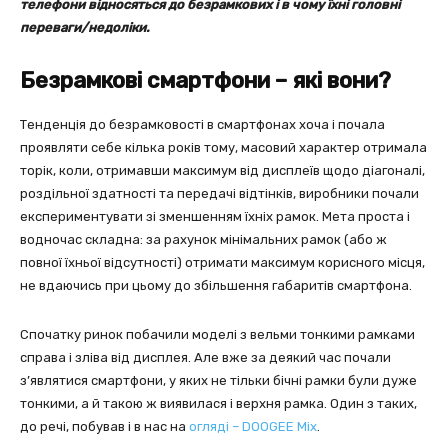
телефони відносяться до безрамкових і в чому їхні головні
переваги/недоліки.
Безрамкові смартфони – які вони?
Тенденція до безрамковостi в смартфонах хоча і почала
проявляти себе кілька років тому, масовий характер отримала
торік, коли, отримавши максимум від дисплеїв щодо діагоналі,
роздільної здатності та передачi вiдтiнкiв, виробники почали
експериментувати зі зменшенням їхніх рамок. Мета проста і
водночас складна: за рахунок мінімальних рамок (або ж
повної їхньої відсутності) отримати максимум корисного місця,
не вдаючись при цьому до збільшення габаритів смартфона.
Спочатку ринок побачили моделі з вельми тонкими рамками
справа і зліва від дисплея. Але вже за деякий час почали
з’являтися смартфони, у яких не тільки бічні рамки були дуже
тонкими, а й такою ж виявилася i верхня рамка. Один з таких,
до речі, побував і в нас на
огляді – DOOGEE Mix
.