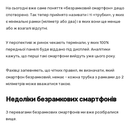
На сьогодні вже саме поняття «безрамковий смартфон» дещо
спотворено. Так тепер прийнято називати і ті «трубки», у яких
є мінімальні рамки (міліметр або два) і в яких вони ще менше
або ж взагалі відсутні.
У перспективі ж ринок чекають термінали, у яких 100%
передньої панелі буде віддано під дисплей. Аналітики
кажуть, що перші такі смартфони вийдуть уже цього року.
Фахівці запевняють, що чітких правил, як визначати, який
смартфон безрамковий, немає – кожна трубка з рамками до 2
міліметрів може вважатися такою.
Недоліки безрамкових смартфонів
З перевагами безрамкових смартфонів ми вже розібралися
вище.