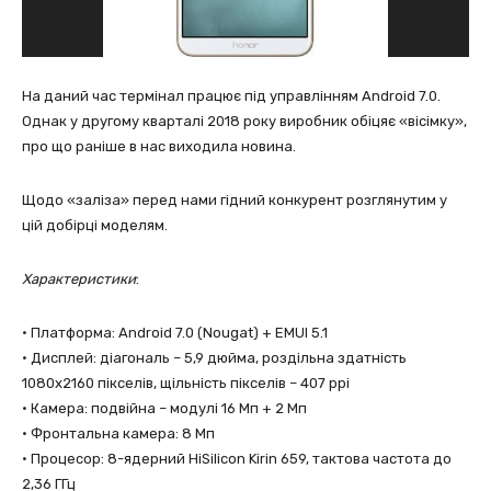
На даний час термінал працює під управлінням Android 7.0.
Однак у другому кварталі 2018 року виробник обіцяє «вісімку»,
про що раніше в нас виходила новина.
Щодо «заліза» перед нами гідний конкурент розглянутим у
цій добірці моделям.
Характеристики
:
• Платформа: Android 7.0 (Nougat) + EMUI 5.1
• Дисплей: діагональ – 5,9 дюйма, роздільна здатнiсть
1080х2160 пікселів, щільність пікселів – 407 ppi
• Камера: подвійна – модулі 16 Мп + 2 Мп
• Фронтальна камера: 8 Мп
• Процесор: 8-ядерний HiSilicon Kirin 659, тактова частота до
2,36 ГГц