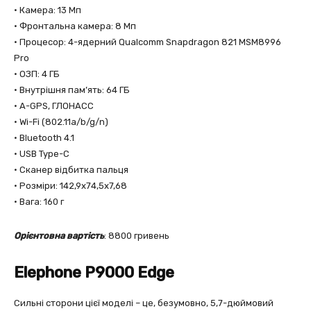
• Камера: 13 Мп
• Фронтальна камера: 8 Мп
• Процесор: 4-ядерний Qualcomm Snapdragon 821 MSM8996
Pro
• ОЗП: 4 ГБ
• Внутрішня пам’ять: 64 ГБ
• A-GPS, ГЛОНАСС
• Wi-Fi (802.11a/b/g/n)
• Bluetooth 4.1
• USB Type-C
• Сканер відбитка пальця
• Розміри: 142,9х74,5х7,68
• Вага: 160 г
Орієнтовна вартість
: 8800 гривень
Elephone P9000 Edge
Сильні сторони цієї моделі – це, безумовно, 5,7-дюймовий