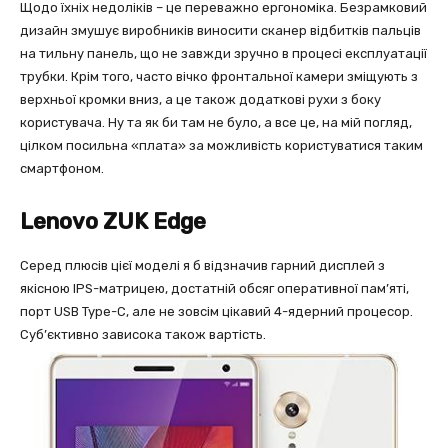
Щодо їхніх недоліків – це переважно ергономіка. Безрамковий
дизайн змушує виробників виносити сканер відбитків пальців
на тильну панель, що не завжди зручно в процесі експлуатації
трубки. Крім того, часто вічко фронтальної камери зміщують з
верхньої кромки вниз, а це також додаткові рухи з боку
користувача. Ну та як би там не було, а все це, на мій погляд,
цілком посильна «плата» за можливість користуватися таким
смартфоном.
Lenovo ZUK Edge
Серед плюсів цієї моделі я б відзначив гарний дисплей з
якісною IPS-матрицею, достатній обсяг оперативної пам’яті,
порт USB Type-C, але не зовсім цікавий 4-ядерний процесор.
Суб’єктивно зависока також вартість.