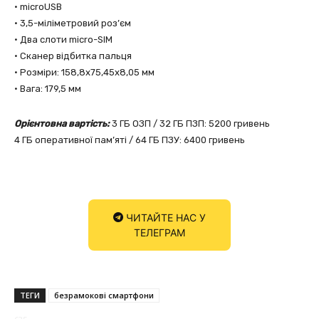
• microUSB
• 3,5-міліметровий роз’єм
• Два слоти micro-SIM
• Сканер відбитка пальця
• Розміри: 158,8х75,45х8,05 мм
• Вага: 179,5 мм
Орієнтовна вартість:
3 ГБ ОЗП / 32 ГБ ПЗП: 5200 гривень
4 ГБ оперативної пам’яті / 64 ГБ ПЗУ: 6400 гривень
ЧИТАЙТЕ НАС У
ТЕЛЕГРАМ
ТЕГИ
безрамоковi смартфони