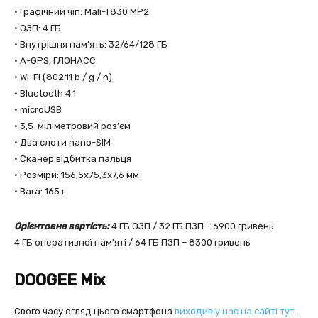
• Графічний чіп: Mali-T830 MP2
• ОЗП: 4 ГБ
• Внутрішня пам’ять: 32/64/128 ГБ
• A-GPS, ГЛОНАСС
• Wi-Fi (802.11 b / g / n)
• Bluetooth 4.1
• microUSB
• 3,5-міліметровий роз’єм
• Два слоти nano-SIM
• Сканер відбитка пальця
• Розміри: 156,5х75,3х7,6 мм
• Вага: 165 г
Орієнтовна вартість:
4 ГБ ОЗП / 32 ГБ ПЗП – 6900 гривень
4 ГБ оперативної пам’яті / 64 ГБ ПЗП – 8300 гривень
DOOGEE Mix
Свого часу огляд цього смартфона
виходив у нас на сайті тут
.