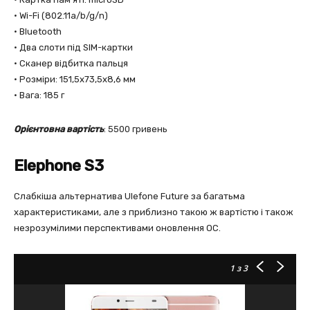
• Wi-Fi (802.11a/b/g/n)
• Bluetooth
• Два слоти під SIM-картки
• Сканер відбитка пальця
• Розміри: 151,5х73,5х8,6 мм
• Вага: 185 г
Орієнтовна вартість
: 5500 гривень
Elephone S3
Слабкіша альтернатива Ulefone Future за багатьма
характеристиками, але з приблизно такою ж вартістю і також
незрозумілими перспективами оновлення ОС.
1
з 3