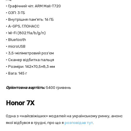
• Графічний чіп: ARM Mali-T720
• ОЗП: 3 ГБ
• Внутрішня пам’ять: 16 ГБ
• A-GPS, ГЛОНАСС
• Wi-Fi (802.11a/b/g/n)
• Bluetooth
• microUSB
• 3,5-міліметровий роз’єм
• Сканер відбитка пальця
• Розміри: 142×70,5×8,3 мм
• Вага: 145 г
Орієнтовна вартість:
5400 гривень
Honor 7X
Одна з «найсвіжіших» моделей на українському ринку, анонс
якої відбувся в грудні, про що я
розповідав тут
.